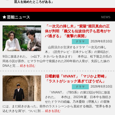
芸人を始めたところがある」
芸能ニュース
NEWS
「一次元の挿し木」“紫陽”堀田真由の正
体が判明 「義父も仙波佳代子も思考がヤ
バ過ぎる」「衝撃の展開」
2026年8月10日
ドラマ
山田涼介が主演するドラマ「一次元の挿し
木」（読売テレビ・日本テレビ系）の第6話が、
9日に放送された。（※以下、ネタバレを含みます） 本作は、松下龍之介氏の
同名小説が原作。ヒマラヤ山中で発掘された200年前の人骨が、失踪した妹の
DNAと完 …
続きを読む
日曜劇場「VIVANT」「マジかよ野崎」
「ラストがショック過ぎてぼうぜん」
2026年8月10日
ドラマ
「VIVANT」（TBS系）の第13話が9日に放送
された。 本作は、2023年夏、日本中を熱狂さ
せたドラマの続編。乃木憂助（堺雅人）の冒険
には、まだ続きがあった。前作のラストシーンから直結する物語。“世界を巻き
込む大きな渦”が、ついに別 …
続きを読む