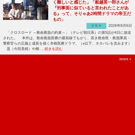
く難しいと感じた」「船越英一郎さんが
『刑事面に似ていると言われたことがあ
る』って、そりゃあ2時間ドラマの帝王だ
もの」
2026年8月6日
ドラマ
「クロスロード ～救命救急の約束～」（テレビ朝日系）の第5話が4日に放送
された。 本作は、救命救急医療の最前線でもがく、若き救命医・救急隊員・
警察官らの正義と成長を描く本格医療ドラマ。（※以下、ネタバレを含みます）
遥（今田美桜）や桐 …
続きを読む
more »