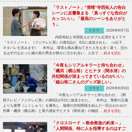
「ラストノート」“澄晴”寺西拓人の告白
シーンに反響集まる 「真っすぐな告白が
カッコいい」「最高のシーンをありがと
う」
2026年8月7日
ドラマ
内田有紀と寺西拓人がダブル主演するドラマ
「ラストノート」（フジテレビ系）の第5話が、6日に放送された。（※以下、
ネタバレを含みます） 本作は、環境も積み重ねてきた人生も全く違う、交わ
るはずのなかった歳の差の男女が静かに引かれ合い、人生で …
続きを読む
「今夜もシリアルキラーと待ち合わせ」
「磯貝（横山裕）とヒナタ（関水渚）の
共犯関係が深まってきているのがいい」
「縦山裕二さんのグッズ欲しい」
2026年8月6日
ドラマ
「今夜もシリアルキラーと待ち合わせ」（関
西テレビ／フジテレビ系）の第6話が5日に放送された。 本作は、警察の正義
よりも復讐（ふくしゅう）を優先し、秘密の共犯関係を結んだ一匹おおかみの
刑事・磯貝（横山裕）と第六感女子ヒナタ（関水渚）の物語 …
続きを読む
「クロスロード ～救命救急の約束～」
「人間関係、特に人を指導するのはすご