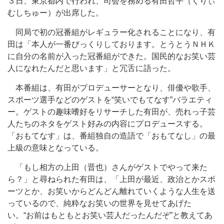
３日、東京都内で行われ、司会を務める有田哲平（くりぃ
むしちゅー）が出席した。
同局で初の冠番組がレギュラー化されることになり、有
田は「本人が一番びっくりしております。とうとうＮＨＫ
に自分の名前が入った冠番組ができた。国民的なお笑い芸
人になれたんだと思います」と冗舌に語った。
本番組は、有田がプロデューサーとなり、俳優や歌手、
スポーツ選手などのゲストを“笑いでもてなす”バラエティ
ー。ゲストの趣味嗜好をリサーチした有田が、売れっ子芸
人たちのネタをゲスト好みの内容にプロデュースする。
「おもてなす」は、番組独自の造語で「おもてなし」の最
上級の意味となっている。
「もし相方の上田（晋也）さんがゲストでやって来た
ら？」と尋ねられた有田は、「上田が最近、政治とかスポ
ーツとか、お笑いからどんどん離れていくような人生を送
っているので、純粋なお笑いの世界を見せてあげた
い。“お前はもともとお笑い芸人だったんだぞ”と教えてあ