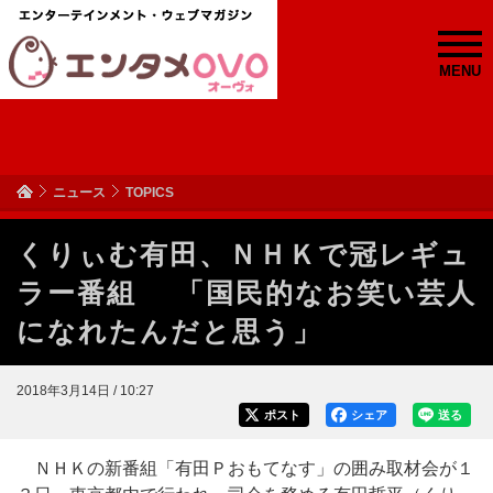
MENU
ニュース
TOPICS
くりぃむ有田、ＮＨＫで冠レギュ
ラー番組 「国民的なお笑い芸人
になれたんだと思う」
2018年3月14日 / 10:27
ポスト
シェア
送る
ＮＨＫの新番組「有田Ｐおもてなす」の囲み取材会が１