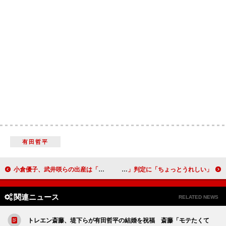
有田哲平
小倉優子、武井咲らの出産は「人口が増えて素晴らしい」 スザンヌ「たくさん抱っこしてあげて」とアドバイス
西島秀俊の「健康年齢２２歳」に会場騒然！？ 櫻井翔は「２８歳」判定に「ちょっとうれしい」
関連ニュース
RELATED NEWS
トレエン斎藤、堤下らが有田哲平の結婚を祝福 斎藤「モテたくて