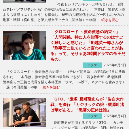
「今夜もシリアルキラーと待ち合わせ」（関
西テレビ／フジテレビ系）の第6話が5日に放送された。 本作は、警察の正義
よりも復讐（ふくしゅう）を優先し、秘密の共犯関係を結んだ一匹おおかみの
刑事・磯貝（横山裕）と第六感女子ヒナタ（関水渚）の物語 …
続きを読む
「クロスロード ～救命救急の約束～」
「人間関係、特に人を指導するのはすご
く難しいと感じた」「船越英一郎さんが
『刑事面に似ていると言われたことがあ
る』って、そりゃあ2時間ドラマの帝王だ
もの」
2026年8月6日
ドラマ
「クロスロード ～救命救急の約束～」（テレビ朝日系）の第5話が4日に放送
された。 本作は、救命救急医療の最前線でもがく、若き救命医・救急隊員・
警察官らの正義と成長を描く本格医療ドラマ。（※以下、ネタバレを含みます）
遥（今田美桜）や桐 …
続きを読む
「GTO」“鬼塚”反町隆史らが「告白大作
戦」を決行 「カジサックの娘・梶原叶渚
は華がある」「黒幕の正体は誰」
2026年8月4日
ドラマ
反町隆史が主演するドラマ「GTO」（カンテ
レ・フジテレビ系）の第3話が、3日に放送され