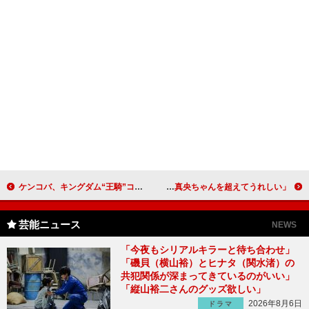
ケンコバ、キングダム“王騎”コスプレも寒さに凍える “ゲス不倫”の野望「２０１７年は人妻狙い」
高畑充希の望みは京都でホワイトクリスマス 吉田沙保里選手は「愛ちゃんや真央ちゃんを超えてうれしい」
芸能ニュース
NEWS
「今夜もシリアルキラーと待ち合わせ」
「磯貝（横山裕）とヒナタ（関水渚）の
共犯関係が深まってきているのがいい」
「縦山裕二さんのグッズ欲しい」
2026年8月6日
ドラマ