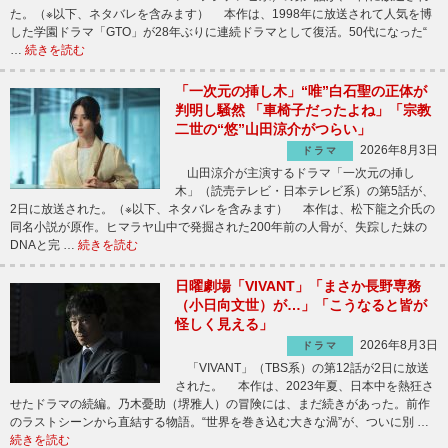
た。（※以下、ネタバレを含みます） 本作は、1998年に放送されて人気を博
した学園ドラマ「GTO」が28年ぶりに連続ドラマとして復活。50代になった“
…
続きを読む
「一次元の挿し木」“唯”白石聖の正体が
判明し騒然 「車椅子だったよね」「宗教
二世の“悠”山田涼介がつらい」
2026年8月3日
ドラマ
山田涼介が主演するドラマ「一次元の挿し
木」（読売テレビ・日本テレビ系）の第5話が、
2日に放送された。（※以下、ネタバレを含みます） 本作は、松下龍之介氏の
同名小説が原作。ヒマラヤ山中で発掘された200年前の人骨が、失踪した妹の
DNAと完 …
続きを読む
日曜劇場「VIVANT」「まさか長野専務
（小日向文世）が…」「こうなると皆が
怪しく見える」
2026年8月3日
ドラマ
「VIVANT」（TBS系）の第12話が2日に放送
された。 本作は、2023年夏、日本中を熱狂さ
せたドラマの続編。乃木憂助（堺雅人）の冒険には、まだ続きがあった。前作
のラストシーンから直結する物語。“世界を巻き込む大きな渦”が、ついに別 …
続きを読む