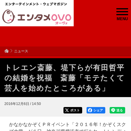
MENU
ニュース
トレエン斎藤、堤下らが有田哲平
の結婚を祝福 斎藤「モテたくて
芸人を始めたところがある」
2016年12月6日 / 14:50
ポスト
シェア
送る
かなかなかぞくＰＲイベント「２０１６年！かぞくスク