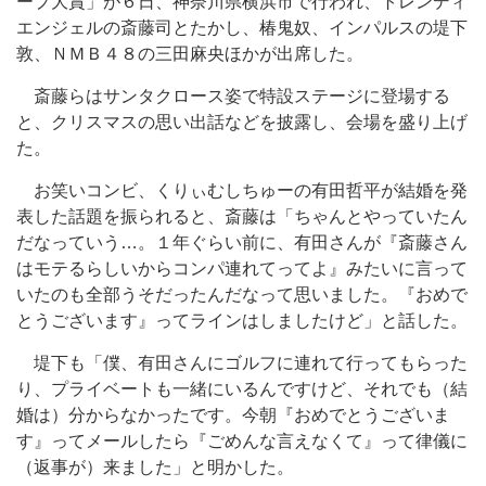
ープ大賞」が６日、神奈川県横浜市で行われ、トレンディ
エンジェルの斎藤司とたかし、椿鬼奴、インパルスの堤下
敦、ＮＭＢ４８の三田麻央ほかが出席した。
斎藤らはサンタクロース姿で特設ステージに登場する
と、クリスマスの思い出話などを披露し、会場を盛り上げ
た。
お笑いコンビ、くりぃむしちゅーの有田哲平が結婚を発
表した話題を振られると、斎藤は「ちゃんとやっていたん
だなっていう…。１年ぐらい前に、有田さんが『斎藤さん
はモテるらしいからコンパ連れてってよ』みたいに言って
いたのも全部うそだったんだなって思いました。『おめで
とうございます』ってラインはしましたけど」と話した。
堤下も「僕、有田さんにゴルフに連れて行ってもらった
り、プライベートも一緒にいるんですけど、それでも（結
婚は）分からなかったです。今朝『おめでとうございま
す』ってメールしたら『ごめんな言えなくて』って律儀に
（返事が）来ました」と明かした。