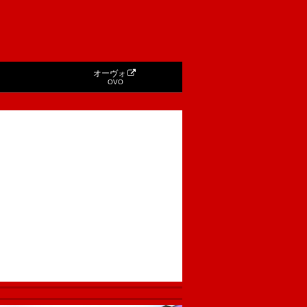
オーヴォ
OVO