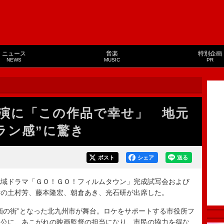
ニュース
音楽
特別企画
NEWS
MUSIC
PR
演に「この作品で幸せ」 地元
ラン感”に驚き
ポスト
シェア
送る
域ドラマ「ＧＯ！ＧＯ！フィルムタウン」完成試写会および
者の土村芳、藤本隆宏、朝倉あき、光石研が出席した。
の街”となった北九州市が舞台。ロケをサポートする市役所フ
人公に、あこがれの映画監督の担当になり、市民の協力を得な