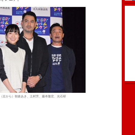
（左から）朝倉あき、土村芳、藤本隆宏、光石研