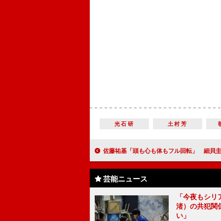
光石研
土村芳
佐藤祐基「頭も心も体もフル回転」 細貝圭と“いびつ”なきょ
芸能ニュース
「今夜もシリ
渚）の共犯関
い」