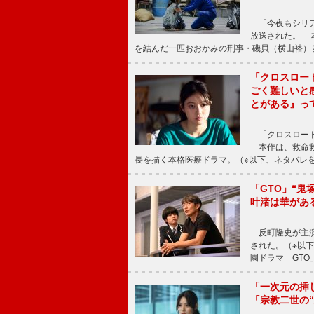
「今夜もシリア
放送された。 
を結んだ一匹おおかみの刑事・磯貝（横山裕）
「クロスロー
ごく難しいと
とがある』っ
「クロスロード
本作は、救命救
長を描く本格医療ドラマ。（※以下、ネタバレ
「GTO」“
叶渚は華があ
反町隆史が主演
された。（※以
園ドラマ「GTO
「一次元の挿
「宗教二世の