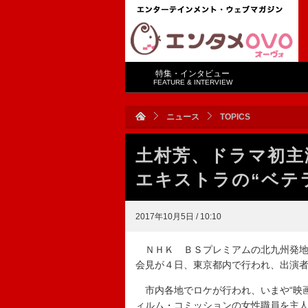
特集・インタビュー
FEATURE & INTERVIEW
ニュース
TOPICS
土村芳、ドラマ初主
エキストラの“ベテ
2017年10月5日 / 10:10
ＮＨＫ ＢＳプレミアムの北九州発地
会見が４日、東京都内で行われ、出演
市内各地でロケが行われ、いまや“映画
ィルム・コミッションの女性職員を主