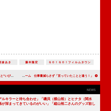
朝倉あき
藤本隆宏
ＧＯ！ＧＯ！フィルムタウン
うだいを熱演
菊地亜美、“結婚後”の鈴木奈々にクレーム 仕事量減らさず「言っていたことと違う！」
NEWS
アルキラーと待ち合わせ」「磯貝（横山裕）とヒナタ（関水
係が深まってきているのがいい」「縦山裕二さんのグッズ欲し