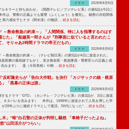
2026年8月6日
ドラマ
ルキラーと待ち合わせ」（関西テレビ／フジテレビ系）の第6話が5日に
本作は、警察の正義よりも復讐（ふくしゅう）を優先し、秘密の共犯関係
と第六感女子ヒナタ（関水渚）の物語 …
続きを読む
ド ～救命救急の約束～」「人間関係、特に人を指導するのはす
感じた」「船越英一郎さんが『刑事面に似ていると言われたこ
て、そりゃあ2時間ドラマの帝王だもの」
2026年8月6日
ドラマ
 ～救命救急の約束～」（テレビ朝日系）の第5話が4日に放送された。
急医療の最前線でもがく、若き救命医・救急隊員・警察官らの正義と成
を含みます） 遥（今田美桜）や桐 …
続きを読む
鬼塚”反町隆史らが「告白大作戦」を決行 「カジサックの娘・梶原
る」「黒幕の正体は誰」
2026年8月4日
ドラマ
するドラマ「GTO」（カンテレ・フジテレビ系）の第3話が、3日に放送
下、ネタバレを含みます） 本作は、1998年に放送されて人気を博した学
」が28年ぶりに連続ドラマとして復活。50代になった“ …
続きを読む
し木」“唯”白石聖の正体が判明し騒然 「車椅子だったよね」
“悠”山田涼介がつらい」