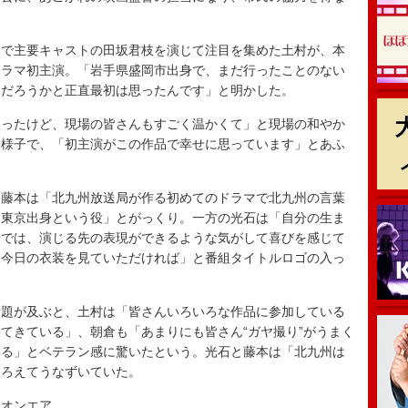
で主要キャストの田坂君枝を演じて注目を集めた土村が、本
ドラマ初主演。「岩手県盛岡市出身で、まだ行ったことのない
んだろうかと正直最初は思ったんです」と明かした。
ったけど、現場の皆さんもすごく温かくて」と現場の和やか
た様子で、「初主演がこの作品で幸せに思っています」とあふ
藤本は「北九州放送局が作る初めてのドラマで北九州の言葉
ら東京出身という役」とがっくり。一方の光石は「自分の生ま
居では、演じる先の表現ができるような気がして喜びを感じて
は今日の衣装を見ていただければ」と番組タイトルロゴの入っ
題が及ぶと、土村は「皆さんいろいろな作品に参加している
てきている」、朝倉も「あまりにも皆さん“ガヤ撮り”がうまく
いる」とベテラン感に驚いたという。光石と藤本は「北九州は
そろえてうなずいていた。
オンエア。