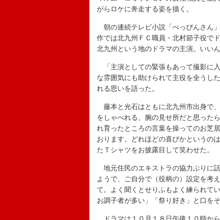
がらロケに奔走する姿を描く。
朝の連続テレビ小説「べっぴんさん」
作では北九州ＦＣ職員・北村節子役で
北九州という地のドラマの主演。いい
「主演としての緊張もあって撮影に入
な雰囲気にも助けられて主役を全うし
れる思いを語った。
藤本と光石はともに北九州市出身で、
をしゃべれる、腕の見せ所だと思った
れ育ったところの言葉を操ってのお芝
おります。どれほどの喜びかというの
たＴシャツをお披露目して笑わせた。
地元住民のエキストラの協力ぶりに話
ようで、ご自分で（役柄の）設定を考え
て。よく聞くとせりふもよく練られて
お調子者が多い」「祭り好き」と口を
ドラマは１０月１８日午後１０時から