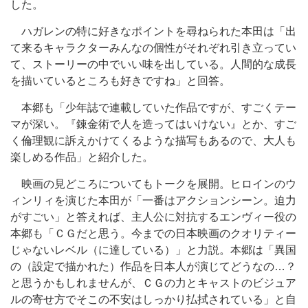
した。
ハガレンの特に好きなポイントを尋ねられた本田は「出
て来るキャラクターみんなの個性がそれぞれ引き立ってい
て、ストーリーの中でいい味を出している。人間的な成長
を描いているところも好きですね」と回答。
本郷も「少年誌で連載していた作品ですが、すごくテー
マが深い。『錬金術で人を造ってはいけない』とか、すご
く倫理観に訴えかけてくるような描写もあるので、大人も
楽しめる作品」と紹介した。
映画の見どころについてもトークを展開。ヒロインのウ
ィンリィを演じた本田が「一番はアクションシーン。迫力
がすごい」と答えれば、主人公に対抗するエンヴィー役の
本郷も「ＣＧだと思う。今までの日本映画のクオリティー
じゃないレベル（に達している）」と力説。本郷は「異国
の（設定で描かれた）作品を日本人が演じてどうなの…？
と思うかもしれませんが、ＣＧの力とキャストのビジュア
ルの寄せ方でそこの不安はしっかり払拭されている」と自