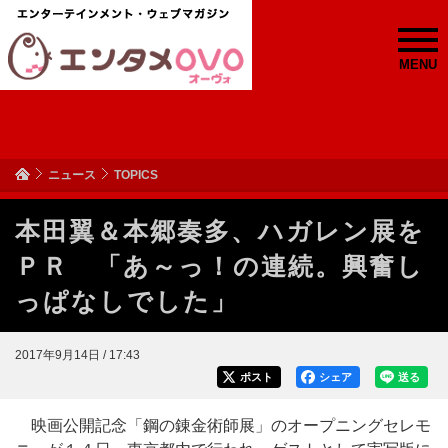
MENU
ニュース
TOPICS
本田翼＆本郷奏多、ハガレン展を
ＰＲ 「あ～っ！の連続。興奮し
っぱなしでした」
2017年9月14日 / 17:43
ポスト
シェア
送る
映画公開記念「鋼の錬金術師展」のオープニングセレモ