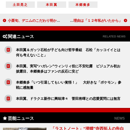
土田晃之
本田翼
本郷奏多
小栗旬、デニムのこだわり明かす 重要視するのは「着心地」
モーニング娘。結成２０周年イベントに道重＆田中が登場 道重さゆみ、長く愛される理由は「１２年私がいたから」
関連ニュース
RELATED NEWS
本田翼＆ガッツ石松が子ども向け哲学番組 石松「カッコイイとは
何も考えないこと」
本田翼、実写“ハガレン”ウィンリィ役に不安吐露 ビジュアル初お
披露目、本郷奏多はファンの反応に安ど
本郷奏多「いつ引退してもいい覚悟！」 大好きな「ポケモン」参
戦に感無量
本田翼、ドラクエ新作に興味津々 菅田将暉との恋愛質問には無言
芸能ニュース
NEWS
「ラストノート」“澄晴”寺西拓人の告白