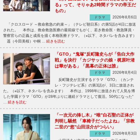
る』って、そりゃあ2時間ドラマの帝王だ
もの」
2026年8月6日
ドラマ
「クロスロード ～救命救急の約束～」（テレビ朝日系）の第5話が4日に放送
された。 本作は、救命救急医療の最前線でもがく、若き救命医・救急隊員・
警察官らの正義と成長を描く本格医療ドラマ。（※以下、ネタバレを含みます）
遥（今田美桜）や桐 …
続きを読む
「GTO」“鬼塚”反町隆史らが「告白大作
戦」を決行 「カジサックの娘・梶原叶渚
は華がある」「黒幕の正体は誰」
2026年8月4日
ドラマ
反町隆史が主演するドラマ「GTO」（カンテ
レ・フジテレビ系）の第3話が、3日に放送され
た。（※以下、ネタバレを含みます） 本作は、1998年に放送されて人気を博
した学園ドラマ「GTO」が28年ぶりに連続ドラマとして復活。50代になった“
…
続きを読む
「一次元の挿し木」“唯”白石聖の正体が
判明し騒然 「車椅子だったよね」「宗教
二世の“悠”山田涼介がつらい」
2026年8月3日
ドラマ