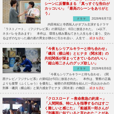
シーンに反響集まる 「真っすぐな告白が
カッコいい」「最高のシーンをありがと
う」
2026年8月7日
ドラマ
内田有紀と寺西拓人がダブル主演するドラマ
「ラストノート」（フジテレビ系）の第5話が、6日に放送された。（※以下、
ネタバレを含みます） 本作は、環境も積み重ねてきた人生も全く違う、交わ
るはずのなかった歳の差の男女が静かに引かれ合い、人生で …
続きを読む
「今夜もシリアルキラーと待ち合わせ」
「磯貝（横山裕）とヒナタ（関水渚）の
共犯関係が深まってきているのがいい」
「縦山裕二さんのグッズ欲しい」
2026年8月6日
ドラマ
「今夜もシリアルキラーと待ち合わせ」（関
西テレビ／フジテレビ系）の第6話が5日に放送された。 本作は、警察の正義
よりも復讐（ふくしゅう）を優先し、秘密の共犯関係を結んだ一匹おおかみの
刑事・磯貝（横山裕）と第六感女子ヒナタ（関水渚）の物語 …
続きを読む
「クロスロード ～救命救急の約束～」
「人間関係、特に人を指導するのはすご
く難しいと感じた」「船越英一郎さんが
『刑事面に似ていると言われたことがあ