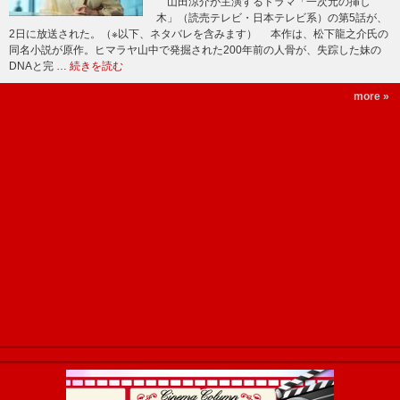
山田涼介が主演するドラマ「一次元の挿し
木」（読売テレビ・日本テレビ系）の第5話が、
2日に放送された。（※以下、ネタバレを含みます） 本作は、松下龍之介氏の
同名小説が原作。ヒマラヤ山中で発掘された200年前の人骨が、失踪した妹の
DNAと完 …
続きを読む
more »