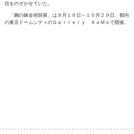
信をのぞかせていた。
「鋼の錬金術師展」は９月１６日～１０月２９日、都内
の東京ドームシティのＧａｌｌｅｒｙ ＡａＭｏで開催。