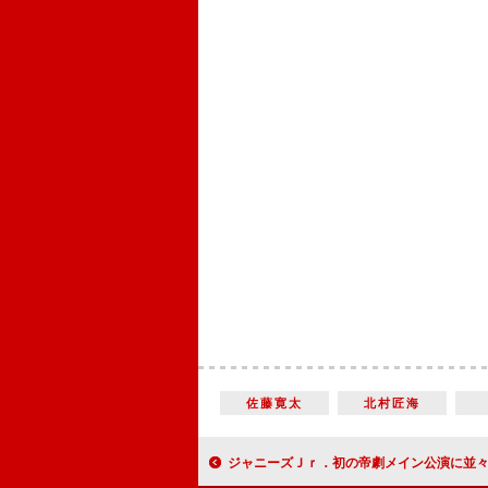
佐藤寛太
北村匠海
ジャニーズＪｒ．初の帝劇メイン公演に並々ならぬ意気込み Ｍｒ．ＫＩＮＧ平野紫耀、「日々成長