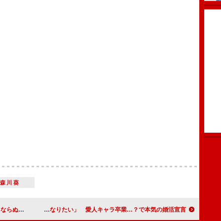
森川葵
できる舞台に」
橋本マナミ「本音はママになりたい」 愛人キャラ卒業…？で本気の婚活宣言