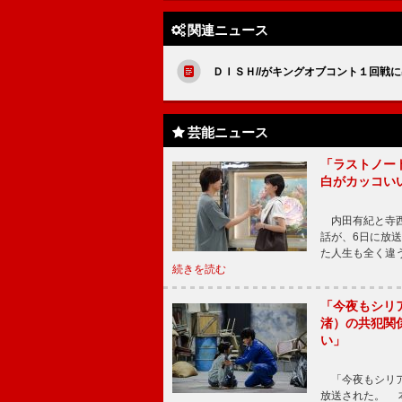
関連ニュース
ＤＩＳＨ//がキングオブコント１回戦
芸能ニュース
「ラストノー
白がカッコい
内田有紀と寺西
話が、6日に放
た人生も全く違
続きを読む
「今夜もシリ
渚）の共犯関
い」
「今夜もシリア
放送された。 