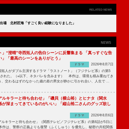
RELATED NEWS
に出場 北村匠海「すごく良い経験になりました」
NEWS
ト」“澄晴”寺西拓人の告白シーンに反響集まる 「真っすぐな告
い」「最高のシーンをありがとう」
2026年8月7日
ドラマ
拓人がダブル主演するドラマ「ラストノート」（フジテレビ系）の第5
送された。（※以下、ネタバレを含みます） 本作は、環境も積み重ねてき
う、交わるはずのなかった歳の差の男女が静かに引かれ合い、人生で …
アルキラーと待ち合わせ」「磯貝（横山裕）とヒナタ（関水
係が深まってきているのがいい」「縦山裕二さんのグッズ欲し
2026年8月6日
ドラマ
ルキラーと待ち合わせ」（関西テレビ／フジテレビ系）の第6話が5日に
本作は、警察の正義よりも復讐（ふくしゅう）を優先し、秘密の共犯関係