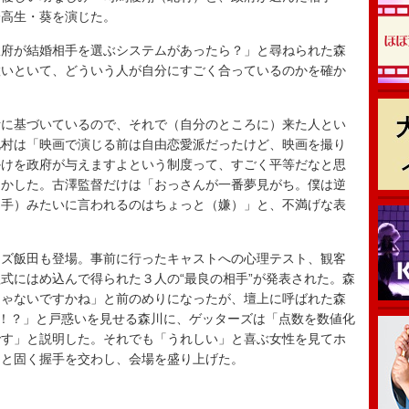
子高生・葵を演じた。
府が結婚相手を選ぶシステムがあったら？」と尋ねられた森
置いといて、どういう人が自分にすごく合っているのかを確か
に基づいているので、それで（自分のところに）来た人とい
北村は「映画で演じる前は自由恋愛派だったけど、映画を撮り
かけを政府が与えますよという制度って、すごく平等だなと思
明かした。古澤監督だけは「おっさんが一番夢見がち。僕は逆
相手）みたいに言われるのはちょっと（嫌）」と、不満げな表
ズ飯田も登場。事前に行ったキャストへの心理テスト、観客
式にはめ込んで得られた３人の“最良の相手”が発表された。森
じゃないですかね」と前のめりになったが、壇上に呼ばれた森
…！？」と戸惑いを見せる森川に、ゲッターズは「点数を数値化
です」と説明した。それでも「うれしい」と喜ぶ女性を見てホ
」と固く握手を交わし、会場を盛り上げた。