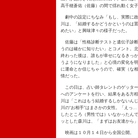
高千穂蒼佑（佐藤）の間で揺れ動く女
劇中の設定にちなみ「もし、実際に政
川は、「結婚するかどうかというのは
めたい」と興味津々の様子だった。
佐藤は「性格診断テストと遺伝子診断
うのは確かに知りたい」とコメント。
終わった後は、誰もが幸せになるきっ
うようになりました」と心境の変化を
に運命とか信じちゃうので、確実（な
情だった。
この日は、占い師タレントのゲッター
へのアンケートを行い、結果をある方程
川は「これはもう結婚するしかないん
川の“お相手”はまさかの女性。「えっ
したところ（男性では）いなかったん
ッとした森川は、「まずはお友達から
映画は１０月１４日から全国公開。