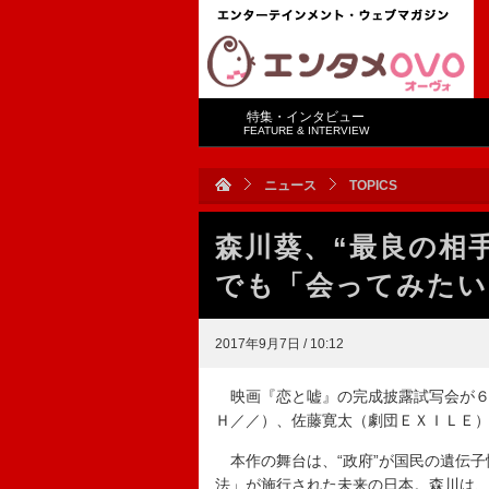
特集・インタビュー
FEATURE & INTERVIEW
ニュース
TOPICS
森川葵、“最良の相
でも「会ってみたい
2017年9月7日 / 10:12
映画『恋と嘘』の完成披露試写会が６
Ｈ／／）、佐藤寛太（劇団ＥＸＩＬＥ
本作の舞台は、“政府”が国民の遺伝子
法」が施行された未来の日本。森川は