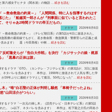
と第六感女子ヒナタ（関水渚）の物語 …
続きを読む
ド ～救命救急の約束～」「人間関係、特に人を指導するのはす
感じた」「船越英一郎さんが『刑事面に似ていると言われたこ
て、そりゃあ2時間ドラマの帝王だもの」
2026年8月6日
ドラマ
 ～救命救急の約束～」（テレビ朝日系）の第5話が4日に放送された。
急医療の最前線でもがく、若き救命医・救急隊員・警察官らの正義と成
を含みます） 遥（今田美桜）や桐 …
続きを読む
鬼塚”反町隆史らが「告白大作戦」を決行 「カジサックの娘・梶原
る」「黒幕の正体は誰」
2026年8月4日
ドラマ
するドラマ「GTO」（カンテレ・フジテレビ系）の第3話が、3日に放送
下、ネタバレを含みます） 本作は、1998年に放送されて人気を博した学
」が28年ぶりに連続ドラマとして復活。50代になった“ …
続きを読む
し木」“唯”白石聖の正体が判明し騒然 「車椅子だったよね」
“悠”山田涼介がつらい」
2026年8月3日
ドラマ
するドラマ「一次元の挿し木」（読売テレビ・日本テレビ系）の第5話
された。（※以下、ネタバレを含みます） 本作は、松下龍之介氏の同名小