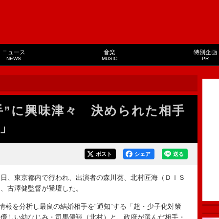
ニュース
音楽
特別企画
NEWS
MUSIC
PR
手”に興味津々 決められた相手
」
ポスト
シェア
送る
日、東京都内で行われ、出演者の森川葵、北村匠海（ＤＩＳ
）、古澤健監督が登壇した。
情報を分析し最良の結婚相手を“通知”する「超・少子化対策
、優しい幼なじみ・司馬優翔（北村）と、政府が選んだ相手・