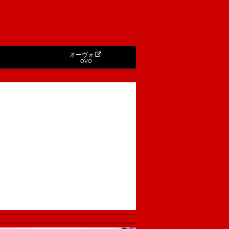
オーヴォ
OVO