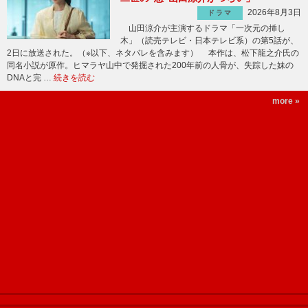
2026年8月3日
ドラマ
山田涼介が主演するドラマ「一次元の挿し
木」（読売テレビ・日本テレビ系）の第5話が、
2日に放送された。（※以下、ネタバレを含みます） 本作は、松下龍之介氏の
同名小説が原作。ヒマラヤ山中で発掘された200年前の人骨が、失踪した妹の
DNAと完 …
続きを読む
more »