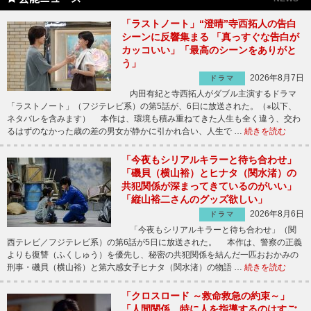
「ラストノート」“澄晴”寺西拓人の告白
シーンに反響集まる 「真っすぐな告白が
カッコいい」「最高のシーンをありがと
う」
2026年8月7日
ドラマ
内田有紀と寺西拓人がダブル主演するドラマ
「ラストノート」（フジテレビ系）の第5話が、6日に放送された。（※以下、
ネタバレを含みます） 本作は、環境も積み重ねてきた人生も全く違う、交わ
るはずのなかった歳の差の男女が静かに引かれ合い、人生で …
続きを読む
「今夜もシリアルキラーと待ち合わせ」
「磯貝（横山裕）とヒナタ（関水渚）の
共犯関係が深まってきているのがいい」
「縦山裕二さんのグッズ欲しい」
2026年8月6日
ドラマ
「今夜もシリアルキラーと待ち合わせ」（関
西テレビ／フジテレビ系）の第6話が5日に放送された。 本作は、警察の正義
よりも復讐（ふくしゅう）を優先し、秘密の共犯関係を結んだ一匹おおかみの
刑事・磯貝（横山裕）と第六感女子ヒナタ（関水渚）の物語 …
続きを読む
「クロスロード ～救命救急の約束～」
「人間関係、特に人を指導するのはすご