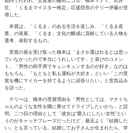
都内で行われ、受賞者の藤田ニコル、橋本マナミ、武井
壮、「くるまマイスター検定」応援団長のテリー伊藤が登
壇した。
本賞は、「くるま」のある生活を楽しみ、「くるま産
業」の発展、「くるま」文化の醸成に貢献している人物を
選考、表彰するもの。
受賞の盾を受け取った橋本は「まさか選ばれるとは思っ
ていなかったので本当にうれしいです」と喜びのコメン
ト。「男性の助手席でキュンキュンするのが好き」なのは
もちろん、「もともと私も運転が大好き」といい「この受
賞を機にマイカーを持てるように頑張りたい」と意気込み
を語った。
テリーは、橋本の受賞理由を「男性としては、マナミち
ゃんのような女性を隣に乗せてドライブしたいから」と説
明。二つ目の理由として「彼女は“愛人にしたい女性”とい
うのがキャッチフレーズだったけど、最近よく『結婚した
い』とも言っている。結婚してお子さんが生まれたら、学