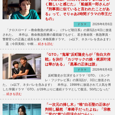
く難しいと感じた」「船越英一郎さんが
『刑事面に似ていると言われたことがあ
る』って、そりゃあ2時間ドラマの帝王だ
もの」
2026年8月6日
ドラマ
「クロスロード ～救命救急の約束～」（テレビ朝日系）の第5話が4日に放送
された。 本作は、救命救急医療の最前線でもがく、若き救命医・救急隊員・
警察官らの正義と成長を描く本格医療ドラマ。（※以下、ネタバレを含みます）
遥（今田美桜）や桐 …
続きを読む
「GTO」“鬼塚”反町隆史らが「告白大作
戦」を決行 「カジサックの娘・梶原叶渚
は華がある」「黒幕の正体は誰」
2026年8月4日
ドラマ
反町隆史が主演するドラマ「GTO」（カンテ
レ・フジテレビ系）の第3話が、3日に放送され
た。（※以下、ネタバレを含みます） 本作は、1998年に放送されて人気を博
した学園ドラマ「GTO」が28年ぶりに連続ドラマとして復活。50代になった“
…
続きを読む
「一次元の挿し木」“唯”白石聖の正体が
判明し騒然 「車椅子だったよね」「宗教
二世の“悠”山田涼介がつらい」