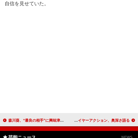
自信を見せていた。
森川葵、“最良の相手”に興味津々 決められた相手でも「会ってみたい」
菅田将暉が“情熱のアクションヒーロー”に ＣＭ撮影でワイヤーアクション、奥深さ語る
芸能ニュース
NEWS