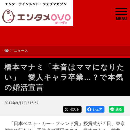
MENU
ニュース
橋本マナミ「本音はママになりた
い」 愛人キャラ卒業…？で本気
の婚活宣言
2017年9月7日 / 15:57
ポスト
シェア
送る
「日本ベスト・カー・フレンド賞」授賞式が７日、東京