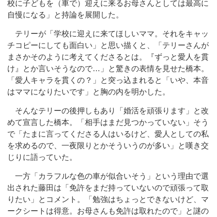
校に子どもを（車で）迎えに来るお母さんとしては最高に
自慢になる」と持論を展開した。
テリーが「学校に迎えに来てほしいママ。それをキャッ
チコピーにしても面白い」と思い描くと、「テリーさんが
まさかそのように考えてくださるとは。『ずっと愛人を貫
け』とか言いそうなので…」と驚きの表情を見せた橋本。
「愛人キャラを貫くの？」と突っ込まれると「いや、本音
はママになりたいです」と胸の内を明かした。
そんなテリーの後押しもあり「婚活を頑張ります」と改
めて宣言した橋本。「相手はまだ見つかっていない」そう
で「たまに言ってくださる人はいるけど、愛人としての私
を求めるので、一夜限りとかそういうのが多い」と嘆き交
じりに語っていた。
一方「カラフルな色の車が似合いそう」という理由で選
出された藤田は「免許をまだ持っていないので頑張って取
りたい」とコメント。「勉強はちょっとできないけど、マ
ークシートは得意。お母さんも免許は取れたので」と謎の