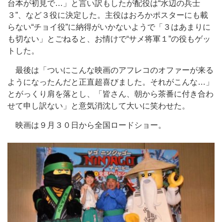
台本が初見で…」と言い訳もしたが配役は“水辺の兵士
３”、など３役に決定した。主役はおろかポスターにも載
らない“チョイ役”に納得がいかないようで「３はあまりに
も切ない」とごねると、お情けで“サメ将軍１”の役もゲッ
トした。
最後は「ついにこんな映画のアフレコのオファーが来る
ようになったんだと正直超喜びました。それがこんな…」
とがっくり肩を落とし、「皆さん、朝から茶番に付き合わ
せて申し訳ない」と意気消沈して大いに笑わせた。
映画は９月３０日から全国ロードショー。