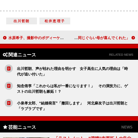
出川哲朗
松井恵理子
水原希子、撮影中のボディーケアを語る 「毎日おっぱいが大きくなるようなクリームを…」
宮澤佐江、松任谷由実との共演に歓喜 「私と同じぐらい母が喜んでくれた」
関連ニュース
RELATED NEWS
出川哲朗、声が枯れた理由を明かす 女子高生に人気の理由は「時
代が追い付いた」
知念侑李「これからは私が一番になります！」 その演技力に、ゲ
ストの出川哲朗も嫉妬！？
小泉孝太郎、“結婚発言”「撤回します」 河北麻友子は出川哲朗と
「ラブラブです」
芸能ニュース
NEWS