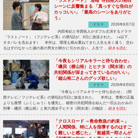
「ラストノート」“澄晴”寺西拓人の告白
シーンに反響集まる 「真っすぐな告白が
カッコいい」「最高のシーンをありがと
う」
2026年8月7日
ドラマ
内田有紀と寺西拓人がダブル主演するドラマ
「ラストノート」（フジテレビ系）の第5話が、6日に放送された。（※以下、
ネタバレを含みます） 本作は、環境も積み重ねてきた人生も全く違う、交わ
るはずのなかった歳の差の男女が静かに引かれ合い、人生で …
続きを読む
「今夜もシリアルキラーと待ち合わせ」
「磯貝（横山裕）とヒナタ（関水渚）の
共犯関係が深まってきているのがいい」
「縦山裕二さんのグッズ欲しい」
2026年8月6日
ドラマ
「今夜もシリアルキラーと待ち合わせ」（関
西テレビ／フジテレビ系）の第6話が5日に放送された。 本作は、警察の正義
よりも復讐（ふくしゅう）を優先し、秘密の共犯関係を結んだ一匹おおかみの
刑事・磯貝（横山裕）と第六感女子ヒナタ（関水渚）の物語 …
続きを読む
「クロスロード ～救命救急の約束～」
「人間関係、特に人を指導するのはすご
く難しいと感じた」「船越英一郎さんが