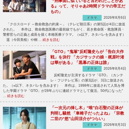
『刑事面に似ていると言われたことがあ
る』って、そりゃあ2時間ドラマの帝王だ
もの」
2026年8月6日
ドラマ
「クロスロード ～救命救急の約束～」（テレビ朝日系）の第5話が4日に放送
された。 本作は、救命救急医療の最前線でもがく、若き救命医・救急隊員・
警察官らの正義と成長を描く本格医療ドラマ。（※以下、ネタバレを含みます）
遥（今田美桜）や桐 …
続きを読む
「GTO」“鬼塚”反町隆史らが「告白大作
戦」を決行 「カジサックの娘・梶原叶渚
は華がある」「黒幕の正体は誰」
2026年8月4日
ドラマ
反町隆史が主演するドラマ「GTO」（カンテ
レ・フジテレビ系）の第3話が、3日に放送され
た。（※以下、ネタバレを含みます） 本作は、1998年に放送されて人気を博
した学園ドラマ「GTO」が28年ぶりに連続ドラマとして復活。50代になった“
…
続きを読む
「一次元の挿し木」“唯”白石聖の正体が
判明し騒然 「車椅子だったよね」「宗教
二世の“悠”山田涼介がつらい」
2026年8月3日
ドラマ