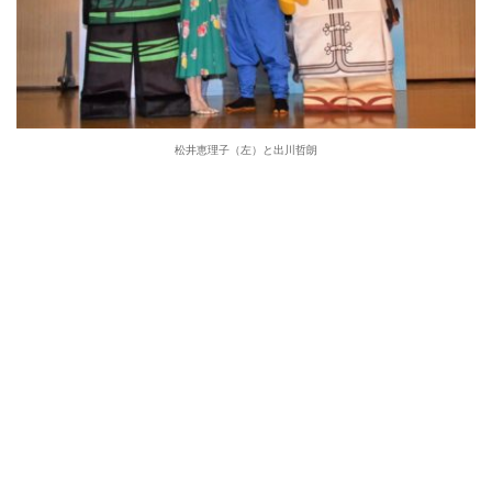
松井恵理子（左）と出川哲朗