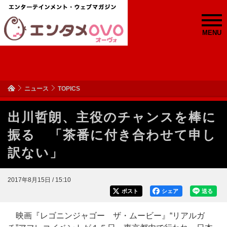
MENU
ニュース
TOPICS
出川哲朗、主役のチャンスを棒に
振る 「茶番に付き合わせて申し
訳ない」
2017年8月15日 / 15:10
ポスト
シェア
送る
映画『レゴニンジャゴー ザ・ムービー』“リアルガ