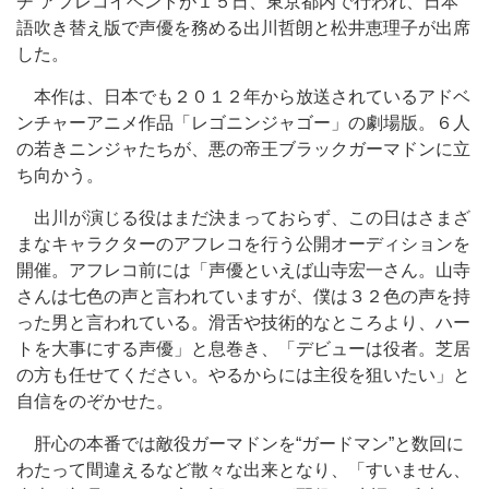
チ”アフレコイベントが１５日、東京都内で行われ、日本
語吹き替え版で声優を務める出川哲朗と松井恵理子が出席
した。
本作は、日本でも２０１２年から放送されているアドベ
ンチャーアニメ作品「レゴニンジャゴー」の劇場版。６人
の若きニンジャたちが、悪の帝王ブラックガーマドンに立
ち向かう。
出川が演じる役はまだ決まっておらず、この日はさまざ
まなキャラクターのアフレコを行う公開オーディションを
開催。アフレコ前には「声優といえば山寺宏一さん。山寺
さんは七色の声と言われていますが、僕は３２色の声を持
った男と言われている。滑舌や技術的なところより、ハー
トを大事にする声優」と息巻き、「デビューは役者。芝居
の方も任せてください。やるからには主役を狙いたい」と
自信をのぞかせた。
肝心の本番では敵役ガーマドンを“ガードマン”と数回に
わたって間違えるなど散々な出来となり、「すいません、