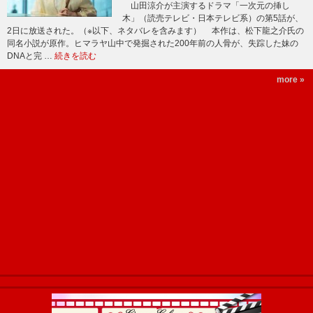
山田涼介が主演するドラマ「一次元の挿し
木」（読売テレビ・日本テレビ系）の第5話が、
2日に放送された。（※以下、ネタバレを含みます） 本作は、松下龍之介氏の
同名小説が原作。ヒマラヤ山中で発掘された200年前の人骨が、失踪した妹の
DNAと完 …
続きを読む
more »