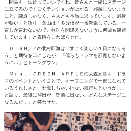
間宮も「生音っていいですね。皆さんと一緒にステージ
に立てるのですごくテンションが上がる。邪魔しないよう
にと、謙遜じゃなく、４人とも本当に思っています。肩身
が狭い」と語り、葉山は「多分僕が一番緊張している。一
言しか言わないので、歌詞を間違えないように何回も練習
しています」と表情をこわばらせた。
ＤＩＳＨ／／の北村匠海は「すごく楽しい１日になりそ
う」と期待を口にしたが、「僕らもドラマを邪魔しないよ
うに…」とトーンダウン。
Ｍｒｓ． ＧＲＥＥＮ ＡＰＰＬＥの大森元貴も「ドラ
マのイベントということで、オープニングで一部になれて
いるうれしさと、邪魔しちゃいけない気持ちというか…」
と語り、最後に窪田が「皆前に出ない。どんなステージに
なるんだ…」と笑わせた。