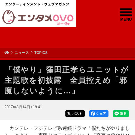
MENU
ニュース
TOPICS
「僕やり」窪田正孝らユニットが
主題歌を初披露 全員控えめ「邪
魔しないように…」
2017年8月14日 / 19:41
ポスト
シェア
送る
カンテレ・フジテレビ系連続ドラマ「僕たちがやりまし