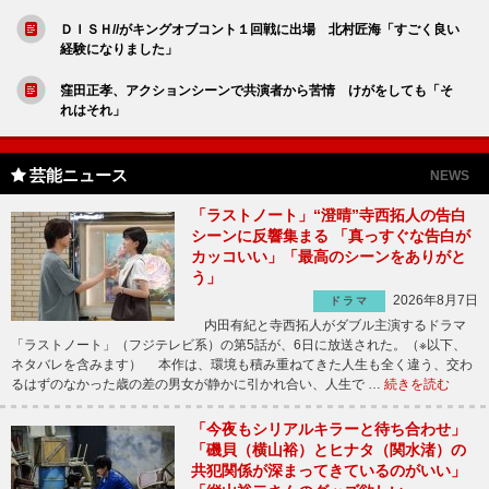
ＤＩＳＨ//がキングオブコント１回戦に出場 北村匠海「すごく良い
経験になりました」
窪田正孝、アクションシーンで共演者から苦情 けがをしても「そ
れはそれ」
芸能ニュース
NEWS
「ラストノート」“澄晴”寺西拓人の告白
シーンに反響集まる 「真っすぐな告白が
カッコいい」「最高のシーンをありがと
う」
2026年8月7日
ドラマ
内田有紀と寺西拓人がダブル主演するドラマ
「ラストノート」（フジテレビ系）の第5話が、6日に放送された。（※以下、
ネタバレを含みます） 本作は、環境も積み重ねてきた人生も全く違う、交わ
るはずのなかった歳の差の男女が静かに引かれ合い、人生で …
続きを読む
「今夜もシリアルキラーと待ち合わせ」
「磯貝（横山裕）とヒナタ（関水渚）の
共犯関係が深まってきているのがいい」