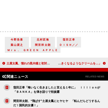
今野浩喜
北村匠海
窪田正孝
葉山奨之
間宮祥太朗
ＤＩＳＨ／／
Ｍｒｓ． ＧＲＥＥＮ ＡＰＰＬＥ
土屋太鳳、憧れの黒木瞳と初対面 「すてき過ぎて胸がいっぱい」
水原希子、撮影中のボディーケアを語る 「毎日おっぱいが大きくなるようなクリームを…」
関連ニュース
RELATED NEWS
窪田正孝「悔いなく生きましたと言える１年に」 ｉｌｌｉｏｎが
「ＢＡＮＫＡ」を弾き語りで初披露
間宮祥太朗、“飛ばす”土屋太鳳にヒヤヒヤ 「転んだらどうするん
だ！国民的女優！」