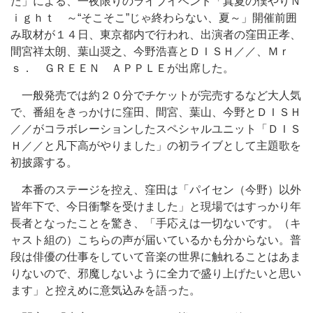
た」による、一夜限りのライブイベント「真夏の僕やりＮ
ｉｇｈｔ ～“そこそこ”じゃ終わらない、夏～」開催前囲
み取材が１４日、東京都内で行われ、出演者の窪田正孝、
間宮祥太朗、葉山奨之、今野浩喜とＤＩＳＨ／／、Ｍｒ
ｓ． ＧＲＥＥＮ ＡＰＰＬＥが出席した。
一般発売では約２０分でチケットが完売するなど大人気
で、番組をきっかけに窪田、間宮、葉山、今野とＤＩＳＨ
／／がコラボレーションしたスペシャルユニット「ＤＩＳ
Ｈ／／と凡下高がやりました」の初ライブとして主題歌を
初披露する。
本番のステージを控え、窪田は「パイセン（今野）以外
皆年下で、今日衝撃を受けました」と現場ではすっかり年
長者となったことを驚き、「手応えは一切ないです。（キ
ャスト組の）こちらの声が届いているかも分からない。普
段は俳優の仕事をしていて音楽の世界に触れることはあま
りないので、邪魔しないように全力で盛り上げたいと思い
ます」と控えめに意気込みを語った。