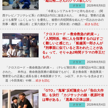
「縦山裕二さんのグッズ欲しい」
2026年8月6日
ドラマ
「今夜もシリアルキラーと待ち合わせ」（関
西テレビ／フジテレビ系）の第6話が5日に放送された。 本作は、警察の正義
よりも復讐（ふくしゅう）を優先し、秘密の共犯関係を結んだ一匹おおかみの
刑事・磯貝（横山裕）と第六感女子ヒナタ（関水渚）の物語 …
続きを読む
「クロスロード ～救命救急の約束～」
「人間関係、特に人を指導するのはすご
く難しいと感じた」「船越英一郎さんが
『刑事面に似ていると言われたことがあ
る』って、そりゃあ2時間ドラマの帝王だ
もの」
2026年8月6日
ドラマ
「クロスロード ～救命救急の約束～」（テレビ朝日系）の第5話が4日に放送
された。 本作は、救命救急医療の最前線でもがく、若き救命医・救急隊員・
警察官らの正義と成長を描く本格医療ドラマ。（※以下、ネタバレを含みます）
遥（今田美桜）や桐 …
続きを読む
「GTO」“鬼塚”反町隆史らが「告白大作
戦」を決行 「カジサックの娘・梶原叶渚
は華がある」「黒幕の正体は誰」
2026年8月4日
ドラマ