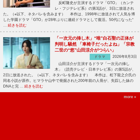
反町隆史が主演するドラマ「GTO」（カンテ
レ・フジテレビ系）の第3話が、3日に放送され
た。（※以下、ネタバレを含みます） 本作は、1998年に放送されて人気を博
した学園ドラマ「GTO」が28年ぶりに連続ドラマとして復活。50代になった“
…
続きを読む
「一次元の挿し木」“唯”白石聖の正体が
判明し騒然 「車椅子だったよね」「宗教
二世の“悠”山田涼介がつらい」
2026年8月3日
ドラマ
山田涼介が主演するドラマ「一次元の挿し
木」（読売テレビ・日本テレビ系）の第5話が、
2日に放送された。（※以下、ネタバレを含みます） 本作は、松下龍之介氏の
同名小説が原作。ヒマラヤ山中で発掘された200年前の人骨が、失踪した妹の
DNAと完 …
続きを読む
more »