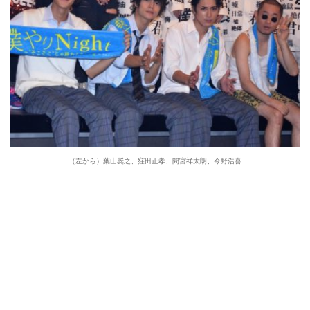
（左から）葉山奨之、窪田正孝、間宮祥太朗、今野浩喜