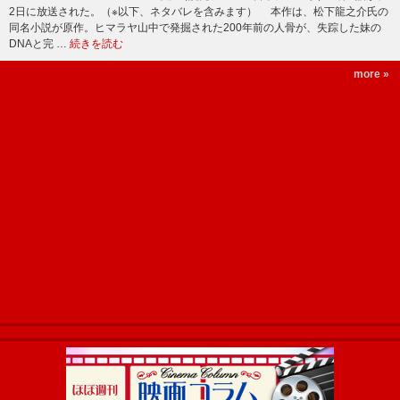
2日に放送された。（※以下、ネタバレを含みます） 本作は、松下龍之介氏の
同名小説が原作。ヒマラヤ山中で発掘された200年前の人骨が、失踪した妹の
DNAと完 …
続きを読む
more »