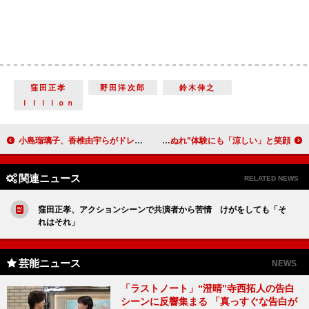
窪田正孝
野田洋次郎
鈴木伸之
ｉｌｌｉｏｎ
小島瑠璃子、香椎由宇らがドレス姿を披露 前川泰之「男性陣はグッとやられてる…」
関ジャニ丸山「聞いてないです…」 “ずぶぬれ”体験にも「涼しい」と笑顔
関連ニュース
RELATED NEWS
窪田正孝、アクションシーンで共演者から苦情 けがをしても「そ
れはそれ」
芸能ニュース
NEWS
「ラストノート」“澄晴”寺西拓人の告白
シーンに反響集まる 「真っすぐな告白が