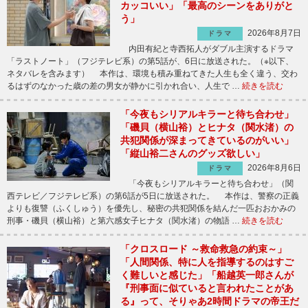
カッコいい」「最高のシーンをありがと
う」
2026年8月7日
ドラマ
内田有紀と寺西拓人がダブル主演するドラマ
「ラストノート」（フジテレビ系）の第5話が、6日に放送された。（※以下、
ネタバレを含みます） 本作は、環境も積み重ねてきた人生も全く違う、交わ
るはずのなかった歳の差の男女が静かに引かれ合い、人生で …
続きを読む
「今夜もシリアルキラーと待ち合わせ」
「磯貝（横山裕）とヒナタ（関水渚）の
共犯関係が深まってきているのがいい」
「縦山裕二さんのグッズ欲しい」
2026年8月6日
ドラマ
「今夜もシリアルキラーと待ち合わせ」（関
西テレビ／フジテレビ系）の第6話が5日に放送された。 本作は、警察の正義
よりも復讐（ふくしゅう）を優先し、秘密の共犯関係を結んだ一匹おおかみの
刑事・磯貝（横山裕）と第六感女子ヒナタ（関水渚）の物語 …
続きを読む
「クロスロード ～救命救急の約束～」
「人間関係、特に人を指導するのはすご
く難しいと感じた」「船越英一郎さんが
『刑事面に似ていると言われたことがあ
る』って、そりゃあ2時間ドラマの帝王だ