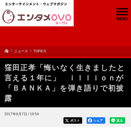
MENU
ニュース
TOPICS
窪田正孝「悔いなく生きましたと
言える１年に」 ｉｌｌｉｏｎが
「ＢＡＮＫＡ」を弾き語りで初披
露
2017年8月7日 / 19:54
ポスト
シェア
送る