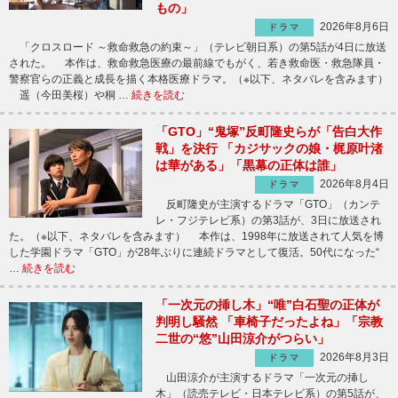
もの」
2026年8月6日
ドラマ
「クロスロード ～救命救急の約束～」（テレビ朝日系）の第5話が4日に放送
された。 本作は、救命救急医療の最前線でもがく、若き救命医・救急隊員・
警察官らの正義と成長を描く本格医療ドラマ。（※以下、ネタバレを含みます）
遥（今田美桜）や桐 …
続きを読む
「GTO」“鬼塚”反町隆史らが「告白大作
戦」を決行 「カジサックの娘・梶原叶渚
は華がある」「黒幕の正体は誰」
2026年8月4日
ドラマ
反町隆史が主演するドラマ「GTO」（カンテ
レ・フジテレビ系）の第3話が、3日に放送され
た。（※以下、ネタバレを含みます） 本作は、1998年に放送されて人気を博
した学園ドラマ「GTO」が28年ぶりに連続ドラマとして復活。50代になった“
…
続きを読む
「一次元の挿し木」“唯”白石聖の正体が
判明し騒然 「車椅子だったよね」「宗教
二世の“悠”山田涼介がつらい」
2026年8月3日
ドラマ
山田涼介が主演するドラマ「一次元の挿し
木」（読売テレビ・日本テレビ系）の第5話が、