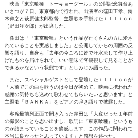
映画『東京喰種 トーキョーグール』の公開記念舞台あ
いさつが７日、東京都内で行われ、出演者の窪田正孝、鈴
木伸之と萩原健太郎監督、主題歌を手掛けたｉｌｌｉｏｎ
（野田洋次郎）が出席した。
窪田は「『東京喰種』という作品がたくさんの方に愛さ
れていることを実感しました」と公開してからの周囲の反
響を語り、自身も「去年の今ごろに皆で汗水流して作り上
げたものを届けられて、いい意味で客観視して見ることが
できるかなという状態です」としみじみ語った。
また、スペシャルゲストとして登壇したｉｌｌｉｏｎが
「人前でこの曲を歌うのは今日が初めて。映画に携われた
感謝の気持ちも込めて歌わせてもらいたいと思います」と
主題歌「ＢＡＮＫＡ」をピアノの弾き語りで披露した。
客席最前列正面で聞き入った窪田は「大変だった１年前
の撮影のことを思い出すし、歌詞に『東京喰種』というも
のが詰まっていることを痛感します。この作品に関われて
本当に良かったと思っています」と感想を述べた。