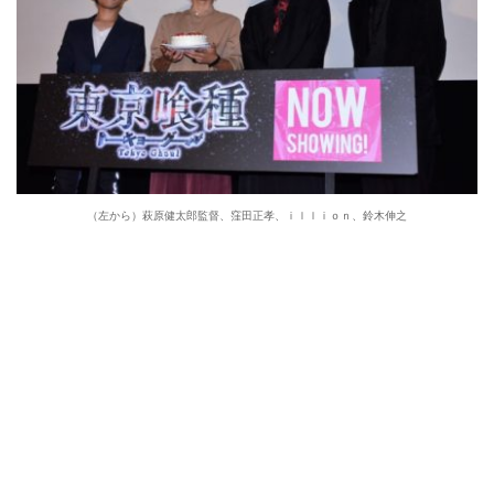
（左から）萩原健太郎監督、窪田正孝、ｉｌｌｉｏｎ、鈴木伸之