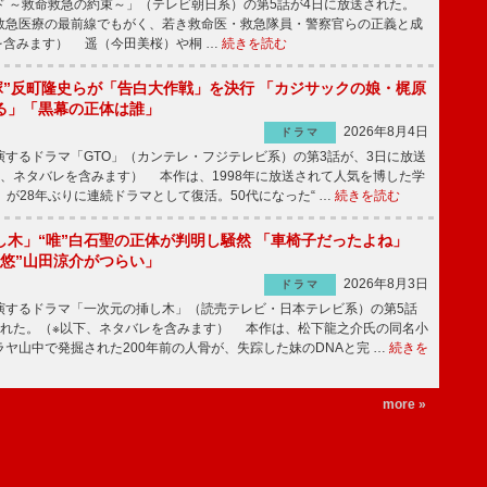
 ～救命救急の約束～」（テレビ朝日系）の第5話が4日に放送された。
急医療の最前線でもがく、若き救命医・救急隊員・警察官らの正義と成
を含みます） 遥（今田美桜）や桐 …
続きを読む
鬼塚”反町隆史らが「告白大作戦」を決行 「カジサックの娘・梶原
る」「黒幕の正体は誰」
2026年8月4日
ドラマ
するドラマ「GTO」（カンテレ・フジテレビ系）の第3話が、3日に放送
下、ネタバレを含みます） 本作は、1998年に放送されて人気を博した学
」が28年ぶりに連続ドラマとして復活。50代になった“ …
続きを読む
し木」“唯”白石聖の正体が判明し騒然 「車椅子だったよね」
“悠”山田涼介がつらい」
2026年8月3日
ドラマ
するドラマ「一次元の挿し木」（読売テレビ・日本テレビ系）の第5話
された。（※以下、ネタバレを含みます） 本作は、松下龍之介氏の同名小
ヤ山中で発掘された200年前の人骨が、失踪した妹のDNAと完 …
続きを
more »