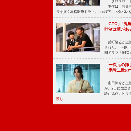
「クロスロード
本作は、救命救
長を描く本格医療ドラマ。（※以下、ネタバレ
「GTO」“
叶渚は華があ
反町隆史が主演
された。（※以
園ドラマ「GTO
「一次元の挿
「宗教二世の
山田涼介が主演
が、2日に放送
説が原作。ヒマラ
読む