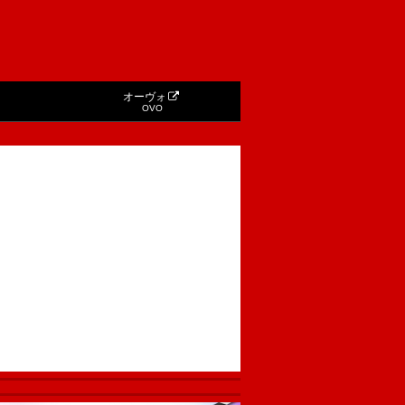
オーヴォ
OVO