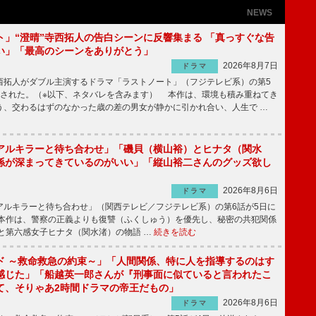
NEWS
ト」“澄晴”寺西拓人の告白シーンに反響集まる 「真っすぐな告
い」「最高のシーンをありがとう」
2026年8月7日
ドラマ
拓人がダブル主演するドラマ「ラストノート」（フジテレビ系）の第5
送された。（※以下、ネタバレを含みます） 本作は、環境も積み重ねてき
う、交わるはずのなかった歳の差の男女が静かに引かれ合い、人生で …
アルキラーと待ち合わせ」「磯貝（横山裕）とヒナタ（関水
係が深まってきているのがいい」「縦山裕二さんのグッズ欲し
2026年8月6日
ドラマ
ルキラーと待ち合わせ」（関西テレビ／フジテレビ系）の第6話が5日に
本作は、警察の正義よりも復讐（ふくしゅう）を優先し、秘密の共犯関係
と第六感女子ヒナタ（関水渚）の物語 …
続きを読む
ド ～救命救急の約束～」「人間関係、特に人を指導するのはす
感じた」「船越英一郎さんが『刑事面に似ていると言われたこ
て、そりゃあ2時間ドラマの帝王だもの」
2026年8月6日
ドラマ