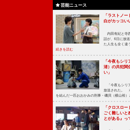
芸能ニュース
「ラストノー
白がカッコい
内田有紀と寺西
話が、6日に放
た人生も全く違
続きを読む
「今夜もシリ
渚）の共犯関
い」
「今夜もシリア
放送された。 
を結んだ一匹おおかみの刑事・磯貝（横山裕）
「クロスロー
ごく難しいと
とがある』っ