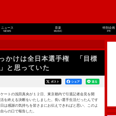
ニュース
音楽
特別企画
NEWS
MUSIC
PR
っかけは全日本選手権 「目標
」と思っていた
ポスト
シェア
送る
ケートの浅田真央が１２日、東京都内で引退記者会見を開
生活を終える決断をいたしました。長い選手生活だったんです
今日は感謝の気持ちを皆さまにお伝えできればと思い、このよ
と自らの口で報告した。