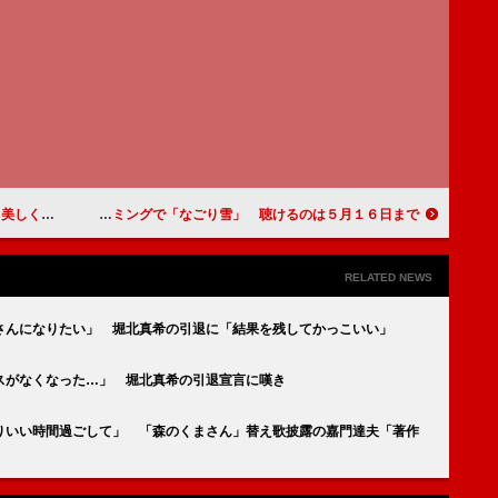
キマる」
新垣結衣、ハミングで「なごり雪」 聴けるのは５月１６日まで
RELATED NEWS
さんになりたい」 堀北真希の引退に「結果を残してかっこいい」
スがなくなった…」 堀北真希の引退宣言に嘆き
りいい時間過ごして」 「森のくまさん」替え歌披露の嘉門達夫「著作