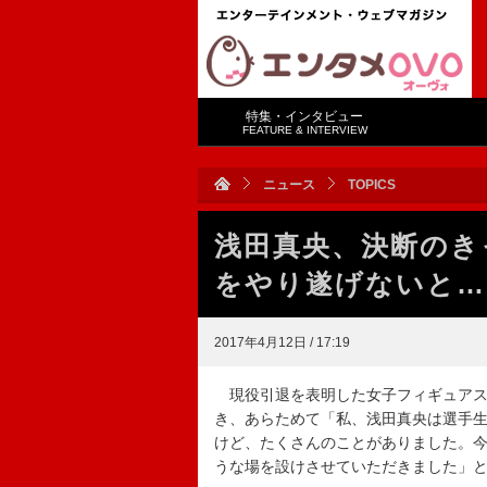
特集・インタビュー
FEATURE & INTERVIEW
ニュース
TOPICS
浅田真央、決断のき
をやり遂げないと…
2017年4月12日 / 17:19
現役引退を表明した女子フィギュアス
き、あらためて「私、浅田真央は選手
けど、たくさんのことがありました。
うな場を設けさせていただきました」