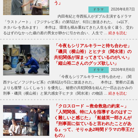
う」
2026年8月7日
ドラマ
内田有紀と寺西拓人がダブル主演するドラマ
「ラストノート」（フジテレビ系）の第5話が、6日に放送された。（※以下、
ネタバレを含みます） 本作は、環境も積み重ねてきた人生も全く違う、交わ
るはずのなかった歳の差の男女が静かに引かれ合い、人生で …
続きを読む
「今夜もシリアルキラーと待ち合わせ」
「磯貝（横山裕）とヒナタ（関水渚）の
共犯関係が深まってきているのがいい」
「縦山裕二さんのグッズ欲しい」
2026年8月6日
ドラマ
「今夜もシリアルキラーと待ち合わせ」（関
西テレビ／フジテレビ系）の第6話が5日に放送された。 本作は、警察の正義
よりも復讐（ふくしゅう）を優先し、秘密の共犯関係を結んだ一匹おおかみの
刑事・磯貝（横山裕）と第六感女子ヒナタ（関水渚）の物語 …
続きを読む
「クロスロード ～救命救急の約束～」
「人間関係、特に人を指導するのはすご
く難しいと感じた」「船越英一郎さんが
『刑事面に似ていると言われたことがあ
る』って、そりゃあ2時間ドラマの帝王だ
もの」