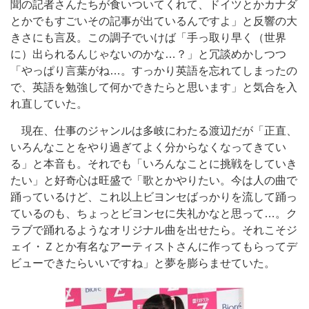
聞の記者さんたちが食いついてくれて、ドイツとかカナダ
とかでもすごいその記事が出ているんですよ」と反響の大
きさにも言及。この調子でいけば「手っ取り早く（世界
に）出られるんじゃないのかな…？」と冗談めかしつつ
「やっぱり言葉がね…。すっかり英語を忘れてしまったの
で、英語を勉強して何かできたらと思います」と気合を入
れ直していた。
現在、仕事のジャンルは多岐にわたる渡辺だが「正直、
いろんなことをやり過ぎてよく分からなくなってきてい
る」と本音も。それでも「いろんなことに挑戦をしていき
たい」と好奇心は旺盛で「歌とかやりたい。今は人の曲で
踊っているけど、これ以上ビヨンセばっかりを流して踊っ
ているのも、ちょっとビヨンセに失礼かなと思って…。ク
ラブで踊れるようなオリジナル曲を出せたら。それこそジ
ェイ・Ｚとか有名なアーティストさんに作ってもらってデ
ビューできたらいいですね」と夢を膨らませていた。