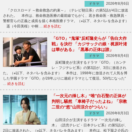
2026年8月6日
ドラマ
「クロスロード ～救命救急の約束～」（テレビ朝日系）の第5話が4日に放送
された。 本作は、救命救急医療の最前線でもがく、若き救命医・救急隊員・
警察官らの正義と成長を描く本格医療ドラマ。（※以下、ネタバレを含みます）
遥（今田美桜）や桐 …
続きを読む
「GTO」“鬼塚”反町隆史らが「告白大作
戦」を決行 「カジサックの娘・梶原叶渚
は華がある」「黒幕の正体は誰」
2026年8月4日
ドラマ
反町隆史が主演するドラマ「GTO」（カンテ
レ・フジテレビ系）の第3話が、3日に放送され
た。（※以下、ネタバレを含みます） 本作は、1998年に放送されて人気を博
した学園ドラマ「GTO」が28年ぶりに連続ドラマとして復活。50代になった“
…
続きを読む
「一次元の挿し木」“唯”白石聖の正体が
判明し騒然 「車椅子だったよね」「宗教
二世の“悠”山田涼介がつらい」
2026年8月3日
ドラマ
山田涼介が主演するドラマ「一次元の挿し
木」（読売テレビ・日本テレビ系）の第5話が、
2日に放送された。（※以下、ネタバレを含みます） 本作は、松下龍之介氏の