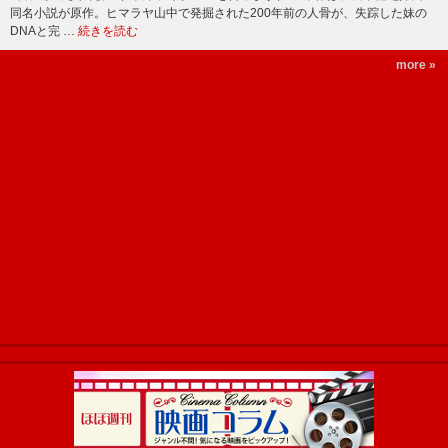
同名小説が原作。ヒマラヤ山中で発掘された200年前の人骨が、失踪した妹の
DNAと完 …
続きを読む
more »