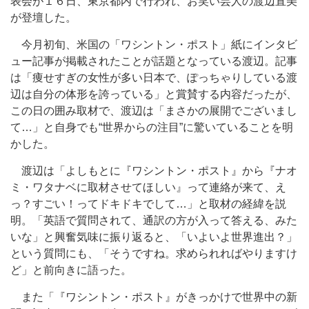
表会が１６日、東京都内で行われ、お笑い芸人の渡辺直美
が登壇した。
今月初旬、米国の「ワシントン・ポスト」紙にインタビ
ュー記事が掲載されたことが話題となっている渡辺。記事
は「痩せすぎの女性が多い日本で、ぽっちゃりしている渡
辺は自分の体形を誇っている」と賞賛する内容だったが、
この日の囲み取材で、渡辺は「まさかの展開でございまし
て…」と自身でも“世界からの注目”に驚いていることを明
かした。
渡辺は「よしもとに『ワシントン・ポスト』から『ナオ
ミ・ワタナベに取材させてほしい』って連絡が来て、え
っ？すごい！ってドキドキでして…」と取材の経緯を説
明。「英語で質問されて、通訳の方が入って答える、みた
いな」と興奮気味に振り返ると、「いよいよ世界進出？」
という質問にも、「そうですね。求められればやりますけ
ど」と前向きに語った。
また「『ワシントン・ポスト』がきっかけで世界中の新