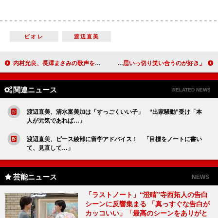
ビオレ
渡辺直美
内村光良、長澤まさみの歌声を「うまい」と絶賛 トレエン斎藤「２３歳で人生と頭皮が切り拓けた…」
ローラ、理想の“横丁デート”を告白 「飲みながら、思いっ切り笑い合うのが好き」
関連ニュース
RELATED NEWS
渡辺直美、清水富美加は「すっごくいい子」 “出家騒動”受け「本
人が元気であれば…」
渡辺直美、ピース綾部に留学アドバイス！ 「目標をノートに書い
て、見直して…」
芸能ニュース
NEWS
「ラストノート」“澄晴”寺西拓人の告白
シーンに反響集まる 「真っすぐな告白が
カッコいい」「最高のシーンをありがと