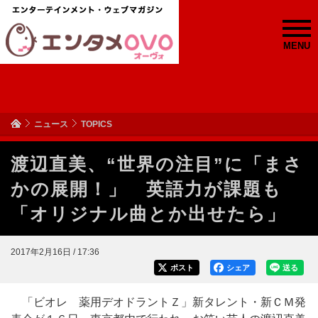
MENU
ニュース
TOPICS
渡辺直美、“世界の注目”に「まさ
かの展開！」 英語力が課題も
「オリジナル曲とか出せたら」
2017年2月16日 / 17:36
ポスト
シェア
送る
「ビオレ 薬用デオドラントＺ」新タレント・新ＣＭ発