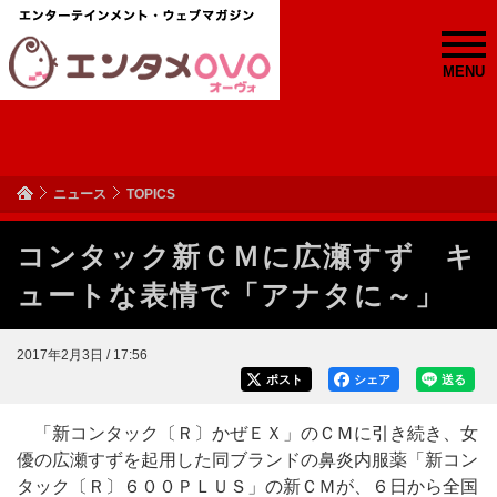
MENU
ニュース
TOPICS
コンタック新ＣＭに広瀬すず キ
ュートな表情で「アナタに～」
2017年2月3日 / 17:56
ポスト
シェア
送る
「新コンタック〔Ｒ〕かぜＥＸ」のＣＭに引き続き、女
優の広瀬すずを起用した同ブランドの鼻炎内服薬「新コン
タック〔Ｒ〕６００ＰＬＵＳ」の新ＣＭが、６日から全国