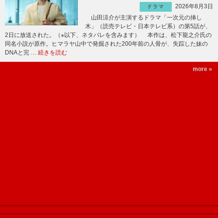
2026年8月3日
ドラマ
山田涼介が主演するドラマ「一次元の挿し
木」（読売テレビ・日本テレビ系）の第5話が、
2日に放送された。（※以下、ネタバレを含みます） 本作は、松下龍之介氏の
同名小説が原作。ヒマラヤ山中で発掘された200年前の人骨が、失踪した妹の
DNAと完 …
続きを読む
more »