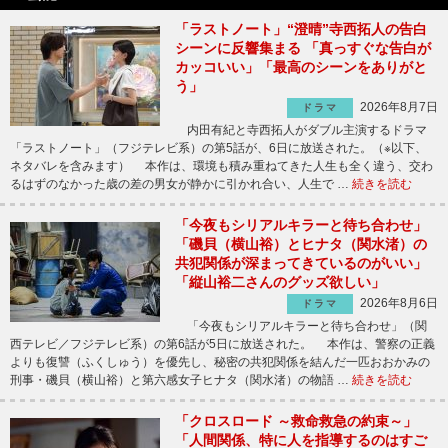
「ラストノート」“澄晴”寺西拓人の告白
シーンに反響集まる 「真っすぐな告白が
カッコいい」「最高のシーンをありがと
う」
2026年8月7日
ドラマ
内田有紀と寺西拓人がダブル主演するドラマ
「ラストノート」（フジテレビ系）の第5話が、6日に放送された。（※以下、
ネタバレを含みます） 本作は、環境も積み重ねてきた人生も全く違う、交わ
るはずのなかった歳の差の男女が静かに引かれ合い、人生で …
続きを読む
「今夜もシリアルキラーと待ち合わせ」
「磯貝（横山裕）とヒナタ（関水渚）の
共犯関係が深まってきているのがいい」
「縦山裕二さんのグッズ欲しい」
2026年8月6日
ドラマ
「今夜もシリアルキラーと待ち合わせ」（関
西テレビ／フジテレビ系）の第6話が5日に放送された。 本作は、警察の正義
よりも復讐（ふくしゅう）を優先し、秘密の共犯関係を結んだ一匹おおかみの
刑事・磯貝（横山裕）と第六感女子ヒナタ（関水渚）の物語 …
続きを読む
「クロスロード ～救命救急の約束～」
「人間関係、特に人を指導するのはすご