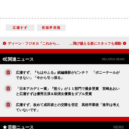
広瀬すず
笑福亭笑瓶
ディーン・フジオカ「これからもずっと新人で」 ハリウッドだけがゴールではない、とも
上戸彩、４本の新ＣＭで「予防歯科」を呼び掛け ハイヒールで何度もセット飛び越える姿にスタッフも感動
関連ニュース
RELATED NEWS
広瀬すず、『ちはやふる』続編撮影がピンチ？ 「ポニーテールが
できない」「今から引っ張る」
「日本アカデミー賞」『怒り』が１１部門で最多受賞 宮崎あおい
と広瀬すずは優秀主演＆助演女優賞をダブル受賞
広瀬すず、改めて成田凌との交際を否定 高校卒業後「進学は考え
ていないです」
芸能ニュース
NEWS