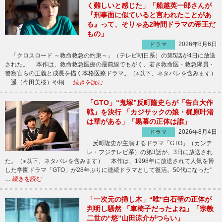
く難しいと感じた」「船越英一郎さんが
『刑事面に似ていると言われたことがあ
る』って、そりゃあ2時間ドラマの帝王だ
もの」
2026年8月6日
ドラマ
「クロスロード ～救命救急の約束～」（テレビ朝日系）の第5話が4日に放送
された。 本作は、救命救急医療の最前線でもがく、若き救命医・救急隊員・
警察官らの正義と成長を描く本格医療ドラマ。（※以下、ネタバレを含みます）
遥（今田美桜）や桐 …
続きを読む
「GTO」“鬼塚”反町隆史らが「告白大作
戦」を決行 「カジサックの娘・梶原叶渚
は華がある」「黒幕の正体は誰」
2026年8月4日
ドラマ
反町隆史が主演するドラマ「GTO」（カンテ
レ・フジテレビ系）の第3話が、3日に放送され
た。（※以下、ネタバレを含みます） 本作は、1998年に放送されて人気を博
した学園ドラマ「GTO」が28年ぶりに連続ドラマとして復活。50代になった“
…
続きを読む
「一次元の挿し木」“唯”白石聖の正体が
判明し騒然 「車椅子だったよね」「宗教
二世の“悠”山田涼介がつらい」