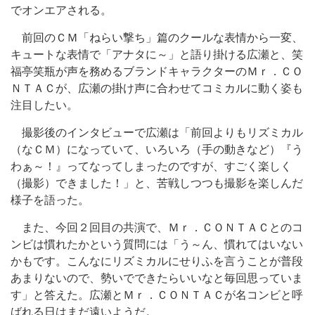
でオンエアされる。
前回のＣＭ「ねらい撃ち」篇のクールな表情から一変、
キュートな表情で「アナタに～」と語り掛ける広瀬と、笑
福亭笑瓶が声を務めるブランドキャラクターのＭｒ．ＣＯ
ＮＴＡＣが、広瀬の掛け声に合わせてコミカルに動く姿も
注目したい。
撮影後のインタビューで広瀬は「前回よりもリズミカル
（なＣＭ）になっていて、いろいろ（手の動きなど）『う
わぁ～！』ってなってしまったのですが、すごく楽しく
（撮影）できました！」と、苦戦しつつも撮影を楽しんだ
様子を語った。
また、今回２回目の共演で、Ｍｒ．ＣＯＮＴＡＣとのコ
ンビは慣れたかという質問には「う～ん、慣れてはいない
かもです。こんなにリズミカルにせりふを言うことが普段
あまりないので、勢いでできたらいいなと毎回思っていま
す」と答えた。広瀬とＭｒ．ＣＯＮＴＡＣが名コンビと呼
ばれる日はまだ遠いようだ。