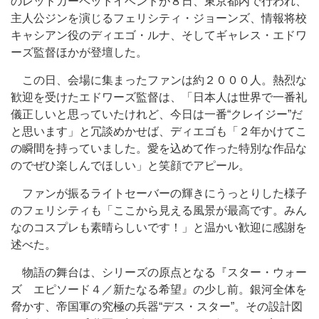
のレッドカーペットイベントが８日、東京都内で行われ、
主人公ジンを演じるフェリシティ・ジョーンズ、情報将校
キャシアン役のディエゴ・ルナ、そしてギャレス・エドワ
ーズ監督ほかが登壇した。
この日、会場に集まったファンは約２０００人。熱烈な
歓迎を受けたエドワーズ監督は、「日本人は世界で一番礼
儀正しいと思っていたけれど、今日は一番“クレイジー”だ
と思います」と冗談めかせば、ディエゴも「２年かけてこ
の瞬間を持っていました。愛を込めて作った特別な作品な
のでぜひ楽しんでほしい」と笑顔でアピール。
ファンが振るライトセーバーの輝きにうっとりした様子
のフェリシティも「ここから見える風景が最高です。みん
なのコスプレも素晴らしいです！」と温かい歓迎に感謝を
述べた。
物語の舞台は、シリーズの原点となる『スター・ウォー
ズ エピソード４／新たなる希望』の少し前。銀河全体を
脅かす、帝国軍の究極の兵器“デス・スター”。その設計図