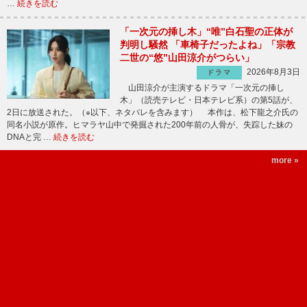
…
続きを読む
「一次元の挿し木」“唯”白石聖の正体が
判明し騒然 「車椅子だったよね」「宗教
二世の“悠”山田涼介がつらい」
2026年8月3日
ドラマ
山田涼介が主演するドラマ「一次元の挿し
木」（読売テレビ・日本テレビ系）の第5話が、
2日に放送された。（※以下、ネタバレを含みます） 本作は、松下龍之介氏の
同名小説が原作。ヒマラヤ山中で発掘された200年前の人骨が、失踪した妹の
DNAと完 …
続きを読む
more »