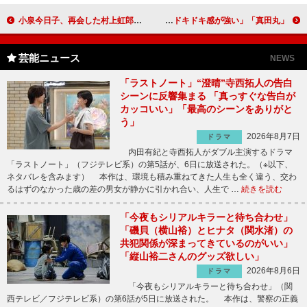
小泉今日子、再会した村上虹郎の成長に期待 愛の物語で共演し「ちょっとした奇跡のような」
「真田丸」堀田作兵衛役の藤本隆宏が大富豪に 「ワクワク感よりドキドキ感が強い」
芸能ニュース
NEWS
「ラストノート」“澄晴”寺西拓人の告白
シーンに反響集まる 「真っすぐな告白が
カッコいい」「最高のシーンをありがと
う」
2026年8月7日
ドラマ
内田有紀と寺西拓人がダブル主演するドラマ
「ラストノート」（フジテレビ系）の第5話が、6日に放送された。（※以下、
ネタバレを含みます） 本作は、環境も積み重ねてきた人生も全く違う、交わ
るはずのなかった歳の差の男女が静かに引かれ合い、人生で …
続きを読む
「今夜もシリアルキラーと待ち合わせ」
「磯貝（横山裕）とヒナタ（関水渚）の
共犯関係が深まってきているのがいい」
「縦山裕二さんのグッズ欲しい」
2026年8月6日
ドラマ
「今夜もシリアルキラーと待ち合わせ」（関
西テレビ／フジテレビ系）の第6話が5日に放送された。 本作は、警察の正義