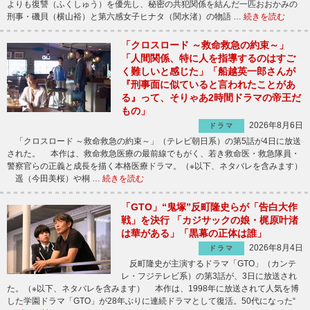
よりも復讐（ふくしゅう）を優先し、秘密の共犯関係を結んだ一匹おおかみの
刑事・磯貝（横山裕）と第六感女子ヒナタ（関水渚）の物語 …
続きを読む
「クロスロード ～救命救急の約束～」
「人間関係、特に人を指導するのはすご
く難しいと感じた」「船越英一郎さんが
『刑事面に似ていると言われたことがあ
る』って、そりゃあ2時間ドラマの帝王だ
もの」
2026年8月6日
ドラマ
「クロスロード ～救命救急の約束～」（テレビ朝日系）の第5話が4日に放送
された。 本作は、救命救急医療の最前線でもがく、若き救命医・救急隊員・
警察官らの正義と成長を描く本格医療ドラマ。（※以下、ネタバレを含みます）
遥（今田美桜）や桐 …
続きを読む
「GTO」“鬼塚”反町隆史らが「告白大作
戦」を決行 「カジサックの娘・梶原叶渚
は華がある」「黒幕の正体は誰」
2026年8月4日
ドラマ
反町隆史が主演するドラマ「GTO」（カンテ
レ・フジテレビ系）の第3話が、3日に放送され
た。（※以下、ネタバレを含みます） 本作は、1998年に放送されて人気を博
した学園ドラマ「GTO」が28年ぶりに連続ドラマとして復活。50代になった“