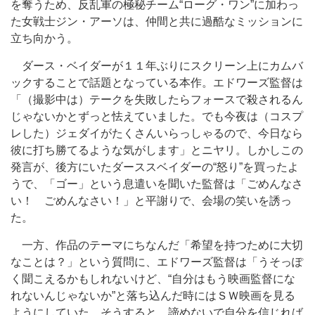
を奪うため、反乱軍の極秘チーム“ローグ・ワン”に加わっ
た女戦士ジン・アーソは、仲間と共に過酷なミッションに
立ち向かう。
ダース・ベイダーが１１年ぶりにスクリーン上にカムバ
ックすることで話題となっている本作。エドワーズ監督は
「（撮影中は）テークを失敗したらフォースで殺されるん
じゃないかとずっと怯えていました。でも今夜は（コスプ
レした）ジェダイがたくさんいらっしゃるので、今日なら
彼に打ち勝てるような気がします」とニヤリ。しかしこの
発言が、後方にいたダーススベイダーの“怒り”を買ったよ
うで、「ゴー」という息遣いを聞いた監督は「ごめんなさ
い！ ごめんなさい！」と平謝りで、会場の笑いを誘っ
た。
一方、作品のテーマにちなんだ「希望を持つために大切
なことは？」という質問に、エドワーズ監督は「うそっぽ
く聞こえるかもしれないけど、“自分はもう映画監督にな
れないんじゃないか”と落ち込んだ時にはＳＷ映画を見る
ようにしていた。そうすると、諦めないで自分を信じれば