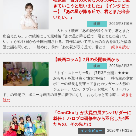
福原遥「自分の大切な人を大事にして生
きていこうと思いました」【インタビュ
ー】『あの星が降る丘で、君とまた出会
いたい。』
2026年8月6日
映画
大ヒット映画『あの花が咲く丘で、君とまた
出会えたら。』の続編にして完結編『あの星が降る丘で、君とまた出会いた
い。』が8月7日から全国公開される。前作に続いて主人公の百合を演じた福原
遥に話を聞いた。 －始めに、前作『あの花が咲く丘で、君とま …
続きを読む
【映画コラム】7月の公開映画から
2026年8月3日
映画
「トイ・ストーリー5」（7月3日公開）★★★
おもちゃを取り巻く“変化”を描く 持ち主の少女
ボニーの成長を見守ってきたカウガール人形の
ジェシー。だが、タブレット端末「リリーパッ
ド」の登場で、ボニーは画面の世界に夢中になり、おもちゃと遊ぶ時 …
続きを
読む
「ConChu!」が大昆虫展アンバサダーに
就任！ ハロプロ研修生から羽化した4匹
たちの、その先とは
2026年7月31日
インタビュー