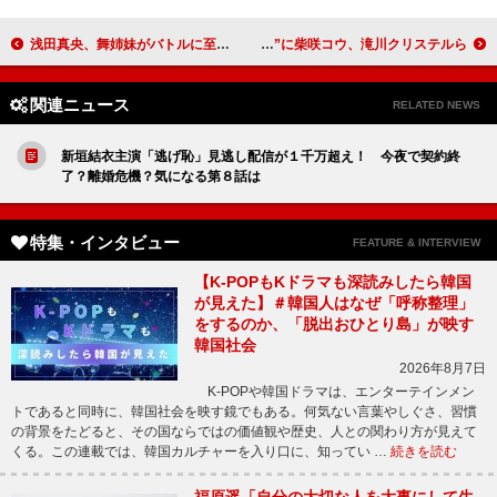
浅田真央、舞姉妹がバトルに至るまでには驚きの追跡劇が？ 全貌が分かるＷＥＢ限定ムービーを公開
桃井かおり、総額２７００万円超ジュエリーに「重さが好きかも」 “才能と創造性に輝く女性”に柴咲コウ、滝川クリステルら
関連ニュース
RELATED NEWS
新垣結衣主演「逃げ恥」見逃し配信が１千万超え！ 今夜で契約終
了？離婚危機？気になる第８話は
特集・インタビュー
FEATURE & INTERVIEW
【K-POPもKドラマも深読みしたら韓国
が見えた】＃韓国人はなぜ「呼称整理」
をするのか、「脱出おひとり島」が映す
韓国社会
2026年8月7日
K-POPや韓国ドラマは、エンターテインメン
トであると同時に、韓国社会を映す鏡でもある。何気ない言葉やしぐさ、習慣
の背景をたどると、その国ならではの価値観や歴史、人との関わり方が見えて
くる。この連載では、韓国カルチャーを入り口に、知ってい …
続きを読む