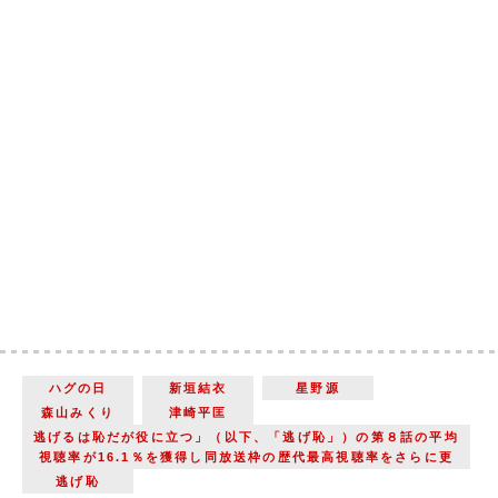
ハグの日
新垣結衣
星野源
森山みくり
津崎平匡
逃げるは恥だが役に立つ」（以下、「逃げ恥」）の第８話の平均
視聴率が16.1％を獲得し同放送枠の歴代最高視聴率をさらに更
逃げ恥