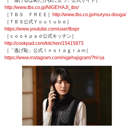
［「逃げるは恥だが役に立つ」公式サイト］
http://www.tbs.co.jp/NIGEHAJI_tbs/
［ＴＢＳ ＦＲＥＥ］
http://www.tbs.co.jp/muryou-douga/
［ＴＢＳ公式Ｙｏｕｔｕｂｅ］
https://www.youtube.com/user/tbspr
［ｃｏｏｋｐａｄ公式キッチン］
http://cookpad.com/kitchen/15415873
［「逃げ恥」公式Ｉｎｓｔａｇｒａｍ］
https://www.instagram.com/nigehajigram/?hl=ja