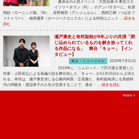
夏休みの人気イベント「大昆虫展 in 東京スカ
イツリータウン（R）」のアンバサダーに、杉原
明紗（モーニング娘。’26）、長野桃羽（アンジュルム）、西村乙輝（つばきフ
ァクトリー）、相馬優芽（ロージークロニクル）による特別ユニット …
続きを
読む
瀬戸康史と有村架純が9年ぶりの共演「閉
じ込められているものを解き放ってくれ
る作品になる」 舞台「キュー」【イン
タビュー】
2026年7月31日
舞台・ミュージカル
2019年に「ニムロッド」で芥川賞を受賞した
作家・上田岳弘による長編小説を舞台化した「キュー」が11月15日から上演さ
れる。本作は、瀬戸康史演じる心療内科医・立花徹と、有村架純演じる高校時
代の同級生・渡辺恭子の人生が交差することで、過去・ …
続きを読む
more »