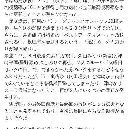
るは恥だが役に立つ」（以下、「逃げ恥」）の第８話の平
均視聴率が16.1％を獲得し同放送枠の歴代最高視聴率をさ
らに更新したことが明らかになった。
第８話は、同局の「Jリーグチャンピオンシップ2016決
勝」生放送の影響で通常よりも２３分繰り下げての放送。
さらに、裏番組では特番の「ベストアーティスト」が放送
される中、視聴率を更新するという、「逃げ恥」の人気ぶ
りが浮き彫りに。
来週１２月６日放送の第９話では、森山みくり(新垣)と津
崎平匡(星野源)が久しぶりの再会。２人のルール「火曜日
はハグの日」で、できなかった分のハグをするなど幸せな
みくりだったが、五十嵐杏奈（内田理央）と津崎が、街中
で2人でいるところを偶然目撃してしまったり、津崎がリ
ストラ候補になったりと、再び２人にいくつかの問題が発
生する。
「逃げ恥」の最終回前話と最終回の放送が１５分拡大とな
ることも発表されており、今後の展開にさらなる期待が高
まりそうだ。