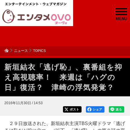
MENU
ニュース
TOPICS
新垣結衣「逃げ恥」、裏番組を抑
え高視聴率！ 来週は「ハグの
日」復活？ 津崎の浮気発覚？
2016年11月30日 / 14:53
ポスト
シェア
送る
２９日放送された、新垣結衣主演TBS火曜ドラマ「逃げ