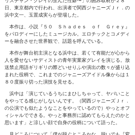
リスチャン・グレイの歪んだ性癖〜」の囲み取材が２８
日、東京都内で行われ、出演者で関西ジャニーズＪｒ．の
浜中文一、玉置成実らが登場した。
本作は、小説『５０ Ｓｈａｄｅｓ ｏｆ Ｇｒｅｙ』
をパロディーにしたミュージカル。エロチックとコメディ
ーを融合させた世界観で、話題を呼んでいる。
本作が舞台初主演となる浜中は、若くて有能だが心から
人を愛せないサディストの青年実業家グレイを演じる。放
送禁止用語ギリギリの際どいせりふや演出の数々が盛り込
まれた役柄で、これまでのジャニーズアイドル像からは１
８０度振り切った演技を見せる。
浜中は「演じているうちにまひしちゃって、ヤバいこと
をやってる感じがしないんです。（関西ジャニーズＪｒ．
の公演でも似たようなことをやっているので）やっとオフ
ィシャルでできる。やっと事務所に認めてもらえたのかと
思います」と涼しい顔で自身の役柄について語った。
見どころについて「僕が脱ぐところかな。脱いでも『変