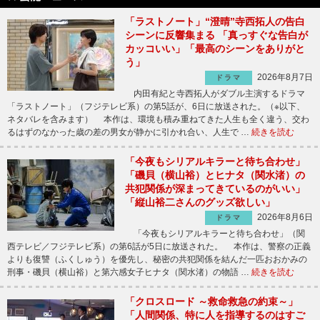
「ラストノート」“澄晴”寺西拓人の告白
シーンに反響集まる 「真っすぐな告白が
カッコいい」「最高のシーンをありがと
う」
2026年8月7日
ドラマ
内田有紀と寺西拓人がダブル主演するドラマ
「ラストノート」（フジテレビ系）の第5話が、6日に放送された。（※以下、
ネタバレを含みます） 本作は、環境も積み重ねてきた人生も全く違う、交わ
るはずのなかった歳の差の男女が静かに引かれ合い、人生で …
続きを読む
「今夜もシリアルキラーと待ち合わせ」
「磯貝（横山裕）とヒナタ（関水渚）の
共犯関係が深まってきているのがいい」
「縦山裕二さんのグッズ欲しい」
2026年8月6日
ドラマ
「今夜もシリアルキラーと待ち合わせ」（関
西テレビ／フジテレビ系）の第6話が5日に放送された。 本作は、警察の正義
よりも復讐（ふくしゅう）を優先し、秘密の共犯関係を結んだ一匹おおかみの
刑事・磯貝（横山裕）と第六感女子ヒナタ（関水渚）の物語 …
続きを読む
「クロスロード ～救命救急の約束～」
「人間関係、特に人を指導するのはすご