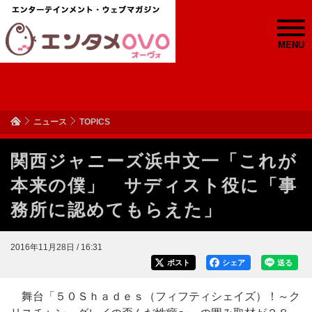
MENU
ニュース
TOPICS
関西ジャニーズ浜中文一「これが
本来の僕」 サディスト役に「事
務所に認めてもらえた」
2016年11月28日 / 16:31
ポスト
シェア
送る
舞台「５０Ｓｈａｄｅｓ（フィフティシェイズ）！～ク