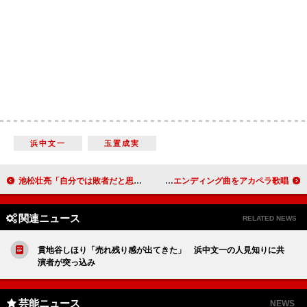
浜中文一
玉置成実
池松壮亮「自分では敗者だと思っている」 是枝監督とのトークショーで率直な思いを吐露
薬師丸ひろ子、正月ドラマ会見後にサプライズ 自ら申し出てエンディング曲をアカペラ歌唱
関連ニュース
RELATED NEWS
貫地谷しほり「売れ残り感が出てきた」 浜中文一の人見知りに共
演者が突っ込み
芸能ニュース
NEWS