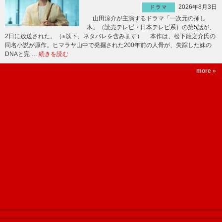
2026年8月3日
ドラマ
山田涼介が主演するドラマ「一次元の挿し
木」（読売テレビ・日本テレビ系）の第5話が、
2日に放送された。（※以下、ネタバレを含みます） 本作は、松下龍之介氏の
同名小説が原作。ヒマラヤ山中で発掘された200年前の人骨が、失踪した妹の
DNAと完 …
続きを読む
more »