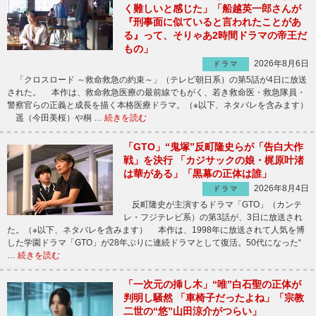
く難しいと感じた」「船越英一郎さんが
『刑事面に似ていると言われたことがあ
る』って、そりゃあ2時間ドラマの帝王だ
もの」
2026年8月6日
ドラマ
「クロスロード ～救命救急の約束～」（テレビ朝日系）の第5話が4日に放送
された。 本作は、救命救急医療の最前線でもがく、若き救命医・救急隊員・
警察官らの正義と成長を描く本格医療ドラマ。（※以下、ネタバレを含みます）
遥（今田美桜）や桐 …
続きを読む
「GTO」“鬼塚”反町隆史らが「告白大作
戦」を決行 「カジサックの娘・梶原叶渚
は華がある」「黒幕の正体は誰」
2026年8月4日
ドラマ
反町隆史が主演するドラマ「GTO」（カンテ
レ・フジテレビ系）の第3話が、3日に放送され
た。（※以下、ネタバレを含みます） 本作は、1998年に放送されて人気を博
した学園ドラマ「GTO」が28年ぶりに連続ドラマとして復活。50代になった“
…
続きを読む
「一次元の挿し木」“唯”白石聖の正体が
判明し騒然 「車椅子だったよね」「宗教
二世の“悠”山田涼介がつらい」