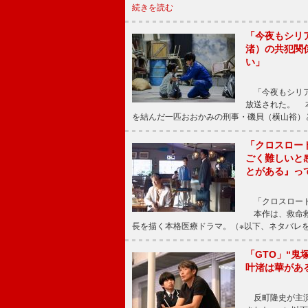
続きを読む
「今夜もシリ
渚）の共犯関
い」
「今夜もシリア
放送された。 
を結んだ一匹おおかみの刑事・磯貝（横山裕）
「クロスロー
ごく難しいと
とがある』っ
「クロスロード
本作は、救命救
長を描く本格医療ドラマ。（※以下、ネタバレ
「GTO」“
叶渚は華があ
反町隆史が主演