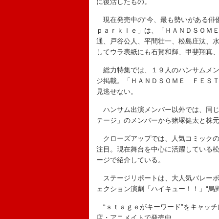
に復活したもの。
現在発売中の“今、最も勢いがある俳優
ｐａｒｋｌｅ」は、「ＨＡＮＤＳＯＭ
通、戸谷公人、平間壮一、松島庄汰、
してウラ表紙にも石賀和輝、甲斐翔真
総力特集では、１９人のハンサムメン
ジ掲載。「ＨＡＮＤＳＯＭＥ ＦＥＳ
見逃せない。
ハンサム出演メンバー以外では、同じ
テージ」のメンバーから猪塚健太と株
クローズアップでは、人気コミックの
注目。現在舞台を中心に活躍している
ージで紹介している。
ステージリポートは、大人気バレーボ
ェクション演劇「ハイキュー！！」“烏
“ｓｔａｇｅがキーワード”をキャッチ
店・アニメイトで発売中。