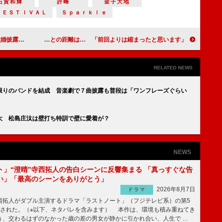
石賀和輝
許峰
金子大地
ＦＥＳＴＩＶＡＬ
Ｓｐａｒｋｌｅ
番私がきれい」
広瀬アリス、古川雄輝との距離は… 「前回よりは縮まったと思います」
RELATED NEWS
限りのバンドを結成 音楽劇で７曲披露も普段は「ワンフレーズぐらい
大 松島庄汰は壁打ち特訓で壁に愛着が？
NEWS
ト」“澄晴”寺西拓人の告白シーンに反響集まる 「真っすぐな告
い」「最高のシーンをありがとう」
2026年8月7日
ドラマ
拓人がダブル主演するドラマ「ラストノート」（フジテレビ系）の第5
送された。（※以下、ネタバレを含みます） 本作は、環境も積み重ねてき
う、交わるはずのなかった歳の差の男女が静かに引かれ合い、人生で …