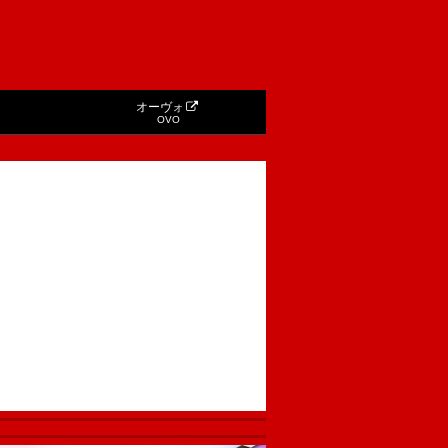
オーヴォ
OVO