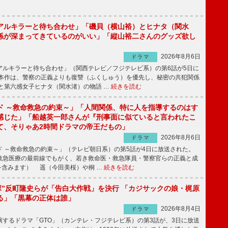
アルキラーと待ち合わせ」「磯貝（横山裕）とヒナタ（関水
係が深まってきているのがいい」「縦山裕二さんのグッズ欲し
2026年8月6日
ドラマ
ルキラーと待ち合わせ」（関西テレビ／フジテレビ系）の第6話が5日に
本作は、警察の正義よりも復讐（ふくしゅう）を優先し、秘密の共犯関係
と第六感女子ヒナタ（関水渚）の物語 …
続きを読む
ド ～救命救急の約束～」「人間関係、特に人を指導するのはす
感じた」「船越英一郎さんが『刑事面に似ていると言われたこ
て、そりゃあ2時間ドラマの帝王だもの」
2026年8月6日
ドラマ
 ～救命救急の約束～」（テレビ朝日系）の第5話が4日に放送された。
急医療の最前線でもがく、若き救命医・救急隊員・警察官らの正義と成
を含みます） 遥（今田美桜）や桐 …
続きを読む
鬼塚”反町隆史らが「告白大作戦」を決行 「カジサックの娘・梶原
る」「黒幕の正体は誰」
2026年8月4日
ドラマ
するドラマ「GTO」（カンテレ・フジテレビ系）の第3話が、3日に放送