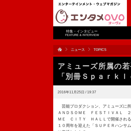
特集・インタビュー
FEATURE & INTERVIEW
ニュース
TOPICS
アミューズ所属の
「別冊Ｓｐａｒｋｌ
2016年11月25日 / 19:37
芸能プロダクション、アミューズに所
ＡＮＤＳＯＭＥ ＦＥＳＴＩＶＡＬ 
ＭＥ ＣＩＴＹ ＨＡＬＬで開催され
１０周年を迎えた「ＳＵＰＥＲハンサ