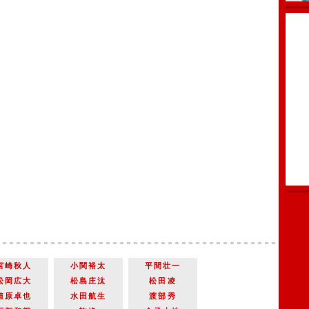
宮崎秋人
小関裕太
平間壮一
松岡広大
松島庄汰
松田凌
植原卓也
水田航生
渡部秀