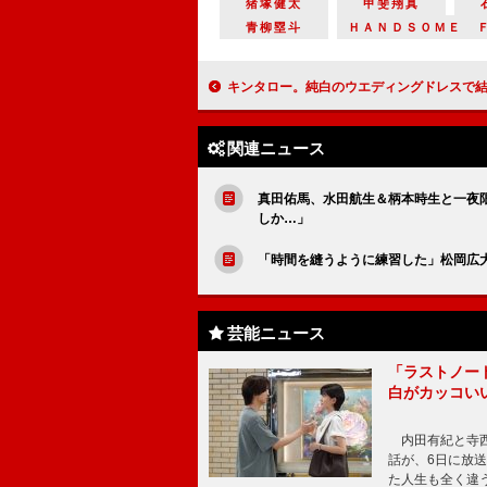
猪塚健太
甲斐翔真
青柳塁斗
ＨＡＮＤＳＯＭＥ 
キンタロー。純白のウエディングドレスで結婚披露宴 愛犬抱きしめ「今日は世界で一
関連ニュース
真田佑馬、水田航生＆柄本時生と一夜
しか…」
「時間を縫うように練習した」松岡広
芸能ニュース
「ラストノー
白がカッコい
内田有紀と寺西
話が、6日に放
た人生も全く違