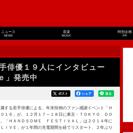
ニュース
音楽
特別企画
NEWS
MUSIC
PR
若手俳優１９人にインタビュー
ｅ」発売中
ポスト
シェア
送る
属する若手俳優による、年末恒例のファン感謝イベント「Ｈ
２０１６」が、１２月１７～１８日に東京・ＴＯＫＹＯ ＤＯ
る。「ＨＡＮＤＳＯＭＥ ＦＥＳＴＩＶＡＬ」は２０１４年に
ムＬＩＶＥ」が１年間の充電期間を経てリスタート、２年ぶり