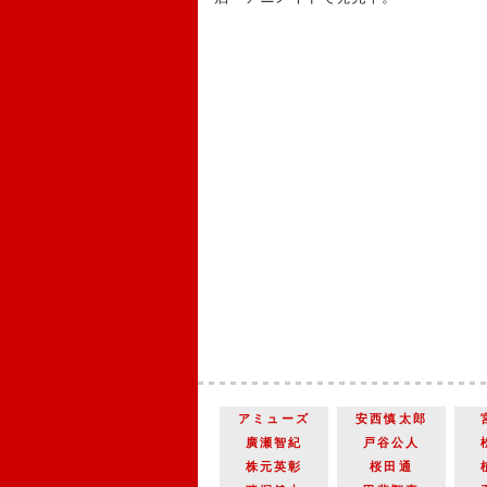
アミューズ
安西慎太郎
廣瀬智紀
戸谷公人
株元英彰
桜田通