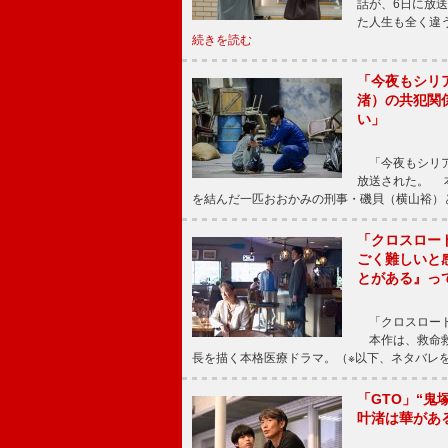
話が、6日に放
た人生も全く違
続きを読む
「今夜もシリ
渚）の共犯関
い」
「今夜もシリア
放送された。 
を結んだ一匹おおかみの刑事・磯貝（横山裕）
「クロスロー
ごく難しいと
とがある』っ
「クロスロード
本作は、救命救
長を描く本格医療ドラマ。（※以下、ネタバレ
「GTO」“
叶渚は華があ