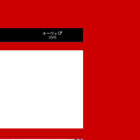
オーヴォ
OVO