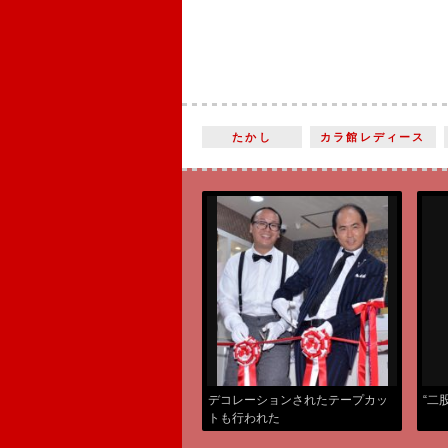
たかし
カラ館レディース
デコレーションされたテープカッ
“二
トも行われた