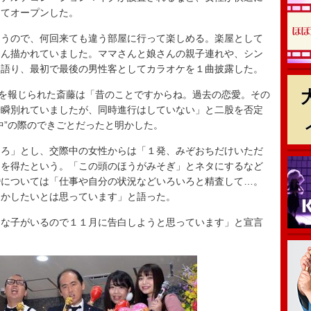
してオープンした。
うので、何回来ても違う部屋に行って楽しめる。楽屋として
さん描かれていました。ママさんと娘さんの親子連れや、シン
を語り、最初で最後の男性客としてカラオケを１曲披露した。
を報じられた斎藤は「昔のことですからね。過去の恋愛。その
一瞬別れていましたが、同時進行はしていない」と二股を否定
中”の際のできごとだったと明かした。
ろ」とし、交際中の女性からは「１発、みぞおちだけいただ
しを得たという。「この頭のほうがみそぎ」とネタにするなど
婚については「仕事や自分の状況などいろいろと精査して…。
とかしたいとは思っています」と語った。
な子がいるので１１月に告白しようと思っています」と宣言