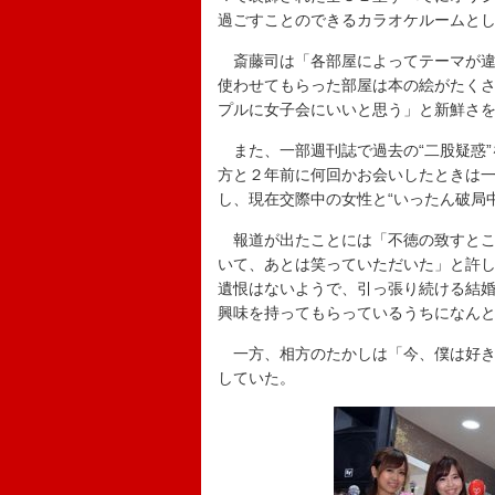
過ごすことのできるカラオケルームと
斎藤司は「各部屋によってテーマが違
使わせてもらった部屋は本の絵がたく
プルに女子会にいいと思う」と新鮮さ
また、一部週刊誌で過去の“二股疑惑”
方と２年前に何回かお会いしたときは
し、現在交際中の女性と“いったん破局
報道が出たことには「不徳の致すとこ
いて、あとは笑っていただいた」と許
遺恨はないようで、引っ張り続ける結
興味を持ってもらっているうちになん
一方、相方のたかしは「今、僕は好き
していた。