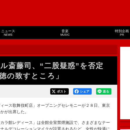
ニュース
音楽
特別企画
NEWS
MUSIC
PR
ル斎藤司、“二股疑惑”を否定
徳の致すところ」
ポスト
シェア
送る
ィース歌舞伎町店」オープニングセレモニーが２８日、東京
ほかが出席した。
カラ館レディース」は全館全室禁煙施設で、さまざまなテー
ジナルデコレーションマイクが設置されるなど、女性が快適に