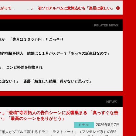
てしまいました」
高橋みなみ、ＡＫＢへの復活「今はない」 初ソロアルバムに意気込むも「楽屋は寂しい」
RELATED NEWS
生か 「先月は３００万円」とこっそり
婚約指輪を購入 結婚は１１月がＸデー？「あっちの誕生日なので」
」 コンビ格差を指摘され
に出ない！」 斎藤「精査した結果、得がないと思って」
NEWS
ト」“澄晴”寺西拓人の告白シーンに反響集まる 「真っすぐな告
い」「最高のシーンをありがとう」
2026年8月7日
ドラマ
拓人がダブル主演するドラマ「ラストノート」（フジテレビ系）の第5