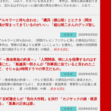
送された。（※以下、ネタバレを含みます） 本作は、環境も積み重ねてき
う、交わるはずのなかった歳の差の男女が静かに引かれ合い、人生で …
アルキラーと待ち合わせ」「磯貝（横山裕）とヒナタ（関水
係が深まってきているのがいい」「縦山裕二さんのグッズ欲し
2026年8月6日
ドラマ
ルキラーと待ち合わせ」（関西テレビ／フジテレビ系）の第6話が5日に
本作は、警察の正義よりも復讐（ふくしゅう）を優先し、秘密の共犯関係
と第六感女子ヒナタ（関水渚）の物語 …
続きを読む
ド ～救命救急の約束～」「人間関係、特に人を指導するのはす
感じた」「船越英一郎さんが『刑事面に似ていると言われたこ
て、そりゃあ2時間ドラマの帝王だもの」
2026年8月6日
ドラマ
 ～救命救急の約束～」（テレビ朝日系）の第5話が4日に放送された。
急医療の最前線でもがく、若き救命医・救急隊員・警察官らの正義と成
を含みます） 遥（今田美桜）や桐 …
続きを読む
鬼塚”反町隆史らが「告白大作戦」を決行 「カジサックの娘・梶原
る」「黒幕の正体は誰」
2026年8月4日
ドラマ