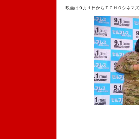
映画は９月１日からＴＯＨＯシネマズ