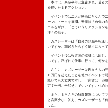
本作は、余命半年と宣告され、若者の
を描いたＳＦアクション。
イベントでは二人が映画にちなんで二
ーマにトークを展開。安藤は「自分の
コルを挙げ、「どういうリアクション
津々の様子。
カズレーザーは「自分の頭脳を転送し
いですか。朝起きたらすぐ風呂に入っ
イベント後は報道陣の取材にも応じ、
いです。呼ばれて仕事に行って、何か
さらに、カズレーザーは現在６人の芸
０万円を超えたことを他のイベントで
騒いでも大丈夫ですし、（家賃は）部
万７千円。全然そこでいいです。住め
また、ＳＭＡＰの解散報道についてマ
と言葉少なに答え、カズレーザーも「
った。