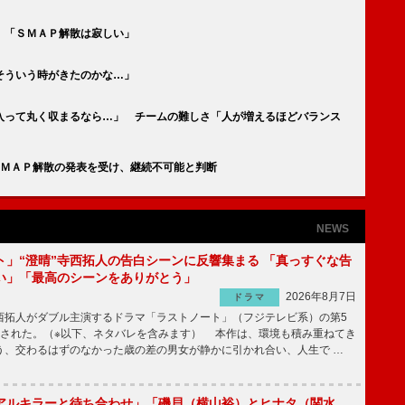
 「ＳＭＡＰ解散は寂しい」
そういう時がきたのかな…」
入って丸く収まるなら…」 チームの難しさ「人が増えるほどバランス
ＳＭＡＰ解散の発表を受け、継続不可能と判断
NEWS
ト」“澄晴”寺西拓人の告白シーンに反響集まる 「真っすぐな告
い」「最高のシーンをありがとう」
2026年8月7日
ドラマ
拓人がダブル主演するドラマ「ラストノート」（フジテレビ系）の第5
送された。（※以下、ネタバレを含みます） 本作は、環境も積み重ねてき
う、交わるはずのなかった歳の差の男女が静かに引かれ合い、人生で …
アルキラーと待ち合わせ」「磯貝（横山裕）とヒナタ（関水