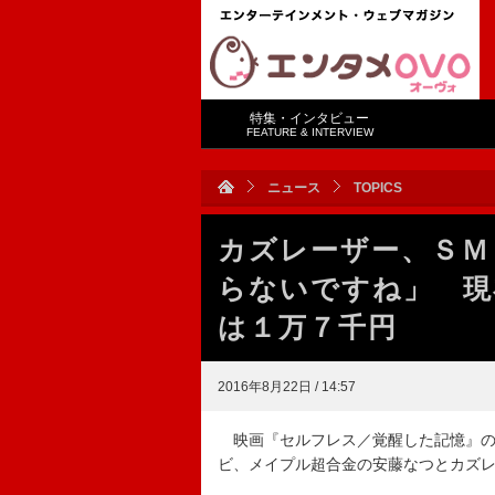
特集・インタビュー
FEATURE & INTERVIEW
ニュース
TOPICS
カズレーザー、ＳＭ
らないですね」 現
は１万７千円
2016年8月22日 / 14:57
映画『セルフレス／覚醒した記憶』の
ビ、メイプル超合金の安藤なつとカズ