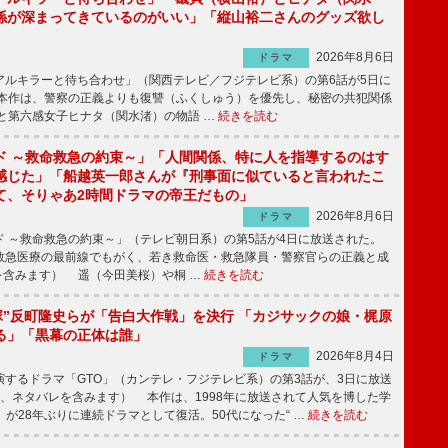
係が深まってきているのがいい」「縦山裕二さんのグッズ欲し
2026年8月6日
ドラマ
ルキラーと待ち合わせ」（関西テレビ／フジテレビ系）の第6話が5日に
本作は、警察の正義よりも復讐（ふくしゅう）を優先し、秘密の共犯関係
と第六感女子ヒナタ（関水渚）の物語 …
続きを読む
ド ～救命救急の約束～」「人間関係、特に人を指導するのはす
感じた」「船越英一郎さんが『刑事面に似ていると言われたこ
て、そりゃあ2時間ドラマの帝王だもの」
2026年8月6日
ドラマ
 ～救命救急の約束～」（テレビ朝日系）の第5話が4日に放送された。
急医療の最前線でもがく、若き救命医・救急隊員・警察官らの正義と成
を含みます） 遥（今田美桜）や桐 …
続きを読む
鬼塚”反町隆史らが「告白大作戦」を決行 「カジサックの娘・梶原
る」「黒幕の正体は誰」
2026年8月4日
ドラマ
するドラマ「GTO」（カンテレ・フジテレビ系）の第3話が、3日に放送
下、ネタバレを含みます） 本作は、1998年に放送されて人気を博した学
」が28年ぶりに連続ドラマとして復活。50代になった“ …
続きを読む