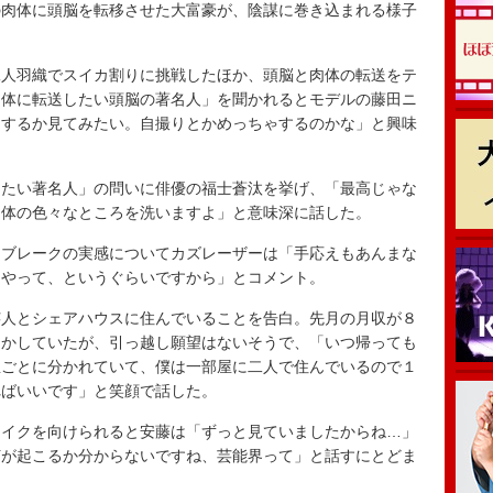
肉体に頭脳を転移させた大富豪が、陰謀に巻き込まれる様子
人羽織でスイカ割りに挑戦したほか、頭脳と肉体の転送をテ
肉体に転送したい頭脳の著名人」を聞かれるとモデルの藤田ニ
をするか見てみたい。自撮りとかめっちゃするのかな」と興味
たい著名人」の問いに俳優の福士蒼汰を挙げ、「最高じゃな
て体の色々なところを洗いますよ」と意味深に話した。
ブレークの実感についてカズレーザーは「手応えもあんまな
をやって、というぐらいですから」とコメント。
人とシェアハウスに住んでいることを告白。先月の月収が８
明かしていたが、引っ越し願望はないそうで、「いつ帰っても
屋ごとに分かれていて、僕は一部屋に二人で住んでいるので１
ればいいです」と笑顔で話した。
イクを向けられると安藤は「ずっと見ていましたからね…」
何が起こるか分からないですね、芸能界って」と話すにとどま