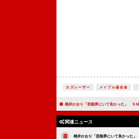
カズレーザー
メイプル超合金
桃井かおり「芸能界にいて良かった」 ＳＭＡＰ解散報道については「それは全然答
関連ニュース
桃井かおり「芸能界にいて良かった」