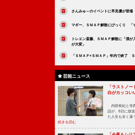
さんみゅ～のイベントに早見優が登場
マギー、ＳＭＡＰ解散にびっくり 「
トレエン斎藤、ＳＭＡＰ解散に「僕が
が大変」
「ＳＭＡＰ×ＳＭＡＰ」年内で終了 
芸能ニュース
「ラストノー
白がカッコい
内田有紀と寺西
話が、6日に放
た人生も全く違
続きを読む
「今夜もシリ