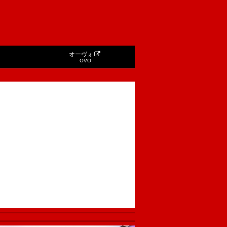
オーヴォ
OVO