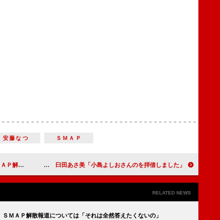
安藤なつ
ＳＭＡＰ
えたくないの」
安藤サクラ「めいっ子との関係が変わった」 臼田あさ美「小島よしおさんのを拝借しました」
RELATED NEWS
 ＳＭＡＰ解散報道については「それは全然答えたくないの」