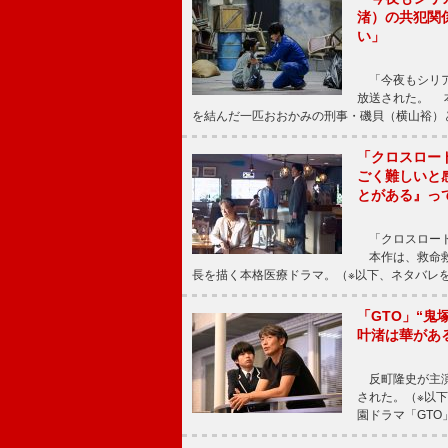
渚）の共犯関
い」
「今夜もシリア
放送された。 
を結んだ一匹おおかみの刑事・磯貝（横山裕）
「クロスロー
ごく難しいと
とがある』っ
「クロスロード
本作は、救命救
長を描く本格医療ドラマ。（※以下、ネタバレ
「GTO」“
叶渚は華があ
反町隆史が主演
された。（※以
園ドラマ「GTO