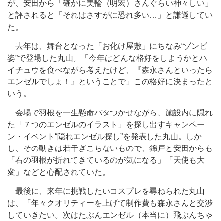
が、安田から「確かに美輪（明宏）さんぐらい神々しい」
と評されると「それはさすがに恐れ多い…」と謙遜してい
た。
去年は、舞台となった「お化け屋敷」にちなみ“ゾンビ
姿”で登場した丸山。「今年はどんな格好をしようかとハ
イチュウを食べながら考えたけど、『森永さんといったら
エンゼルでしょ！』ということで」この格好に決まったと
いう。
会場で羽根を一生懸命バタつかせながら、施設内に隠れ
た「７つのエンゼルのイラスト」を探し出すキャンペー
ン・イベント“隠れエンゼル探し”を発表した丸山。しか
し、その動きは若干ぎこちないもので、錦戸と安田からも
「右の羽根が折れてきているのが気になる」「天使も大
変」などと心配されていた。
最後に、来年に挑戦したいコスプレを尋ねられた丸山
は、「年々クオリティーを上げて制作費も森永さんと交渉
していきたい。次はたぶんエンゼル（本当に）飛ぶんちゃ