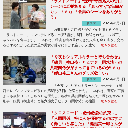
「ラストノート」“澄晴”寺西拓人の告白
シーンに反響集まる 「真っすぐな告白が
カッコいい」「最高のシーンをありがと
う」
2026年8月7日
ドラマ
内田有紀と寺西拓人がダブル主演するドラマ
「ラストノート」（フジテレビ系）の第5話が、6日に放送された。（※以下、
ネタバレを含みます） 本作は、環境も積み重ねてきた人生も全く違う、交わ
るはずのなかった歳の差の男女が静かに引かれ合い、人生で …
続きを読む
「今夜もシリアルキラーと待ち合わせ」
「磯貝（横山裕）とヒナタ（関水渚）の
共犯関係が深まってきているのがいい」
「縦山裕二さんのグッズ欲しい」
2026年8月6日
ドラマ
「今夜もシリアルキラーと待ち合わせ」（関
西テレビ／フジテレビ系）の第6話が5日に放送された。 本作は、警察の正義
よりも復讐（ふくしゅう）を優先し、秘密の共犯関係を結んだ一匹おおかみの
刑事・磯貝（横山裕）と第六感女子ヒナタ（関水渚）の物語 …
続きを読む
「クロスロード ～救命救急の約束～」
「人間関係、特に人を指導するのはすご
く難しいと感じた」「船越英一郎さんが