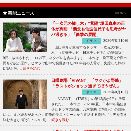
芸能ニュース
NEWS
「一次元の挿し木」“紫陽”堀田真由の正
体が判明 「義父も仙波佳代子も思考がヤ
バ過ぎる」「衝撃の展開」
2026年8月10日
ドラマ
山田涼介が主演するドラマ「一次元の挿し
木」（読売テレビ・日本テレビ系）の第6話が、
9日に放送された。（※以下、ネタバレを含みます） 本作は、松下龍之介氏の
同名小説が原作。ヒマラヤ山中で発掘された200年前の人骨が、失踪した妹の
DNAと完 …
続きを読む
日曜劇場「VIVANT」「マジかよ野崎」
「ラストがショック過ぎてぼうぜん」
2026年8月10日
ドラマ
「VIVANT」（TBS系）の第13話が9日に放送
された。 本作は、2023年夏、日本中を熱狂さ
せたドラマの続編。乃木憂助（堺雅人）の冒険
には、まだ続きがあった。前作のラストシーンから直結する物語。“世界を巻き
込む大きな渦”が、ついに別 …
続きを読む