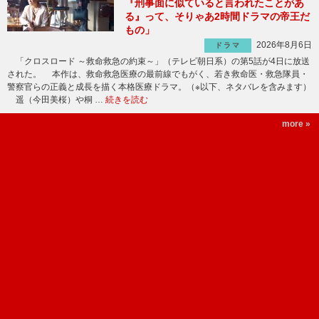
『刑事面に似ていると言われたことがあ
る』って、そりゃあ2時間ドラマの帝王だ
もの」
2026年8月6日
ドラマ
「クロスロード ～救命救急の約束～」（テレビ朝日系）の第5話が4日に放送
された。 本作は、救命救急医療の最前線でもがく、若き救命医・救急隊員・
警察官らの正義と成長を描く本格医療ドラマ。（※以下、ネタバレを含みます）
遥（今田美桜）や桐 …
続きを読む
more »