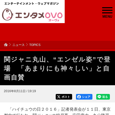
MENU
ニュース
TOPICS
関ジャニ丸山、“エンゼル姿”で登
場 「あまりにも神々しい」と自
画自賛
2016年8月11日 / 19:19
ポスト
シェア
送る
「ハイチュウの日２０１６」記者発表会が１１日、東京