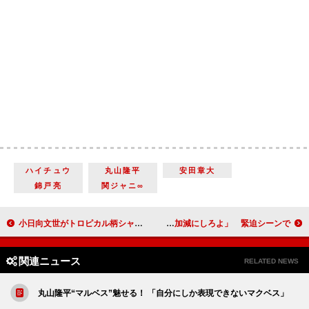
ハイチュウ
丸山隆平
安田章大
錦戸亮
関ジャニ∞
小日向文世がトロピカル柄シャツで真夏のサンタに 渥美清さん以来、いすゞ「エルフ」ＣＭに出演
松田翔太、浜野謙太に「いい加減にしろよ」 緊迫シーンで○○○
関連ニュース
RELATED NEWS
丸山隆平“マルベス”魅せる！ 「自分にしか表現できないマクベス」