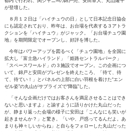
都内で行われ、関ジャニ∞の錦戸亮、安田章大、丸山隆平
が登壇した。
８月１２日は「ハイチュウの日」として日本記念日協会
にも認定されており、昨年は、お台場を代表する３アトラ
クションを「ハイチュウ」がジャック。「お台場チュウ園
地」を期間限定でオープンし、好評を博した。
今年はパワーアップを図るべく「チュウ園地」を全国に
拡大し「富士急ハイランド」「姫路セントラルパーク」
「スペースワールド」の３施設でオープン。この企画につ
いて、錦戸と安田がプレゼンを終えたころ、「待て、待
て、待てい！」とパネルの上部に白い羽根を着けた“エン
ゼル姿”の丸山がサプライズで“降臨”した。
「そんな企画だけではお客さんを満足させることはでき
ないと思いますよ」と諭すように語りかけた丸山だった
が、静まり返った会場の様子に安田は「こんなにも笑いが
起きませんか？」と驚き。「いや、戸惑ってるんだよ。あ
まりも神々しいからね」と自らをフォローした丸山だった