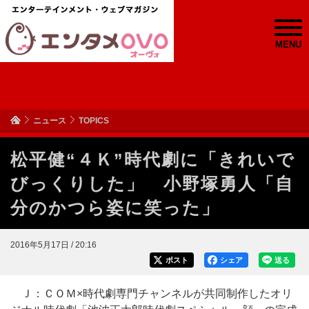
MENU
ニュース
TOPICS
松平健“４Ｋ”時代劇に「きれいで
びっくりした」 小野塚勇人「自
分のかつら姿に笑った」
2016年5月17日 / 20:16
ポスト
シェア
送る
Ｊ：ＣＯＭ×時代劇専門チャンネルが共同制作したオリ