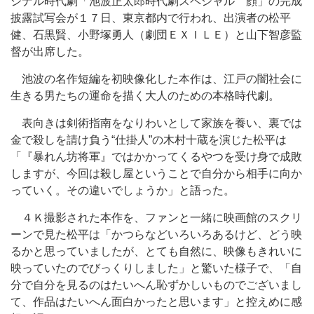
ジナル時代劇「池波正太郎時代劇スペシャル 顔」の完成
披露試写会が１７日、東京都内で行われ、出演者の松平
健、石黒賢、小野塚勇人（劇団ＥＸＩＬＥ）と山下智彦監
督が出席した。
池波の名作短編を初映像化した本作は、江戸の闇社会に
生きる男たちの運命を描く大人のための本格時代劇。
表向きは剣術指南をなりわいとして家族を養い、裏では
金で殺しを請け負う“仕掛人”の木村十蔵を演じた松平は
「『暴れん坊将軍』ではかかってくるやつを受け身で成敗
しますが、今回は殺し屋ということで自分から相手に向か
っていく。その違いでしょうか」と語った。
４Ｋ撮影された本作を、ファンと一緒に映画館のスクリ
ーンで見た松平は「かつらなどいろいろあるけど、どう映
るかと思っていましたが、とても自然に、映像もきれいに
映っていたのでびっくりしました」と驚いた様子で、「自
分で自分を見るのはたいへん恥ずかしいものでございまし
て、作品はたいへん面白かったと思います」と控えめに感