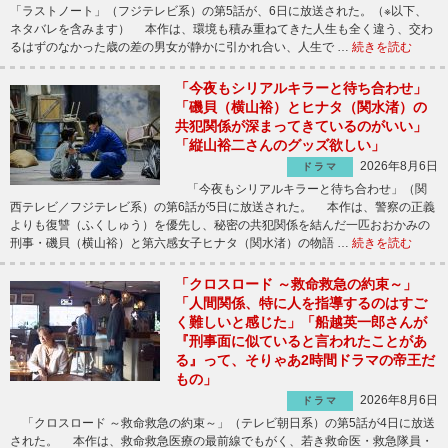
「ラストノート」（フジテレビ系）の第5話が、6日に放送された。（※以下、
ネタバレを含みます） 本作は、環境も積み重ねてきた人生も全く違う、交わ
るはずのなかった歳の差の男女が静かに引かれ合い、人生で …
続きを読む
「今夜もシリアルキラーと待ち合わせ」
「磯貝（横山裕）とヒナタ（関水渚）の
共犯関係が深まってきているのがいい」
「縦山裕二さんのグッズ欲しい」
2026年8月6日
ドラマ
「今夜もシリアルキラーと待ち合わせ」（関
西テレビ／フジテレビ系）の第6話が5日に放送された。 本作は、警察の正義
よりも復讐（ふくしゅう）を優先し、秘密の共犯関係を結んだ一匹おおかみの
刑事・磯貝（横山裕）と第六感女子ヒナタ（関水渚）の物語 …
続きを読む
「クロスロード ～救命救急の約束～」
「人間関係、特に人を指導するのはすご
く難しいと感じた」「船越英一郎さんが
『刑事面に似ていると言われたことがあ
る』って、そりゃあ2時間ドラマの帝王だ
もの」
2026年8月6日
ドラマ
「クロスロード ～救命救急の約束～」（テレビ朝日系）の第5話が4日に放送
された。 本作は、救命救急医療の最前線でもがく、若き救命医・救急隊員・