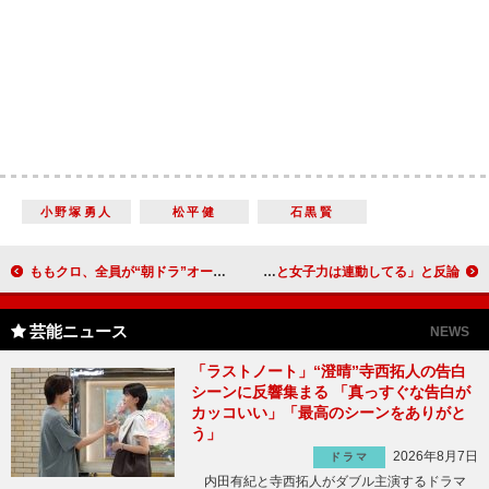
小野塚勇人
松平健
石黒賢
ももクロ、全員が“朝ドラ”オーディションを受験 百田夏菜子、ヒロイン役は不合格も「拾っていただいた」
山崎賢人「やっぱり女子力は高いほうが…」に 二階堂ふみ「気持ちと女子力は連動してる」と反論
芸能ニュース
NEWS
「ラストノート」“澄晴”寺西拓人の告白
シーンに反響集まる 「真っすぐな告白が
カッコいい」「最高のシーンをありがと
う」
2026年8月7日
ドラマ
内田有紀と寺西拓人がダブル主演するドラマ