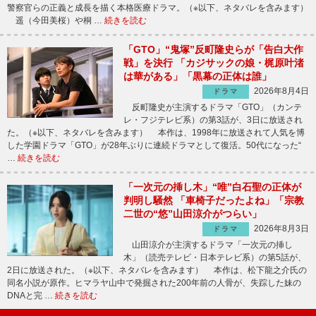
警察官らの正義と成長を描く本格医療ドラマ。（※以下、ネタバレを含みます）
遥（今田美桜）や桐 …
続きを読む
「GTO」“鬼塚”反町隆史らが「告白大作
戦」を決行 「カジサックの娘・梶原叶渚
は華がある」「黒幕の正体は誰」
2026年8月4日
ドラマ
反町隆史が主演するドラマ「GTO」（カンテ
レ・フジテレビ系）の第3話が、3日に放送され
た。（※以下、ネタバレを含みます） 本作は、1998年に放送されて人気を博
した学園ドラマ「GTO」が28年ぶりに連続ドラマとして復活。50代になった“
…
続きを読む
「一次元の挿し木」“唯”白石聖の正体が
判明し騒然 「車椅子だったよね」「宗教
二世の“悠”山田涼介がつらい」
2026年8月3日
ドラマ
山田涼介が主演するドラマ「一次元の挿し
木」（読売テレビ・日本テレビ系）の第5話が、
2日に放送された。（※以下、ネタバレを含みます） 本作は、松下龍之介氏の
同名小説が原作。ヒマラヤ山中で発掘された200年前の人骨が、失踪した妹の
DNAと完 …
続きを読む