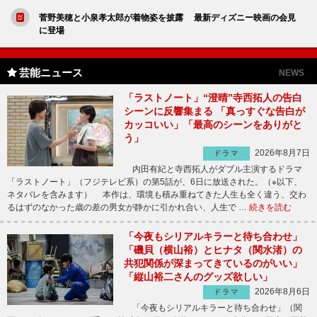
菅野美穂と小泉孝太郎が着物姿を披露 最新ディズニー映画の会見
に登場
芸能ニュース
NEWS
「ラストノート」“澄晴”寺西拓人の告白
シーンに反響集まる 「真っすぐな告白が
カッコいい」「最高のシーンをありがと
う」
2026年8月7日
ドラマ
内田有紀と寺西拓人がダブル主演するドラマ
「ラストノート」（フジテレビ系）の第5話が、6日に放送された。（※以下、
ネタバレを含みます） 本作は、環境も積み重ねてきた人生も全く違う、交わ
るはずのなかった歳の差の男女が静かに引かれ合い、人生で …
続きを読む
「今夜もシリアルキラーと待ち合わせ」
「磯貝（横山裕）とヒナタ（関水渚）の
共犯関係が深まってきているのがいい」
「縦山裕二さんのグッズ欲しい」
2026年8月6日
ドラマ
「今夜もシリアルキラーと待ち合わせ」（関