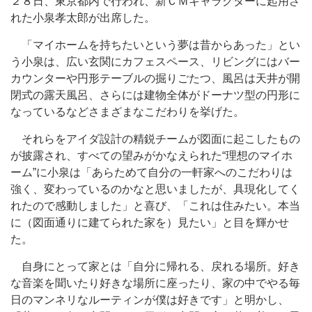
２８日、東京都内で行われ、新ＣＭキャラクターに起用さ
れた小泉孝太郎が出席した。
「マイホームを持ちたいという夢は昔からあった」とい
う小泉は、広い玄関にカフェスペース、リビングにはバー
カウンターや円形テーブルの掘りごたつ、風呂は天井が開
閉式の露天風呂、さらには建物全体がドーナツ型の円形に
なっているなどさまざまなこだわりを挙げた。
それらをアイダ設計の精鋭チームが図面に起こしたもの
が披露され、すべての望みがかなえられた“理想のマイホ
ーム”に小泉は「あらためて自分の一軒家へのこだわりは
強く、変わっているのかなと思いましたが、具現化してく
れたので感動しました」と喜び、「これは住みたい。本当
に（図面通りに建てられた家を）見たい」と目を輝かせ
た。
自身にとって家とは「自分に帰れる、戻れる場所。好き
な音楽を聞いたり好きな場所に座ったり、家の中でやる毎
日のマンネリなルーティンが僕は好きです」と明かし、