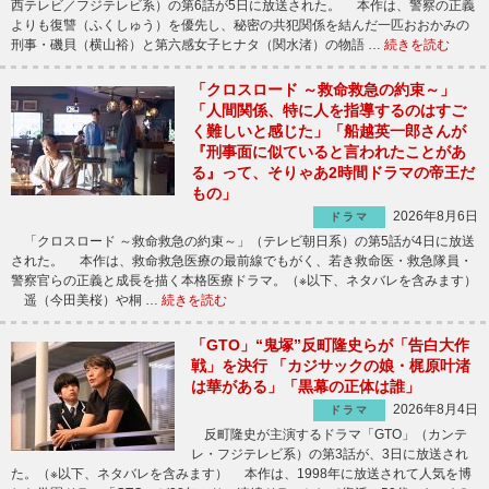
西テレビ／フジテレビ系）の第6話が5日に放送された。 本作は、警察の正義
よりも復讐（ふくしゅう）を優先し、秘密の共犯関係を結んだ一匹おおかみの
刑事・磯貝（横山裕）と第六感女子ヒナタ（関水渚）の物語 …
続きを読む
「クロスロード ～救命救急の約束～」
「人間関係、特に人を指導するのはすご
く難しいと感じた」「船越英一郎さんが
『刑事面に似ていると言われたことがあ
る』って、そりゃあ2時間ドラマの帝王だ
もの」
2026年8月6日
ドラマ
「クロスロード ～救命救急の約束～」（テレビ朝日系）の第5話が4日に放送
された。 本作は、救命救急医療の最前線でもがく、若き救命医・救急隊員・
警察官らの正義と成長を描く本格医療ドラマ。（※以下、ネタバレを含みます）
遥（今田美桜）や桐 …
続きを読む
「GTO」“鬼塚”反町隆史らが「告白大作
戦」を決行 「カジサックの娘・梶原叶渚
は華がある」「黒幕の正体は誰」
2026年8月4日
ドラマ
反町隆史が主演するドラマ「GTO」（カンテ
レ・フジテレビ系）の第3話が、3日に放送され
た。（※以下、ネタバレを含みます） 本作は、1998年に放送されて人気を博