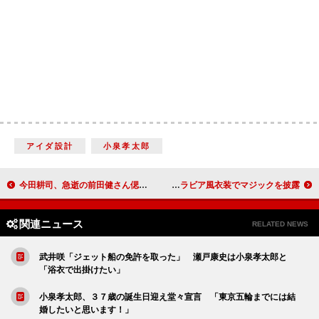
アイダ設計
小泉孝太郎
今田耕司、急逝の前田健さん偲ぶ 「亡くなった感じがしない」
二宮和也、ハリセンボン近藤とＣＭ初共演 アラビア風衣装でマジックを披露！
関連ニュース
RELATED NEWS
武井咲「ジェット船の免許を取った」 瀬戸康史は小泉孝太郎と
「浴衣で出掛けたい」
小泉孝太郎、３７歳の誕生日迎え堂々宣言 「東京五輪までには結
婚したいと思います！」