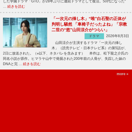
した学園ドラマ「GTO」が28年ぶりに連続ドラマとして復活。50代になった“
…
続きを読む
「一次元の挿し木」“唯”白石聖の正体が
判明し騒然 「車椅子だったよね」「宗教
二世の“悠”山田涼介がつらい」
2026年8月3日
ドラマ
山田涼介が主演するドラマ「一次元の挿し
木」（読売テレビ・日本テレビ系）の第5話が、
2日に放送された。（※以下、ネタバレを含みます） 本作は、松下龍之介氏の
同名小説が原作。ヒマラヤ山中で発掘された200年前の人骨が、失踪した妹の
DNAと完 …
続きを読む
more »