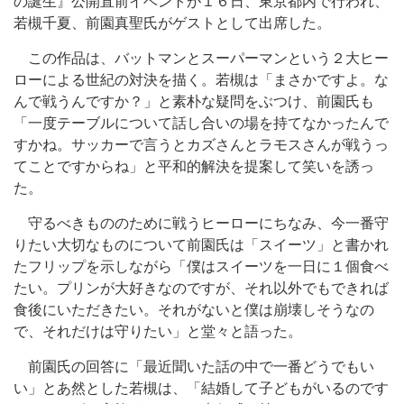
の誕生』公開直前イベントが１６日、東京都内で行われ、
若槻千夏、前園真聖氏がゲストとして出席した。
この作品は、バットマンとスーパーマンという２大ヒー
ローによる世紀の対決を描く。若槻は「まさかですよ。な
んで戦うんですか？」と素朴な疑問をぶつけ、前園氏も
「一度テーブルについて話し合いの場を持てなかったんで
すかね。サッカーで言うとカズさんとラモスさんが戦うっ
てことですからね」と平和的解決を提案して笑いを誘っ
た。
守るべきもののために戦うヒーローにちなみ、今一番守
りたい大切なものについて前園氏は「スイーツ」と書かれ
たフリップを示しながら「僕はスイーツを一日に１個食べ
たい。プリンが大好きなのですが、それ以外でもできれば
食後にいただきたい。それがないと僕は崩壊しそうなの
で、それだけは守りたい」と堂々と語った。
前園氏の回答に「最近聞いた話の中で一番どうでもい
い」とあ然とした若槻は、「結婚して子どもがいるのです