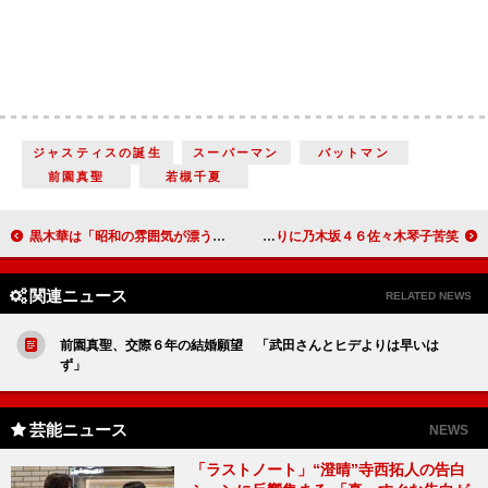
ジャスティスの誕生
スーパーマン
バットマン
前園真聖
若槻千夏
黒木華は「昭和の雰囲気が漂う女優さん」！？ 岩井監督「この子しかいない」
生駒里奈「アニメイトは世界一好きな場所」 先輩のオタクぶりに乃木坂４６佐々木琴子苦笑
関連ニュース
RELATED NEWS
前園真聖、交際６年の結婚願望 「武田さんとヒデよりは早いは
ず」
芸能ニュース
NEWS
「ラストノート」“澄晴”寺西拓人の告白