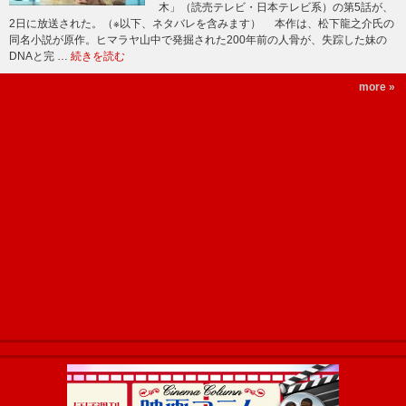
木」（読売テレビ・日本テレビ系）の第5話が、
2日に放送された。（※以下、ネタバレを含みます） 本作は、松下龍之介氏の
同名小説が原作。ヒマラヤ山中で発掘された200年前の人骨が、失踪した妹の
DNAと完 …
続きを読む
more »