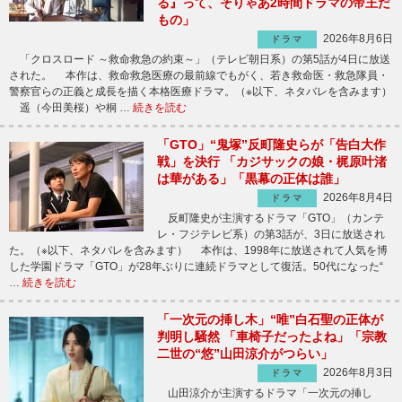
る』って、そりゃあ2時間ドラマの帝王だ
もの」
2026年8月6日
ドラマ
「クロスロード ～救命救急の約束～」（テレビ朝日系）の第5話が4日に放送
された。 本作は、救命救急医療の最前線でもがく、若き救命医・救急隊員・
警察官らの正義と成長を描く本格医療ドラマ。（※以下、ネタバレを含みます）
遥（今田美桜）や桐 …
続きを読む
「GTO」“鬼塚”反町隆史らが「告白大作
戦」を決行 「カジサックの娘・梶原叶渚
は華がある」「黒幕の正体は誰」
2026年8月4日
ドラマ
反町隆史が主演するドラマ「GTO」（カンテ
レ・フジテレビ系）の第3話が、3日に放送され
た。（※以下、ネタバレを含みます） 本作は、1998年に放送されて人気を博
した学園ドラマ「GTO」が28年ぶりに連続ドラマとして復活。50代になった“
…
続きを読む
「一次元の挿し木」“唯”白石聖の正体が
判明し騒然 「車椅子だったよね」「宗教
二世の“悠”山田涼介がつらい」
2026年8月3日
ドラマ
山田涼介が主演するドラマ「一次元の挿し