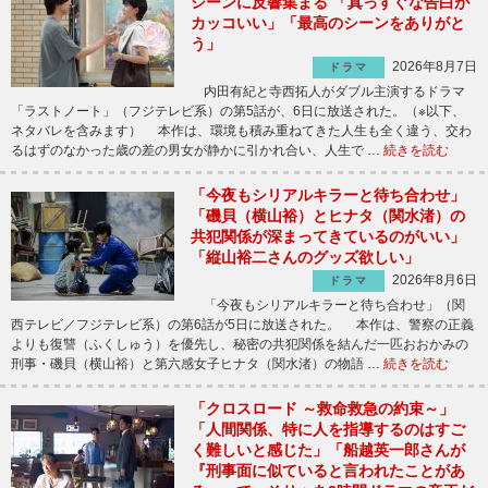
シーンに反響集まる 「真っすぐな告白が
カッコいい」「最高のシーンをありがと
う」
2026年8月7日
ドラマ
内田有紀と寺西拓人がダブル主演するドラマ
「ラストノート」（フジテレビ系）の第5話が、6日に放送された。（※以下、
ネタバレを含みます） 本作は、環境も積み重ねてきた人生も全く違う、交わ
るはずのなかった歳の差の男女が静かに引かれ合い、人生で …
続きを読む
「今夜もシリアルキラーと待ち合わせ」
「磯貝（横山裕）とヒナタ（関水渚）の
共犯関係が深まってきているのがいい」
「縦山裕二さんのグッズ欲しい」
2026年8月6日
ドラマ
「今夜もシリアルキラーと待ち合わせ」（関
西テレビ／フジテレビ系）の第6話が5日に放送された。 本作は、警察の正義
よりも復讐（ふくしゅう）を優先し、秘密の共犯関係を結んだ一匹おおかみの
刑事・磯貝（横山裕）と第六感女子ヒナタ（関水渚）の物語 …
続きを読む
「クロスロード ～救命救急の約束～」
「人間関係、特に人を指導するのはすご
く難しいと感じた」「船越英一郎さんが
『刑事面に似ていると言われたことがあ