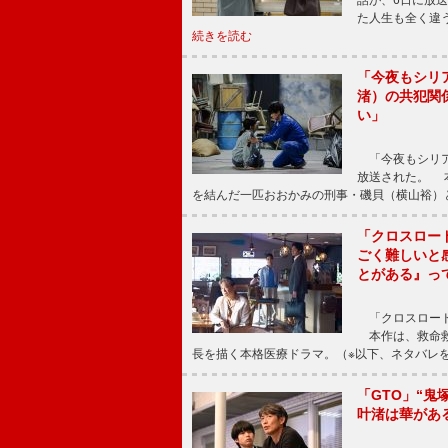
話が、6日に放
た人生も全く違
続きを読む
「今夜もシリ
渚）の共犯関
い」
「今夜もシリア
放送された。 
を結んだ一匹おおかみの刑事・磯貝（横山裕）
「クロスロー
ごく難しいと
とがある』っ
「クロスロード
本作は、救命救
長を描く本格医療ドラマ。（※以下、ネタバレ
「GTO」“
叶渚は華があ