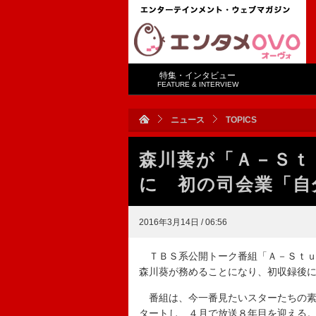
特集・インタビュー
FEATURE & INTERVIEW
ニュース
TOPICS
森川葵が「Ａ－Ｓｔ
に 初の司会業「自
2016年3月14日 / 06:56
ＴＢＳ系公開トーク番組「Ａ－Ｓｔｕ
森川葵が務めることになり、初収録後
番組は、今一番見たいスターたちの素
タートし、４月で放送８年目を迎える