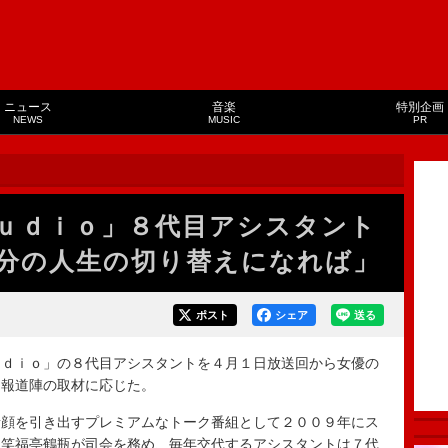
ニュース
音楽
特別企画
NEWS
MUSIC
PR
ｕｄｉｏ」８代目アシスタント
分の人生の切り替えになれば」
ポスト
シェア
送る
ｄｉｏ」の８代目アシスタントを４月１日放送回から女優の
に報道陣の取材に応じた。
顔を引き出すプレミアムなトーク番組として２００９年にス
。笑福亭鶴瓶が司会を務め、毎年交代するアシスタントは７代