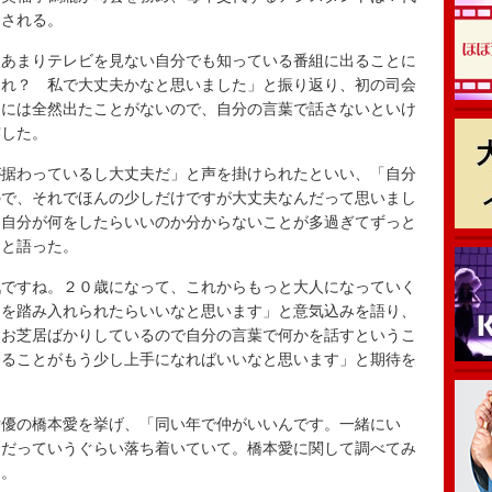
チされる。
あまりテレビを見ない自分でも知っている番組に出ることに
あれ？ 私で大丈夫かなと思いました」と振り返り、初の司会
ーには全然出たことがないので、自分の言葉で話さないといけ
露した。
据わっているし大丈夫だ」と声を掛けられたといい、「自分
ので、それでほんの少しだけですが大丈夫なんだって思いまし
、自分が何をしたらいいのか分からないことが多過ぎてずっと
」と語った。
ですね。２０歳になって、これからもっと大人になっていく
足を踏み入れられたらいいなと思います」と意気込みを語り、
「お芝居ばかりしているので自分の言葉で何かを話すというこ
えることがもう少し上手になればいいなと思います」と期待を
優の橋本愛を挙げ、「同い年で仲がいいんです。一緒にい
んだっていうぐらい落ち着いていて。橋本愛に関して調べてみ
た。