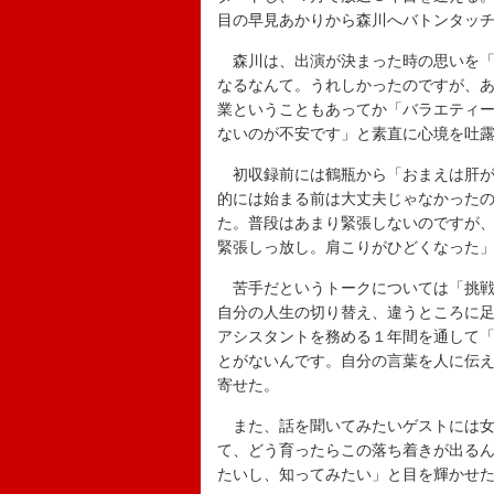
目の早見あかりから森川へバトンタッ
森川は、出演が決まった時の思いを「
なるなんて。うれしかったのですが、
業ということもあってか「バラエティ
ないのが不安です」と素直に心境を吐
初収録前には鶴瓶から「おまえは肝が
的には始まる前は大丈夫じゃなかった
た。普段はあまり緊張しないのですが
緊張しっ放し。肩こりがひどくなった
苦手だというトークについては「挑戦
自分の人生の切り替え、違うところに
アシスタントを務める１年間を通して
とがないんです。自分の言葉を人に伝
寄せた。
また、話を聞いてみたいゲストには女
て、どう育ったらこの落ち着きが出る
たいし、知ってみたい」と目を輝かせ