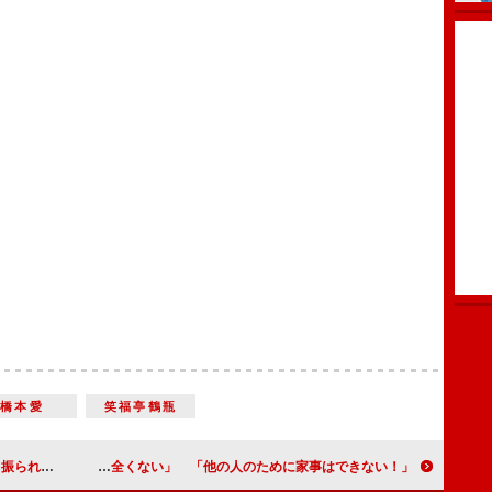
橋本愛
笑福亭鶴瓶
ていたのに…」
広瀬アリス「結婚願望は全くない」 「他の人のために家事はできない！」