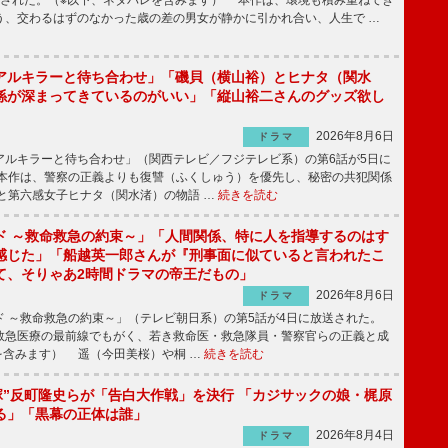
送された。（※以下、ネタバレを含みます） 本作は、環境も積み重ねてき
う、交わるはずのなかった歳の差の男女が静かに引かれ合い、人生で …
アルキラーと待ち合わせ」「磯貝（横山裕）とヒナタ（関水
係が深まってきているのがいい」「縦山裕二さんのグッズ欲し
2026年8月6日
ドラマ
ルキラーと待ち合わせ」（関西テレビ／フジテレビ系）の第6話が5日に
本作は、警察の正義よりも復讐（ふくしゅう）を優先し、秘密の共犯関係
と第六感女子ヒナタ（関水渚）の物語 …
続きを読む
ド ～救命救急の約束～」「人間関係、特に人を指導するのはす
感じた」「船越英一郎さんが『刑事面に似ていると言われたこ
て、そりゃあ2時間ドラマの帝王だもの」
2026年8月6日
ドラマ
 ～救命救急の約束～」（テレビ朝日系）の第5話が4日に放送された。
急医療の最前線でもがく、若き救命医・救急隊員・警察官らの正義と成
を含みます） 遥（今田美桜）や桐 …
続きを読む
鬼塚”反町隆史らが「告白大作戦」を決行 「カジサックの娘・梶原
る」「黒幕の正体は誰」
2026年8月4日
ドラマ