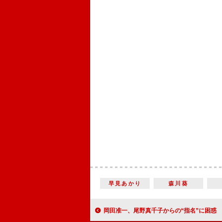
早見あかり
森川葵
岡田准一、尾野真千子からの“指名”に困惑 振られた阿部寛は「あんなに愛し合っ