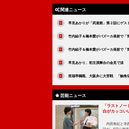
関連ニュース
早見あかりが「武道館」第２話にゲス
竹内結子＆橋本愛がバズーカ発射で「
竹内結子＆橋本愛がバズーカ発射で「
早見あかり、初主演舞台の会見で涙 
笑福亭鶴瓶、大阪弁に大苦戦 「触角
芸能ニュース
「ラストノー
白がカッコい
内田有紀と寺西