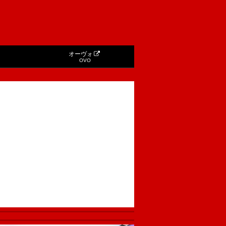
オーヴォ
OVO