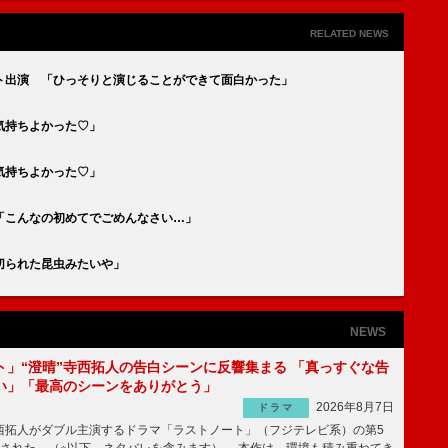
RELATED NEWS
ト出演 「ひっそりと演じることができて面白かった」
気持ちよかった♡」
気持ちよかった♡」
「こんなの初めてでごめんなさい…」
切られた昆虫みたいや」
NEWS
ト」“澄晴”寺西拓人の告白シーンに反響集まる 「真っすぐな告
い」「最高のシーンをありがとう」
2026年8月7日
ドラマ
拓人がダブル主演するドラマ「ラストノート」（フジテレビ系）の第5