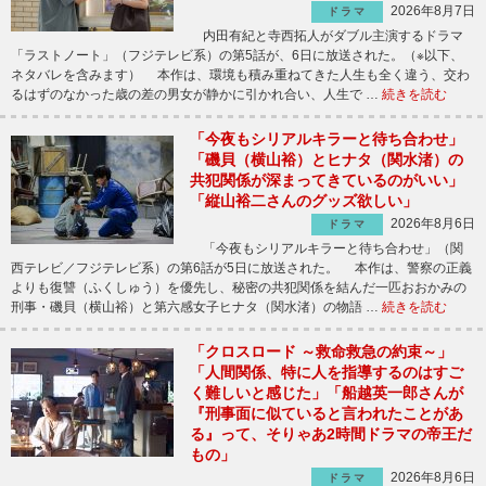
2026年8月7日
ドラマ
内田有紀と寺西拓人がダブル主演するドラマ
「ラストノート」（フジテレビ系）の第5話が、6日に放送された。（※以下、
ネタバレを含みます） 本作は、環境も積み重ねてきた人生も全く違う、交わ
るはずのなかった歳の差の男女が静かに引かれ合い、人生で …
続きを読む
「今夜もシリアルキラーと待ち合わせ」
「磯貝（横山裕）とヒナタ（関水渚）の
共犯関係が深まってきているのがいい」
「縦山裕二さんのグッズ欲しい」
2026年8月6日
ドラマ
「今夜もシリアルキラーと待ち合わせ」（関
西テレビ／フジテレビ系）の第6話が5日に放送された。 本作は、警察の正義
よりも復讐（ふくしゅう）を優先し、秘密の共犯関係を結んだ一匹おおかみの
刑事・磯貝（横山裕）と第六感女子ヒナタ（関水渚）の物語 …
続きを読む
「クロスロード ～救命救急の約束～」
「人間関係、特に人を指導するのはすご
く難しいと感じた」「船越英一郎さんが
『刑事面に似ていると言われたことがあ
る』って、そりゃあ2時間ドラマの帝王だ
もの」
2026年8月6日
ドラマ