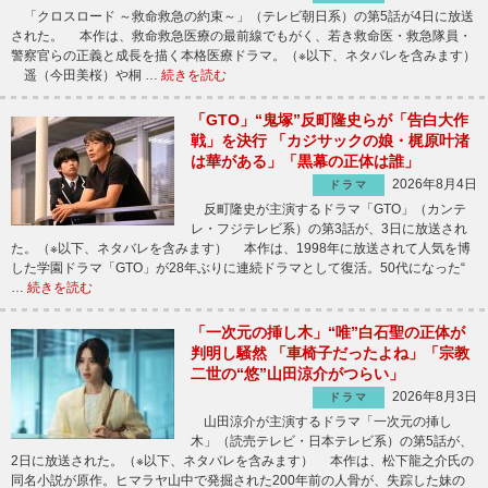
「クロスロード ～救命救急の約束～」（テレビ朝日系）の第5話が4日に放送
された。 本作は、救命救急医療の最前線でもがく、若き救命医・救急隊員・
警察官らの正義と成長を描く本格医療ドラマ。（※以下、ネタバレを含みます）
遥（今田美桜）や桐 …
続きを読む
「GTO」“鬼塚”反町隆史らが「告白大作
戦」を決行 「カジサックの娘・梶原叶渚
は華がある」「黒幕の正体は誰」
2026年8月4日
ドラマ
反町隆史が主演するドラマ「GTO」（カンテ
レ・フジテレビ系）の第3話が、3日に放送され
た。（※以下、ネタバレを含みます） 本作は、1998年に放送されて人気を博
した学園ドラマ「GTO」が28年ぶりに連続ドラマとして復活。50代になった“
…
続きを読む
「一次元の挿し木」“唯”白石聖の正体が
判明し騒然 「車椅子だったよね」「宗教
二世の“悠”山田涼介がつらい」
2026年8月3日
ドラマ
山田涼介が主演するドラマ「一次元の挿し
木」（読売テレビ・日本テレビ系）の第5話が、
2日に放送された。（※以下、ネタバレを含みます） 本作は、松下龍之介氏の
同名小説が原作。ヒマラヤ山中で発掘された200年前の人骨が、失踪した妹の