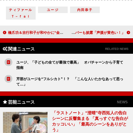
ティファール
ユージ
内田恭子
Ｔ－ｆａｌ
橋爪功＆吉行和子が和やかに“金婚式” 「晴れがましくてうれしい気持ち」
橋本環奈、ＪＣＪＫ１８０人前にソロライブ サカナクションカバーも披露「声援が黄色い！」
関連ニュース
RELATED NEWS
ユージ、「子どもの全てが最強で最高」 オバチャーンから子育て
指南
芹那がユージを“フルシカト”！？ 「こんな人いたかなあって思っ
て…」
芸能ニュース
NEWS
「ラストノート」“澄晴”寺西拓人の告白
シーンに反響集まる 「真っすぐな告白が
カッコいい」「最高のシーンをありがと
う」