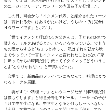
表会」が３日、東京都内で行われ、ゲストとしてタレント
のユージとフリーアナウンサーの内田恭子が登場した。
この日、司会から「イクメン代表」と紹介されたユージ
は「言われる分にはありがたいけど、うちの中では完全に
ＮＧワードです」とポツリ。
「世でイクメンと呼ばれるお父さんは、子どものおむつ
替える、ミルクあげるとか、いろいろやっている。でもう
ちの妻からすると“ちょっと待って。私はそれを朝から晩
までやっていて一言もイクママと言われたことはない”“家
に帰ってからの時間だけ手伝ってイクメンってどういうこ
とよ”となりかねない」と苦笑いだった。
会場では、新商品のフライパンにちなんで、料理にまつ
わるトークを展開。
「妻がすごい料理上手」というユージだが「卵料理だけ
は僕もやります」と得意分野をアピール。「一番上の子が
４月で中学生になる。中学生となると何もしゃべらない。
『今日、学校で何したの？』って聞いても『何もしてな