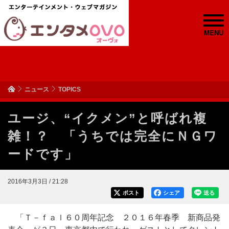
MENU
ニュース
TOPICS
ユージ、“イクメン”と呼ばれ複
雑！？ 「うちでは完全にＮＧワ
ードです」
2016年3月3日 / 21:28
ポスト
シェア
送る
「Ｔ－ｆａｌ６０周年記念 ２０１６年春季 新商品発