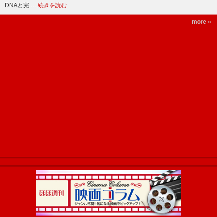
DNAと完 …
続きを読む
more »