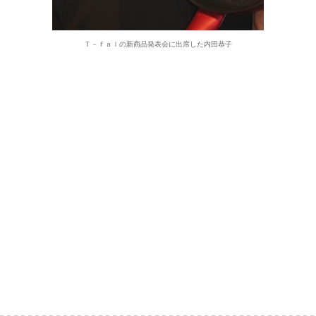
Ｔ－ｆａｌの新商品発表会に出席した内田恭子