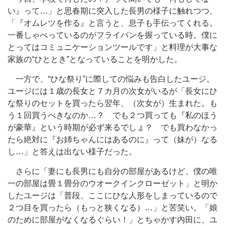
い』って…」と思春期に突入した長男の様子に触れつつ、
「『オムレツを作る』と言うと、息子も手伝ってくれる。
一番しゃべっているのがフライパンを握っている時。僕に
とってはコミュニケーションツールです」と料理が大事な
家族の“ひととき”となっていることを明かした。
一方で、“ひな祭り”に際しての悩みも告白したユージ。
ユージには１歳の長女と７カ月の次女がいるが「長女にひ
な祭りのセットを買ったら翌年、（次女が）生まれた。も
う１回買うべきなのか…？ でも２つ買っても『私のほう
が豪華』という時期が必ず来るでしょ？ でも買わなかっ
たら絶対に『お姉ちゃんにはあるのに』って（妹が）なる
し…」と答えは出ない様子だった。
さらに「妻にも長男にも自分の部屋があるけど、僕の唯
一の部屋は畳１畳分のウオークインクローゼット」と明か
したユージは「普段、ここにひな人形をしまっているので
２つ目を買ったら（もっと狭くなる）…」と苦笑い。「娘
のために部屋がなくなるぐらい！」とちゃかす内田に、ユ