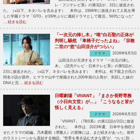
レ・フジテレビ系）の第3話が、3日に放送され
た。（※以下、ネタバレを含みます） 本作は、1998年に放送されて人気を博
した学園ドラマ「GTO」が28年ぶりに連続ドラマとして復活。50代になった“
…
続きを読む
「一次元の挿し木」“唯”白石聖の正体が
判明し騒然 「車椅子だったよね」「宗教
二世の“悠”山田涼介がつらい」
2026年8月3日
ドラマ
山田涼介が主演するドラマ「一次元の挿し
木」（読売テレビ・日本テレビ系）の第5話が、
2日に放送された。（※以下、ネタバレを含みます） 本作は、松下龍之介氏の
同名小説が原作。ヒマラヤ山中で発掘された200年前の人骨が、失踪した妹の
DNAと完 …
続きを読む
日曜劇場「VIVANT」「まさか長野専務
（小日向文世）が…」「こうなると皆が
怪しく見える」
2026年8月3日
ドラマ
「VIVANT」（TBS系）の第12話が2日に放送
された。 本作は、2023年夏、日本中を熱狂さ
せたドラマの続編。乃木憂助（堺雅人）の冒険には、まだ続きがあった。前作
のラストシーンから直結する物語。“世界を巻き込む大きな渦”が、ついに別 …