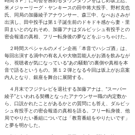
時間ＳＰ」に司会を務めるダウンタウンをはじめ坂上忍、
米メジャーリーグ・ヤンキースの田中将大投手、野村克也
氏、同局の加藤綾子アナウンサー、森三中、なべおさみが
出演し、田中投手は第１子誕生前のドキドキ感から妻・里
田まいとのなれそめ、加藤アナはダルビッシュ有投手との
密会報道の真相、フリー転身後の夢などをぶっちゃけた。
２時間スペシャルのメイン企画「本音でハシゴ酒」は、
毎回出演する渦中の有名人や大物芸能人がお酒を飲みなが
ら、視聴者が気になっている“あの騒動”の裏側や真相を本
音で語るというもの。第１２弾となる今回は坂上がお店案
内人となり、銀座を舞台に展開する。
４月末でフジテレビを退社する加藤アナは、“スーパー
綾子”といわれる契機となったアナウンサー職の内定数か
ら、口説かれたことがあるかとの質問にも答え、ダルビッ
シュ有投手との密会報道の真相を語る。フリー転身後、他
局でやりたい番組については「教育番組をやりたいです」
と夢を明かした。