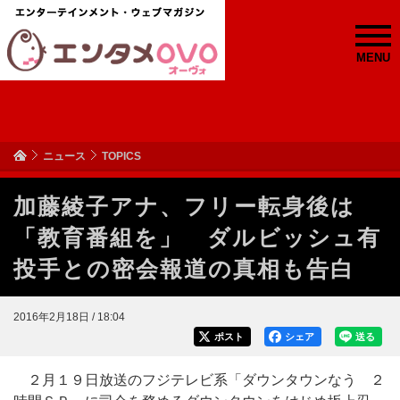
MENU
ニュース
TOPICS
加藤綾子アナ、フリー転身後は
「教育番組を」 ダルビッシュ有
投手との密会報道の真相も告白
2016年2月18日 / 18:04
ポスト
シェア
送る
２月１９日放送のフジテレビ系「ダウンタウンなう ２