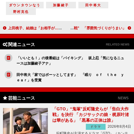
ダウンタウンなう
加藤綾子
田中将大
野村克也
上田桃子、結婚は「お相手が…」と苦笑い 今年は“汗に負けない女性”として優勝を目指す
琴奨菊関、メンタリストＤａｉＧｏと“対戦” 「雰囲気づくりがうまい」
関連ニュース
RELATED NEWS
「いいとも！」の後番組は「バイキング」 坂上忍「気になるニュ
ースは加藤綾子アナ」
田中将大「家ではボーッとしてます」 「眠り ｏｆ ｔｈｅ ｙ
ｅａｒ」を受賞
芸能ニュース
NEWS
「GTO」“鬼塚”反町隆史らが「告白大作
戦」を決行 「カジサックの娘・梶原叶渚
は華がある」「黒幕の正体は誰」
2026年8月4日
ドラマ
反町隆史が主演するドラマ「GTO」（カンテ