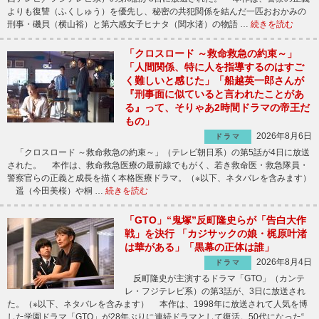
よりも復讐（ふくしゅう）を優先し、秘密の共犯関係を結んだ一匹おおかみの
刑事・磯貝（横山裕）と第六感女子ヒナタ（関水渚）の物語 …
続きを読む
「クロスロード ～救命救急の約束～」
「人間関係、特に人を指導するのはすご
く難しいと感じた」「船越英一郎さんが
『刑事面に似ていると言われたことがあ
る』って、そりゃあ2時間ドラマの帝王だ
もの」
2026年8月6日
ドラマ
「クロスロード ～救命救急の約束～」（テレビ朝日系）の第5話が4日に放送
された。 本作は、救命救急医療の最前線でもがく、若き救命医・救急隊員・
警察官らの正義と成長を描く本格医療ドラマ。（※以下、ネタバレを含みます）
遥（今田美桜）や桐 …
続きを読む
「GTO」“鬼塚”反町隆史らが「告白大作
戦」を決行 「カジサックの娘・梶原叶渚
は華がある」「黒幕の正体は誰」
2026年8月4日
ドラマ
反町隆史が主演するドラマ「GTO」（カンテ
レ・フジテレビ系）の第3話が、3日に放送され
た。（※以下、ネタバレを含みます） 本作は、1998年に放送されて人気を博
した学園ドラマ「GTO」が28年ぶりに連続ドラマとして復活。50代になった“