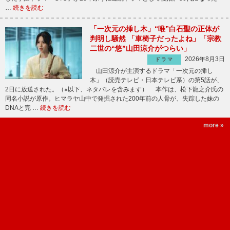
…
続きを読む
「一次元の挿し木」“唯”白石聖の正体が
判明し騒然 「車椅子だったよね」「宗教
二世の“悠”山田涼介がつらい」
2026年8月3日
ドラマ
山田涼介が主演するドラマ「一次元の挿し
木」（読売テレビ・日本テレビ系）の第5話が、
2日に放送された。（※以下、ネタバレを含みます） 本作は、松下龍之介氏の
同名小説が原作。ヒマラヤ山中で発掘された200年前の人骨が、失踪した妹の
DNAと完 …
続きを読む
more »