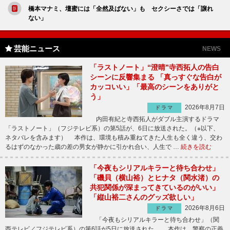
橋本マナミ、壇蜜には「全然及ばない」も セクシーさでは「譲れ
ない」
芸能ニュース
NEWS
「ラストノート」“澄晴”寺西拓人の告白
シーンに反響集まる 「真っすぐな告白が
カッコいい」「最高のシーンをありがと
う」
2026年8月7日
ドラマ
内田有紀と寺西拓人がダブル主演するドラマ
「ラストノート」（フジテレビ系）の第5話が、6日に放送された。（※以下、
ネタバレを含みます） 本作は、環境も積み重ねてきた人生も全く違う、交わ
るはずのなかった歳の差の男女が静かに引かれ合い、人生で …
続きを読む
「今夜もシリアルキラーと待ち合わせ」
「磯貝（横山裕）とヒナタ（関水渚）の
共犯関係が深まってきているのがいい」
「縦山裕二さんのグッズ欲しい」
2026年8月6日
ドラマ
「今夜もシリアルキラーと待ち合わせ」（関
西テレビ／フジテレビ系）の第6話が5日に放送された。 本作は、警察の正義