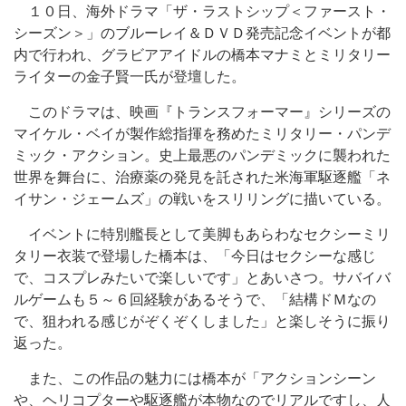
１０日、海外ドラマ「ザ・ラストシップ＜ファースト・
シーズン＞」のブルーレイ＆ＤＶＤ発売記念イベントが都
内で行われ、グラビアアイドルの橋本マナミとミリタリー
ライターの金子賢一氏が登壇した。
このドラマは、映画『トランスフォーマー』シリーズの
マイケル・ベイが製作総指揮を務めたミリタリー・パンデ
ミック・アクション。史上最悪のパンデミックに襲われた
世界を舞台に、治療薬の発見を託された米海軍駆逐艦「ネ
イサン・ジェームズ」の戦いをスリリングに描いている。
イベントに特別艦長として美脚もあらわなセクシーミリ
タリー衣装で登場した橋本は、「今日はセクシーな感じ
で、コスプレみたいで楽しいです」とあいさつ。サバイバ
ルゲームも５～６回経験があるそうで、「結構ドＭなの
で、狙われる感じがぞくぞくしました」と楽しそうに振り
返った。
また、この作品の魅力には橋本が「アクションシーン
や、ヘリコプターや駆逐艦が本物なのでリアルですし、人