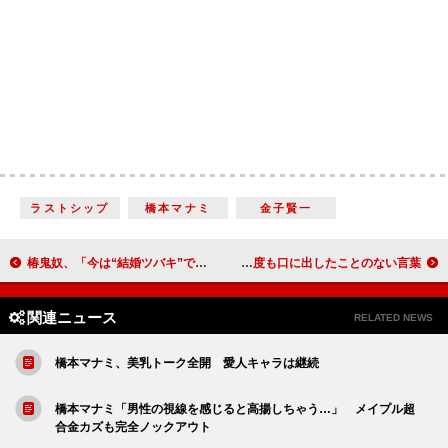
ラストシップ
橋本マナミ
金子賢一
椿鬼奴、「今は“結婚ツバキ”です」 料理上手な夫に恵まれ幸せいっぱい！？
大島優子、衝撃ワード連発を宣言 人生で一度も口に出したことのない言葉…
関連ニュース
RELATED NEWS
橋本マナミ、美乳トーク全開 愛人キャラは継続
橋本マナミ「男性の視線を感じると高揚しちゃう…」 メイプル超
合金カズも完全ノックアウト