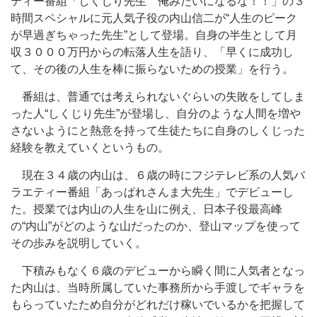
ティー番組「しくじり先生 俺みたいになるな！！」の３
時間スペシャルに元人気子役の内山信二が“人生のピーク
が早過ぎちゃった先生”として登場。自身の半生として月
収３０００万円からの転落人生を語り、「早くに成功し
て、その後の人生を棒に振らないための授業」を行う。
番組は、普通では考えられないぐらいの失敗をしてしま
った人“しくじり先生”が登場し、自分のような人間を増や
さないようにと熱意を持って生徒たちに自身のしくじった
経験を教えていくというもの。
現在３４歳の内山は、６歳の時にフジテレビ系の人気バ
ラエティー番組「あっぱれさんま大先生」でデビューし
た。授業では内山の人生を山に例え、日本子役最高峰
の“内山”がどのような山だったのか、登山マップを使って
その歩みを説明していく。
下積みもなく６歳のデビューから瞬く間に人気者となっ
た内山は、当時所属していた事務所から手渡しでギャラを
もらっていたため自分がどれだけ稼いでいるかを把握して