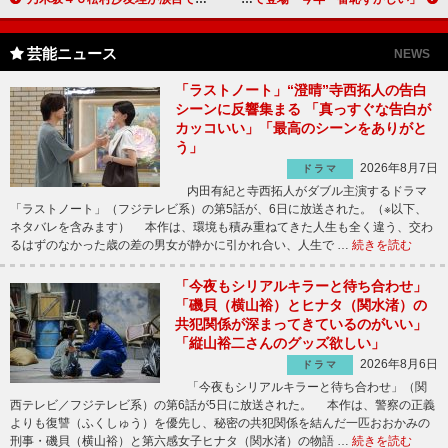
芸能ニュース
NEWS
「ラストノート」“澄晴”寺西拓人の告白
シーンに反響集まる 「真っすぐな告白が
カッコいい」「最高のシーンをありがと
う」
2026年8月7日
ドラマ
内田有紀と寺西拓人がダブル主演するドラマ
「ラストノート」（フジテレビ系）の第5話が、6日に放送された。（※以下、
ネタバレを含みます） 本作は、環境も積み重ねてきた人生も全く違う、交わ
るはずのなかった歳の差の男女が静かに引かれ合い、人生で …
続きを読む
「今夜もシリアルキラーと待ち合わせ」
「磯貝（横山裕）とヒナタ（関水渚）の
共犯関係が深まってきているのがいい」
「縦山裕二さんのグッズ欲しい」
2026年8月6日
ドラマ
「今夜もシリアルキラーと待ち合わせ」（関
西テレビ／フジテレビ系）の第6話が5日に放送された。 本作は、警察の正義
よりも復讐（ふくしゅう）を優先し、秘密の共犯関係を結んだ一匹おおかみの
刑事・磯貝（横山裕）と第六感女子ヒナタ（関水渚）の物語 …
続きを読む