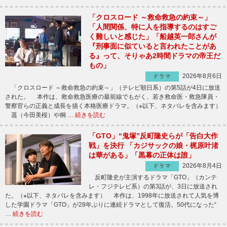
「クロスロード ～救命救急の約束～」
「人間関係、特に人を指導するのはすご
く難しいと感じた」「船越英一郎さんが
『刑事面に似ていると言われたことがあ
る』って、そりゃあ2時間ドラマの帝王だ
もの」
2026年8月6日
ドラマ
「クロスロード ～救命救急の約束～」（テレビ朝日系）の第5話が4日に放送
された。 本作は、救命救急医療の最前線でもがく、若き救命医・救急隊員・
警察官らの正義と成長を描く本格医療ドラマ。（※以下、ネタバレを含みます）
遥（今田美桜）や桐 …
続きを読む
「GTO」“鬼塚”反町隆史らが「告白大作
戦」を決行 「カジサックの娘・梶原叶渚
は華がある」「黒幕の正体は誰」
2026年8月4日
ドラマ
反町隆史が主演するドラマ「GTO」（カンテ
レ・フジテレビ系）の第3話が、3日に放送され
た。（※以下、ネタバレを含みます） 本作は、1998年に放送されて人気を博
した学園ドラマ「GTO」が28年ぶりに連続ドラマとして復活。50代になった“
…
続きを読む