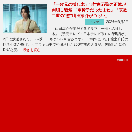
「一次元の挿し木」“唯”白石聖の正体が
判明し騒然 「車椅子だったよね」「宗教
二世の“悠”山田涼介がつらい」
2026年8月3日
ドラマ
山田涼介が主演するドラマ「一次元の挿し
木」（読売テレビ・日本テレビ系）の第5話が、
2日に放送された。（※以下、ネタバレを含みます） 本作は、松下龍之介氏の
同名小説が原作。ヒマラヤ山中で発掘された200年前の人骨が、失踪した妹の
DNAと完 …
続きを読む
more »