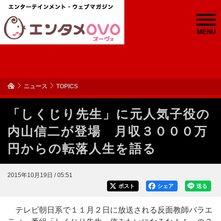
MENU
ニュース
TOPICS
「しくじり先生」に元人気子役の
内山信二が登場 月収３０００万
円からの転落人生を語る
2015年10月19日 / 05:51
ポスト
シェア
送る
テレビ朝日系で１１月２日に放送される反面教師バラエ