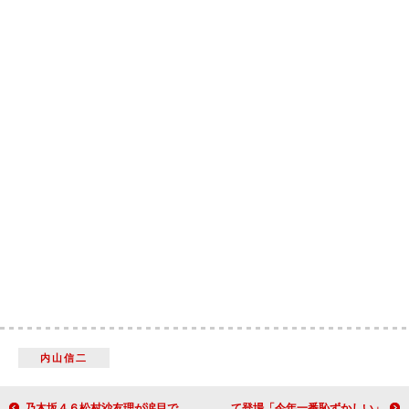
内山信二
乃木坂４６松村沙友理が涙目で大興奮 『ここさけ』主題歌への思いが爆発
錦戸亮、神木隆之介とドラマで初共演 馬に乗って登場「今年一番恥ずかしい」