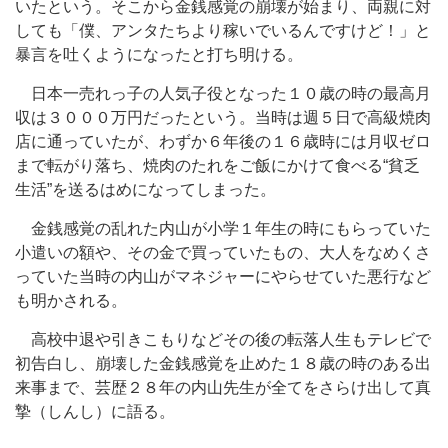
いたという。そこから金銭感覚の崩壊が始まり、両親に対
しても「僕、アンタたちより稼いでいるんですけど！」と
暴言を吐くようになったと打ち明ける。
日本一売れっ子の人気子役となった１０歳の時の最高月
収は３０００万円だったという。当時は週５日で高級焼肉
店に通っていたが、わずか６年後の１６歳時には月収ゼロ
まで転がり落ち、焼肉のたれをご飯にかけて食べる“貧乏
生活”を送るはめになってしまった。
金銭感覚の乱れた内山が小学１年生の時にもらっていた
小遣いの額や、その金で買っていたもの、大人をなめくさ
っていた当時の内山がマネジャーにやらせていた悪行など
も明かされる。
高校中退や引きこもりなどその後の転落人生もテレビで
初告白し、崩壊した金銭感覚を止めた１８歳の時のある出
来事まで、芸歴２８年の内山先生が全てをさらけ出して真
摯（しんし）に語る。