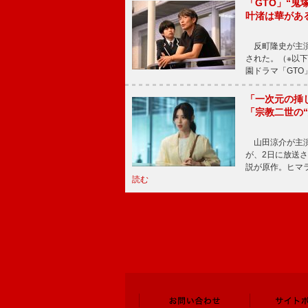
「GTO」“
叶渚は華があ
反町隆史が主演
された。（※以
園ドラマ「GTO
「一次元の挿
「宗教二世の
山田涼介が主演
が、2日に放送
説が原作。ヒマラ
読む