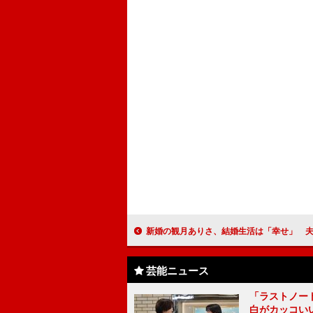
新婚の観月ありさ、結婚生活は「幸せ」 夫婦生活の順調ぶり
芸能ニュース
「ラストノー
白がカッコい