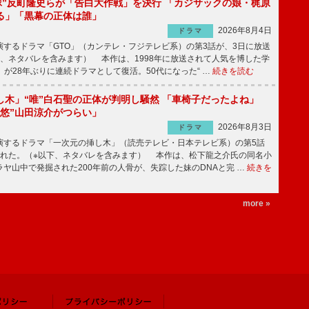
鬼塚”反町隆史らが「告白大作戦」を決行 「カジサックの娘・梶原
る」「黒幕の正体は誰」
2026年8月4日
ドラマ
するドラマ「GTO」（カンテレ・フジテレビ系）の第3話が、3日に放送
下、ネタバレを含みます） 本作は、1998年に放送されて人気を博した学
」が28年ぶりに連続ドラマとして復活。50代になった“ …
続きを読む
し木」“唯”白石聖の正体が判明し騒然 「車椅子だったよね」
“悠”山田涼介がつらい」
2026年8月3日
ドラマ
するドラマ「一次元の挿し木」（読売テレビ・日本テレビ系）の第5話
された。（※以下、ネタバレを含みます） 本作は、松下龍之介氏の同名小
ヤ山中で発掘された200年前の人骨が、失踪した妹のDNAと完 …
続きを
more »