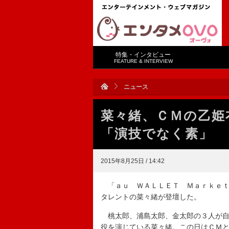
特集・インタビュー
FEATURE & INTERVIEW
ニュース
菜々緒、ＣＭの乙姫
「演技でなく素」
2015年8月25日 / 14:42
「ａｕ ＷＡＬＬＥＴ Ｍａｒｋｅｔ
タレントの菜々緒が登壇した。
桃太郎、浦島太郎、金太郎の３人が自
役を演じている菜々緒。この日はＣＭ