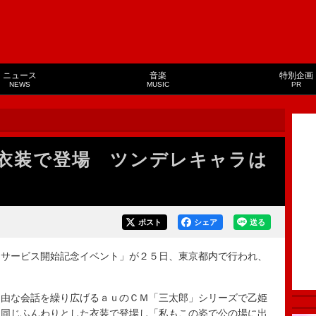
ニュース
音楽
特別企画
NEWS
MUSIC
PR
衣装で登場 ツンデレキャラは
ポスト
シェア
送る
サービス開始記念イベント」が２５日、東京都内で行われ、
由な会話を繰り広げるａｕのＣＭ「三太郎」シリーズで乙姫
と同じふんわりとした衣装で登場し「私もこの姿で公の場に出