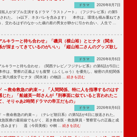
2026年8月7日
ドラマ
拓人がダブル主演するドラマ「ラストノート」（フジテレビ系）の第5
送された。（※以下、ネタバレを含みます） 本作は、環境も積み重ねてき
う、交わるはずのなかった歳の差の男女が静かに引かれ合い、人生で …
アルキラーと待ち合わせ」「磯貝（横山裕）とヒナタ（関水
係が深まってきているのがいい」「縦山裕二さんのグッズ欲し
2026年8月6日
ドラマ
ルキラーと待ち合わせ」（関西テレビ／フジテレビ系）の第6話が5日に
本作は、警察の正義よりも復讐（ふくしゅう）を優先し、秘密の共犯関係
と第六感女子ヒナタ（関水渚）の物語 …
続きを読む
ド ～救命救急の約束～」「人間関係、特に人を指導するのはす
感じた」「船越英一郎さんが『刑事面に似ていると言われたこ
て、そりゃあ2時間ドラマの帝王だもの」
2026年8月6日
ドラマ
 ～救命救急の約束～」（テレビ朝日系）の第5話が4日に放送された。
急医療の最前線でもがく、若き救命医・救急隊員・警察官らの正義と成
を含みます） 遥（今田美桜）や桐 …
続きを読む