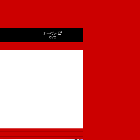
オーヴォ
OVO