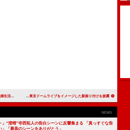
をアピール
三代目Ｊ Ｓｏｕｌ Ｂｒｏｔｈｅｒｓ、ポッキー新イメージキャラクターに 東京ドームライブをイメージした新振り付けを披露
NEWS
ト」“澄晴”寺西拓人の告白シーンに反響集まる 「真っすぐな告
い」「最高のシーンをありがとう」