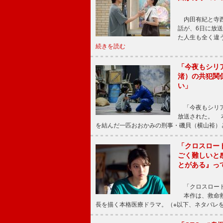
内田有紀と寺西
話が、6日に放
た人生も全く違
続きを読む
「今夜もシリ
渚）の共犯関
い」
「今夜もシリア
放送された。 
を結んだ一匹おおかみの刑事・磯貝（横山裕）
「クロスロー
ごく難しいと
とがある』っ
「クロスロード
本作は、救命救
長を描く本格医療ドラマ。（※以下、ネタバレ