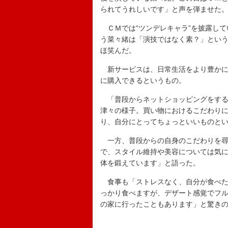
られてうれしいです」と声を弾ませた
ＣＭでは“ツンデレキャラ”を披露して
う菜々緒は「演技ではなく素？」とい
ほ笑んだ。
新サービスは、日常生活をより豊かに
に購入できるというもの。
「普段からネットショッピングをする
津々の様子。買い物におけるこだわり
り、自分にとってちょっといいものと
一方、普段からの自身のこだわりを尋
で、スタイル維持や美容については気
体を鍛えています」と語った。
食事も「ストレスなく、自分が食べた
っかり食べますが、デザート感覚でフ
の家に行ったこともあります」と驚き