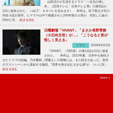
山田涼介が主演するドラマ「一次元の挿し
木」（読売テレビ・日本テレビ系）の第5話が、
2日に放送された。（※以下、ネタバレを含みます） 本作は、松下龍之介氏の
同名小説が原作。ヒマラヤ山中で発掘された200年前の人骨が、失踪した妹の
DNAと完 …
続きを読む
日曜劇場「VIVANT」「まさか長野専務
（小日向文世）が…」「こうなると皆が
怪しく見える」
2026年8月3日
ドラマ
「VIVANT」（TBS系）の第12話が2日に放送
された。 本作は、2023年夏、日本中を熱狂さ
せたドラマの続編。乃木憂助（堺雅人）の冒険には、まだ続きがあった。前作
のラストシーンから直結する物語。“世界を巻き込む大きな渦”が、ついに別 …
続きを読む
more »