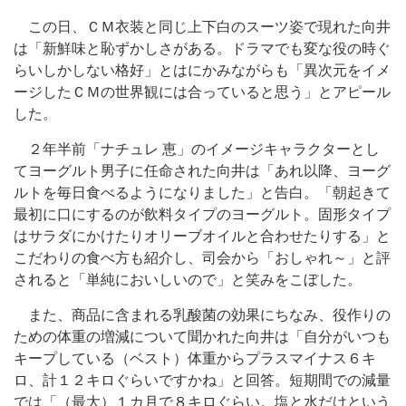
この日、ＣＭ衣装と同じ上下白のスーツ姿で現れた向井
は「新鮮味と恥ずかしさがある。ドラマでも変な役の時ぐ
らいしかしない格好」とはにかみながらも「異次元をイメ
ージしたＣＭの世界観には合っていると思う」とアピール
した。
２年半前「ナチュレ 恵」のイメージキャラクターとし
てヨーグルト男子に任命された向井は「あれ以降、ヨーグ
ルトを毎日食べるようになりました」と告白。「朝起きて
最初に口にするのが飲料タイプのヨーグルト。固形タイプ
はサラダにかけたりオリーブオイルと合わせたりする」と
こだわりの食べ方も紹介し、司会から「おしゃれ～」と評
されると「単純においしいので」と笑みをこぼした。
また、商品に含まれる乳酸菌の効果にちなみ、役作りの
ための体重の増減について聞かれた向井は「自分がいつも
キープしている（ベスト）体重からプラスマイナス６キ
ロ、計１２キロぐらいですかね」と回答。短期間での減量
では「（最大）１カ月で８キロぐらい。塩と水だけという