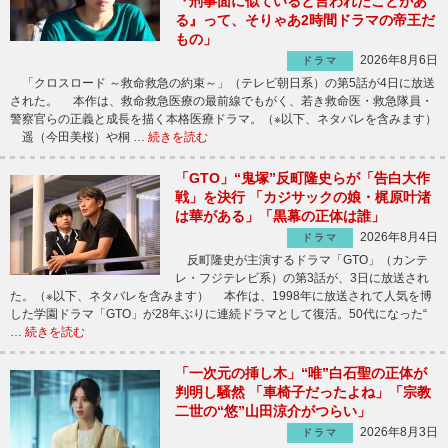
『刑事面に似ていると言われたことがあ
る』って、そりゃあ2時間ドラマの帝王だ
もの」
2026年8月6日
ドラマ
「クロスロード ～救命救急の約束～」（テレビ朝日系）の第5話が4日に放送
された。 本作は、救命救急医療の最前線でもがく、若き救命医・救急隊員・
警察官らの正義と成長を描く本格医療ドラマ。（※以下、ネタバレを含みます）
遥（今田美桜）や桐 …
続きを読む
「GTO」“鬼塚”反町隆史らが「告白大作
戦」を決行 「カジサックの娘・梶原叶渚
は華がある」「黒幕の正体は誰」
2026年8月4日
ドラマ
反町隆史が主演するドラマ「GTO」（カンテ
レ・フジテレビ系）の第3話が、3日に放送され
た。（※以下、ネタバレを含みます） 本作は、1998年に放送されて人気を博
した学園ドラマ「GTO」が28年ぶりに連続ドラマとして復活。50代になった“
…
続きを読む
「一次元の挿し木」“唯”白石聖の正体が
判明し騒然 「車椅子だったよね」「宗教
二世の“悠”山田涼介がつらい」
2026年8月3日
ドラマ