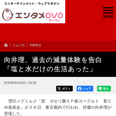
MENU
ニュース
TOPICS
向井理、過去の減量体験を告白
「塩と水だけの生活あった」
2015年8月26日 / 20:20
ポスト
シェア
送る
雪印メグミルク「恵 ガセリ菌ＳＰ株ヨーグルト 新Ｃ
Ｍ発表会」が２６日、東京都内で行われ、俳優の向井理が
登場した。