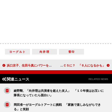
ヨーグルト
向井理
雪印
浜口京子、生田斗真にパワーをもらう 「引き締まった胸板というか…、素敵ですね」
大泉洋、愛娘をＮＡＣＳに？ 「６人になるかも」
関連ニュース
RELATED NEWS
綾野剛、「向井理は共演者を超えた友人」 「１０年後はお互いに
隊長になっていたら面白い」
岡田准一がヨーグルトアートに挑戦 「家族で楽しみながらでき
る」と笑顔