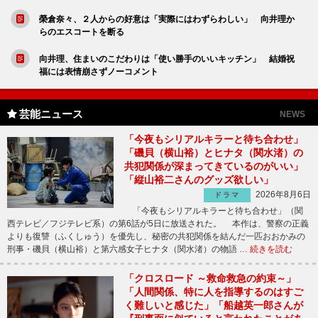
榮倉奈々、２人からの好意は「実際にはわずらわしい」 向井理か
らのエスコートを断る
向井理、住まいのこだわりは「使い勝手のいいキッチン」 結婚祝
福には表情崩さずノーコメント
芸能ニュース
NEWS
「今夜もシリアルキラーと待ち合わせ」
「磯貝（横山裕）とヒナタ（関水渚）の
共犯関係が深まってきているのがいい」
「縦山裕二さんのグッズ欲しい」
2026年8月6日
ドラマ
「今夜もシリアルキラーと待ち合わせ」（関
西テレビ／フジテレビ系）の第6話が5日に放送された。 本作は、警察の正義
よりも復讐（ふくしゅう）を優先し、秘密の共犯関係を結んだ一匹おおかみの
刑事・磯貝（横山裕）と第六感女子ヒナタ（関水渚）の物語 …
続きを読む
「クロスロード ～救命救急の約束～」
「人間関係、特に人を指導するのはすご
く難しいと感じた」「船越英一郎さんが