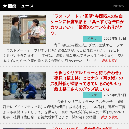
芸能ニュース
NEWS
「ラストノート」“澄晴”寺西拓人の告白
シーンに反響集まる 「真っすぐな告白が
カッコいい」「最高のシーンをありがと
う」
2026年8月7日
ドラマ
内田有紀と寺西拓人がダブル主演するドラマ
「ラストノート」（フジテレビ系）の第5話が、6日に放送された。（※以下、
ネタバレを含みます） 本作は、環境も積み重ねてきた人生も全く違う、交わ
るはずのなかった歳の差の男女が静かに引かれ合い、人生で …
続きを読む
「今夜もシリアルキラーと待ち合わせ」
「磯貝（横山裕）とヒナタ（関水渚）の
共犯関係が深まってきているのがいい」
「縦山裕二さんのグッズ欲しい」
2026年8月6日
ドラマ
「今夜もシリアルキラーと待ち合わせ」（関
西テレビ／フジテレビ系）の第6話が5日に放送された。 本作は、警察の正義
よりも復讐（ふくしゅう）を優先し、秘密の共犯関係を結んだ一匹おおかみの
刑事・磯貝（横山裕）と第六感女子ヒナタ（関水渚）の物語 …
続きを読む