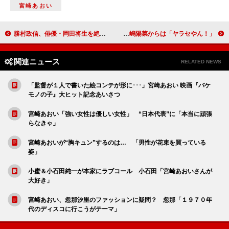
宮崎あおい
勝村政信、俳優・岡田将生を絶賛 「身長もあるし、顔もいいし…」
高橋みなみ、おしゃれを認められるも信じてもらえず 小嶋陽菜からは「ヤラセやん！」
関連ニュース
RELATED NEWS
「監督が１人で書いた絵コンテが形に･･･」宮崎あおい 映画『バケ
モノの子』大ヒット記念あいさつ
宮崎あおい「強い女性は優しい女性」 “日本代表”に「本当に頑張
らなきゃ」
宮崎あおいが“胸キュン”するのは… 「男性が花束を買っている
姿」
小蜜＆小石田純一が本家にラブコール 小石田「宮崎あおいさんが
大好き」
宮崎あおい、忽那汐里のファッションに疑問？ 忽那「１９７０年
代のディスコに行こうがテーマ」