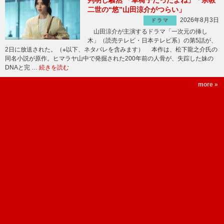
判明し騒然 「車椅子だったよね」「宗教
二世の“悠”山田涼介がつらい」
2026年8月3日
ドラマ
山田涼介が主演するドラマ「一次元の挿し
木」（読売テレビ・日本テレビ系）の第5話が、
2日に放送された。（※以下、ネタバレを含みます） 本作は、松下龍之介氏の
同名小説が原作。ヒマラヤ山中で発掘された200年前の人骨が、失踪した妹の
DNAと完 …
続きを読む
more »