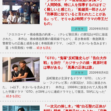
「クロスロード ～救命救急の約束～」
「人間関係、特に人を指導するのはすご
く難しいと感じた」「船越英一郎さんが
『刑事面に似ていると言われたことがあ
る』って、そりゃあ2時間ドラマの帝王だ
もの」
2026年8月6日
ドラマ
「クロスロード ～救命救急の約束～」（テレビ朝日系）の第5話が4日に放送
された。 本作は、救命救急医療の最前線でもがく、若き救命医・救急隊員・
警察官らの正義と成長を描く本格医療ドラマ。（※以下、ネタバレを含みます）
遥（今田美桜）や桐 …
続きを読む
「GTO」“鬼塚”反町隆史らが「告白大作
戦」を決行 「カジサックの娘・梶原叶渚
は華がある」「黒幕の正体は誰」
2026年8月4日
ドラマ
反町隆史が主演するドラマ「GTO」（カンテ
レ・フジテレビ系）の第3話が、3日に放送され
た。（※以下、ネタバレを含みます） 本作は、1998年に放送されて人気を博
した学園ドラマ「GTO」が28年ぶりに連続ドラマとして復活。50代になった“
…
続きを読む
「一次元の挿し木」“唯”白石聖の正体が