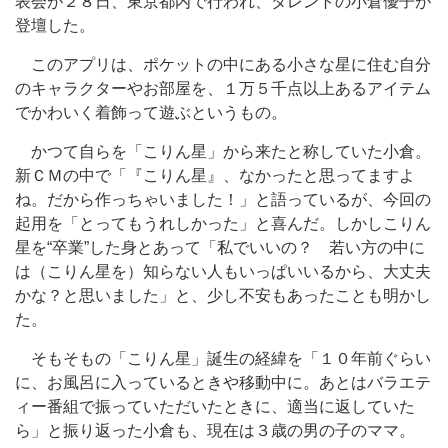
表会が２８日、東京都内で行われ、タレントの小倉優子が
登壇した。
このアプリは、ポケットの中にある小さな星に住む自分
のキャラクターやお部屋を、１万５千点以上あるアイテム
でかわいく着飾って遊ぶというもの。
かつて自らを「こりん星」から来たと称していた小倉。
新ＣＭの中で「『こりん星』、なかったと思ってますよ
ね。だから作っちゃいました！」と語っているが、今回の
起用を「とってもうれしかった」と喜んだ。しかしこりん
星を“卒業”した身とあって「私でいいの？ 若い方の中に
は（こりん星を）知らない人もいっぱいいるから、大丈夫
かな？と思いました」と、少し不安もあったことも明かし
た。
そもそもの「こりん星」誕生の経緯を「１０年前ぐらい
に、お風呂に入っているときや移動中に。あとはバラエテ
ィー番組で振っていただいたときに、適当に返していた
ら」と振り返った小倉も、現在は３歳の男の子のママ。