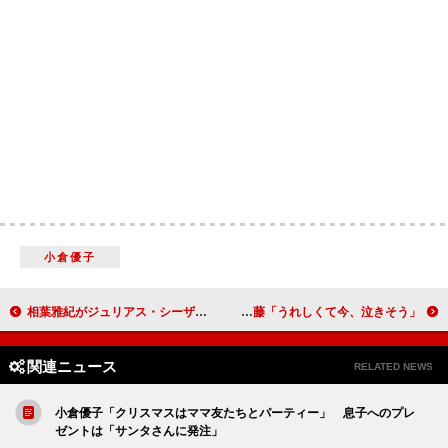
小倉優子
相葉雅紀がジュリアス・シーザーに変身 絶叫２０回以上の気合の芝居
近藤春菜の演技を大竹しのぶが絶賛 近藤「うれしくて今、泣きそう」
関連ニュース
RELATED NEWS
小倉優子「クリスマスはママ友たちとパーティー」 息子へのプレ
ゼントは「サンタさんに発注」