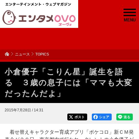
MENU
ニュース
TOPICS
小倉優子「こりん星」誕生を語
る ３歳の息子には「ママも大変
だったんだよ」
2015年7月28日 / 14:31
ポスト
シェア
送る
着せ替えキャラクター育成アプリ「ポケコロ」新ＣＭ発