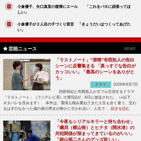
小倉優子、矢口真里の復帰にエール 「これをバネに頑張ってほ
しい」
小倉優子が２人目の子づくり宣言 「きょうだいはつくってあげた
い」
芸能ニュース
NEWS
「ラストノート」“澄晴”寺西拓人の告白
シーンに反響集まる 「真っすぐな告白が
カッコいい」「最高のシーンをありがと
う」
2026年8月7日
ドラマ
内田有紀と寺西拓人がダブル主演するドラマ
「ラストノート」（フジテレビ系）の第5話が、6日に放送された。（※以下、
ネタバレを含みます） 本作は、環境も積み重ねてきた人生も全く違う、交わ
るはずのなかった歳の差の男女が静かに引かれ合い、人生で …
続きを読む
「今夜もシリアルキラーと待ち合わせ」
「磯貝（横山裕）とヒナタ（関水渚）の
共犯関係が深まってきているのがいい」
「縦山裕二さんのグッズ欲しい」