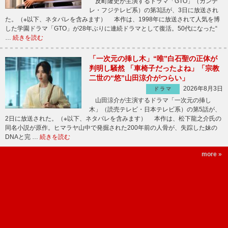
反町隆史が主演するドラマ「GTO」（カンテ
レ・フジテレビ系）の第3話が、3日に放送され
た。（※以下、ネタバレを含みます） 本作は、1998年に放送されて人気を博
した学園ドラマ「GTO」が28年ぶりに連続ドラマとして復活。50代になった“
…
続きを読む
「一次元の挿し木」“唯”白石聖の正体が
判明し騒然 「車椅子だったよね」「宗教
二世の“悠”山田涼介がつらい」
2026年8月3日
ドラマ
山田涼介が主演するドラマ「一次元の挿し
木」（読売テレビ・日本テレビ系）の第5話が、
2日に放送された。（※以下、ネタバレを含みます） 本作は、松下龍之介氏の
同名小説が原作。ヒマラヤ山中で発掘された200年前の人骨が、失踪した妹の
DNAと完 …
続きを読む
more »