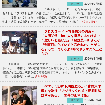
2026年8月6日
ドラマ
「今夜もシリアルキラーと待ち合わせ」（関
西テレビ／フジテレビ系）の第6話が5日に放送された。 本作は、警察の正義
よりも復讐（ふくしゅう）を優先し、秘密の共犯関係を結んだ一匹おおかみの
刑事・磯貝（横山裕）と第六感女子ヒナタ（関水渚）の物語 …
続きを読む
「クロスロード ～救命救急の約束～」
「人間関係、特に人を指導するのはすご
く難しいと感じた」「船越英一郎さんが
『刑事面に似ていると言われたことがあ
る』って、そりゃあ2時間ドラマの帝王だ
もの」
2026年8月6日
ドラマ
「クロスロード ～救命救急の約束～」（テレビ朝日系）の第5話が4日に放送
された。 本作は、救命救急医療の最前線でもがく、若き救命医・救急隊員・
警察官らの正義と成長を描く本格医療ドラマ。（※以下、ネタバレを含みます）
遥（今田美桜）や桐 …
続きを読む
「GTO」“鬼塚”反町隆史らが「告白大作
戦」を決行 「カジサックの娘・梶原叶渚
は華がある」「黒幕の正体は誰」
2026年8月4日
ドラマ