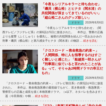
「今夜もシリアルキラーと待ち合わせ」
「磯貝（横山裕）とヒナタ（関水渚）の
共犯関係が深まってきているのがいい」
「縦山裕二さんのグッズ欲しい」
2026年8月6日
ドラマ
「今夜もシリアルキラーと待ち合わせ」（関
西テレビ／フジテレビ系）の第6話が5日に放送された。 本作は、警察の正義
よりも復讐（ふくしゅう）を優先し、秘密の共犯関係を結んだ一匹おおかみの
刑事・磯貝（横山裕）と第六感女子ヒナタ（関水渚）の物語 …
続きを読む
「クロスロード ～救命救急の約束～」
「人間関係、特に人を指導するのはすご
く難しいと感じた」「船越英一郎さんが
『刑事面に似ていると言われたことがあ
る』って、そりゃあ2時間ドラマの帝王だ
もの」
2026年8月6日
ドラマ
「クロスロード ～救命救急の約束～」（テレビ朝日系）の第5話が4日に放送
された。 本作は、救命救急医療の最前線でもがく、若き救命医・救急隊員・
警察官らの正義と成長を描く本格医療ドラマ。（※以下、ネタバレを含みます）
遥（今田美桜）や桐 …
続きを読む
「GTO」“鬼塚”反町隆史らが「告白大作