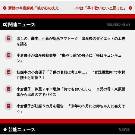
新婚の今宿麻美「彼が心の支え」 「子どもを授かりたい」
高橋愛、海外デビューに乗り気！？ 療養中は「早く歌いたいと思った」
関連ニュース
RELATED NEWS
ほしの、藤本、小倉が新米ママトーク 出産後のダイエットの工夫
を語る
小倉優子が出産後初登場 “癒やし系”の息子に「毎日キュンキュ
ン」
妊娠中の小倉優子「子供の名前は考え中…」 “食洗機裁判”で本村
弁護士と対決？！
小倉優子、体重７キロ増加「何でもおいしい」 ２児の母・東原亜
希から出産のアドバイス
小倉優子が妊娠５カ月を報告 「来年の６月には赤ちゃんに会えそ
う」
芸能ニュース
NEWS