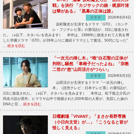
戦」を決行 「カジサックの娘・梶原叶渚
は華がある」「黒幕の正体は誰」
2026年8月4日
ドラマ
反町隆史が主演するドラマ「GTO」（カンテ
レ・フジテレビ系）の第3話が、3日に放送され
た。（※以下、ネタバレを含みます） 本作は、1998年に放送されて人気を博
した学園ドラマ「GTO」が28年ぶりに連続ドラマとして復活。50代になった“
…
続きを読む
「一次元の挿し木」“唯”白石聖の正体が
判明し騒然 「車椅子だったよね」「宗教
二世の“悠”山田涼介がつらい」
2026年8月3日
ドラマ
山田涼介が主演するドラマ「一次元の挿し
木」（読売テレビ・日本テレビ系）の第5話が、
2日に放送された。（※以下、ネタバレを含みます） 本作は、松下龍之介氏の
同名小説が原作。ヒマラヤ山中で発掘された200年前の人骨が、失踪した妹の
DNAと完 …
続きを読む
日曜劇場「VIVANT」「まさか長野専務
（小日向文世）が…」「こうなると皆が
怪しく見える」