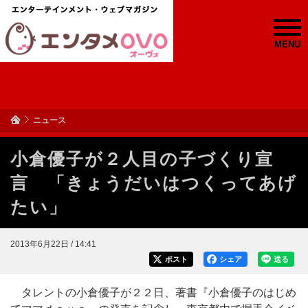
MENU
ニュース
小倉優子が２人目の子づくり宣
言 「きょうだいはつくってあげ
たい」
2013年6月22日 / 14:41
ポスト
シェア
送る
タレントの小倉優子が２２日、著書『小倉優子のはじめ