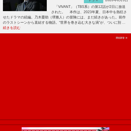
2026年8月3日
ドラマ
「VIVANT」（TBS系）の第12話が2日に放送
された。 本作は、2023年夏、日本中を熱狂さ
せたドラマの続編。乃木憂助（堺雅人）の冒険には、まだ続きがあった。前作
のラストシーンから直結する物語。“世界を巻き込む大きな渦”が、ついに別 …
続きを読む
more »