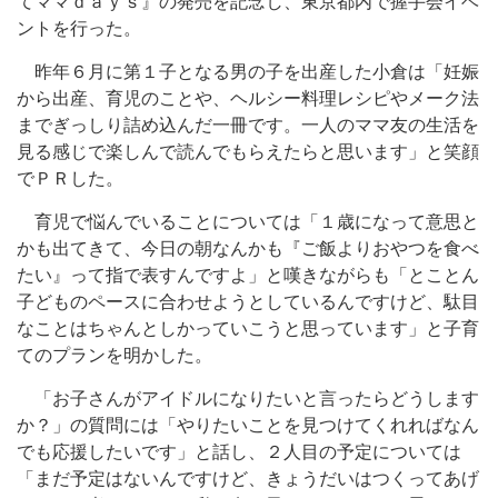
てママｄａｙｓ』の発売を記念し、東京都内で握手会イベ
ントを行った。
昨年６月に第１子となる男の子を出産した小倉は「妊娠
から出産、育児のことや、ヘルシー料理レシピやメーク法
までぎっしり詰め込んだ一冊です。一人のママ友の生活を
見る感じで楽しんで読んでもらえたらと思います」と笑顔
でＰＲした。
育児で悩んでいることについては「１歳になって意思と
かも出てきて、今日の朝なんかも『ご飯よりおやつを食べ
たい』って指で表すんですよ」と嘆きながらも「とことん
子どものペースに合わせようとしているんですけど、駄目
なことはちゃんとしかっていこうと思っています」と子育
てのプランを明かした。
「お子さんがアイドルになりたいと言ったらどうします
か？」の質問には「やりたいことを見つけてくれればなん
でも応援したいです」と話し、２人目の予定については
「まだ予定はないんですけど、きょうだいはつくってあげ