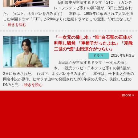
反町隆史が主演するドラマ「GTO」（カンテ
レ・フジテレビ系）の第3話が、3日に放送され
た。（※以下、ネタバレを含みます） 本作は、1998年に放送されて人気を博
した学園ドラマ「GTO」が28年ぶりに連続ドラマとして復活。50代になった“
…
続きを読む
「一次元の挿し木」“唯”白石聖の正体が
判明し騒然 「車椅子だったよね」「宗教
二世の“悠”山田涼介がつらい」
2026年8月3日
ドラマ
山田涼介が主演するドラマ「一次元の挿し
木」（読売テレビ・日本テレビ系）の第5話が、
2日に放送された。（※以下、ネタバレを含みます） 本作は、松下龍之介氏の
同名小説が原作。ヒマラヤ山中で発掘された200年前の人骨が、失踪した妹の
DNAと完 …
続きを読む
more »