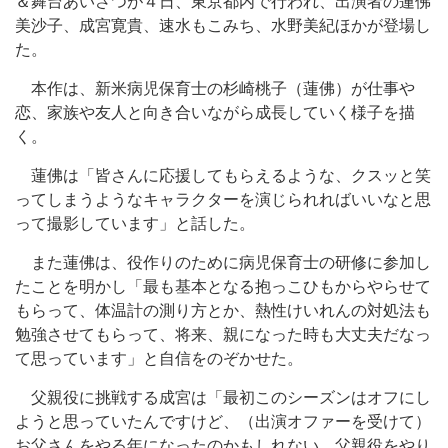
＆舞台あいさつが４日、東京都内で行われ、出演者の蓮佛
美沙子、成宮寛貴、速水もこみち、水野美紀ほかが登場し
た。
本作は、新米病児保育士の杉崎桃子（蓮佛）が仕事や
恋、家族や友人と向き合いながら成長していく様子を描
く。
蓮佛は「皆さんに応援してもらえるような、クスッと笑
ってしまうようなキャラクターを演じられればいいなと思
って撮影しています」と話した。
また蓮佛は、役作りのために病児保育士の研修に参加し
たことを明かし「最も基本となる抱っこひもからやらせて
もらって、体温計の測り方とか、熱性けいれんの対処法も
勉強させてもらって、将来、親になった時も大丈夫だなっ
て思っています」と自信をのぞかせた。
父親役に挑戦する成宮は「最初このシーズンはオフにし
ようと思っていたんですけど、（出演オファーを受けて）
お父さんをやる年になったのかもしれない、父親役をやり