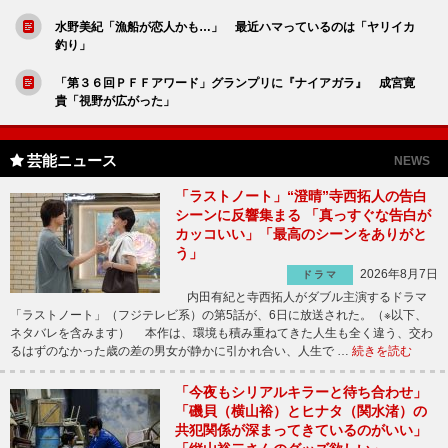
水野美紀「漁船が恋人かも…」 最近ハマっているのは「ヤリイカ
釣り」
「第３６回ＰＦＦアワード」グランプリに『ナイアガラ』 成宮寛
貴「視野が広がった」
芸能ニュース
NEWS
「ラストノート」“澄晴”寺西拓人の告白
シーンに反響集まる 「真っすぐな告白が
カッコいい」「最高のシーンをありがと
う」
2026年8月7日
ドラマ
内田有紀と寺西拓人がダブル主演するドラマ
「ラストノート」（フジテレビ系）の第5話が、6日に放送された。（※以下、
ネタバレを含みます） 本作は、環境も積み重ねてきた人生も全く違う、交わ
るはずのなかった歳の差の男女が静かに引かれ合い、人生で …
続きを読む
「今夜もシリアルキラーと待ち合わせ」
「磯貝（横山裕）とヒナタ（関水渚）の
共犯関係が深まってきているのがいい」