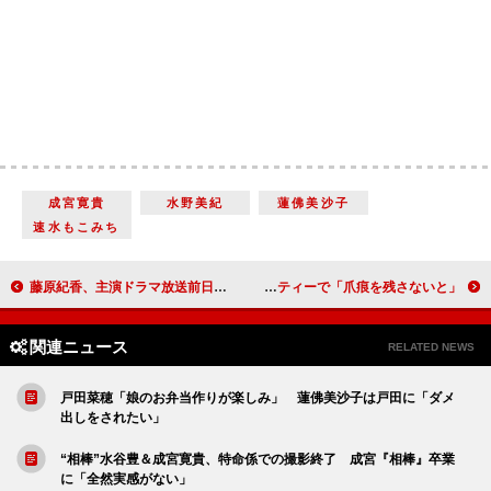
成宮寛貴
水野美紀
蓮佛美沙子
速水もこみち
藤原紀香、主演ドラマ放送前日に“出発”宣言 秋月成美＆柳ゆり菜がバスガイドを体験
ＮＭＢ４８須藤凜々花、デビュー２年目で初冠番組 麻雀対局バラエティーで「爪痕を残さないと」
関連ニュース
RELATED NEWS
戸田菜穂「娘のお弁当作りが楽しみ」 蓮佛美沙子は戸田に「ダメ
出しをされたい」
“相棒”水谷豊＆成宮寛貴、特命係での撮影終了 成宮『相棒』卒業
に「全然実感がない」