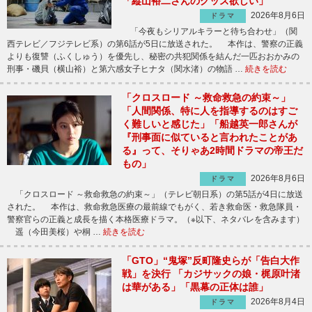
「縦山裕二さんのグッズ欲しい」
2026年8月6日
ドラマ
「今夜もシリアルキラーと待ち合わせ」（関
西テレビ／フジテレビ系）の第6話が5日に放送された。 本作は、警察の正義
よりも復讐（ふくしゅう）を優先し、秘密の共犯関係を結んだ一匹おおかみの
刑事・磯貝（横山裕）と第六感女子ヒナタ（関水渚）の物語 …
続きを読む
「クロスロード ～救命救急の約束～」
「人間関係、特に人を指導するのはすご
く難しいと感じた」「船越英一郎さんが
『刑事面に似ていると言われたことがあ
る』って、そりゃあ2時間ドラマの帝王だ
もの」
2026年8月6日
ドラマ
「クロスロード ～救命救急の約束～」（テレビ朝日系）の第5話が4日に放送
された。 本作は、救命救急医療の最前線でもがく、若き救命医・救急隊員・
警察官らの正義と成長を描く本格医療ドラマ。（※以下、ネタバレを含みます）
遥（今田美桜）や桐 …
続きを読む
「GTO」“鬼塚”反町隆史らが「告白大作
戦」を決行 「カジサックの娘・梶原叶渚
は華がある」「黒幕の正体は誰」
2026年8月4日
ドラマ