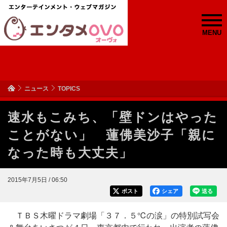
MENU
ニュース
TOPICS
速水もこみち、「壁ドンはやった
ことがない」 蓮佛美沙子「親に
なった時も大丈夫」
2015年7月5日 / 06:50
ポスト
シェア
送る
ＴＢＳ木曜ドラマ劇場「３７．５℃の涙」の特別試写会