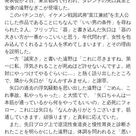
発表会が２日、東京都内で行われ、タレントの矢口真里と
女優の遠野なぎこが登場した。
このパチンコが、イケメン戦国武将“直江兼続”を主人公
にした作品であることにちなんで「いい男の条件」を尋ね
られた２人。フリップに「器」と書き込んだ矢口は「器の
大きい方が一番かっこいいと思う。年代問わず、女性を包
み込んでくれるような人を求めてしまいます」とその理由
を説明した。
一方「誠実さ」と書いた遠野は「これに尽きますね。第
一に私、浮気されることが死ぬほど許せないんですよ。絶
対にやっつけてやるぐらいに…」と熱く語り出したところ
で、隣から矢口が「なんかすみません」と謝罪。
矢口の過去の浮気騒動を思い出した遠野は「ごめん、こ
れ事故。私やっちゃった」と大慌てで、「矢口ちゃんは一
本筋が通っているから何をやってもいいの」と必死にフォ
ロー。これには矢口も「なんかありがとうございます。筋
通していきます。頑張ります」と真剣に応えていた。
また、先日ブログ上で逆流性食道炎と慢性胃炎と診断さ
れたことを明らかにした遠野は、体調を問われると「悪い