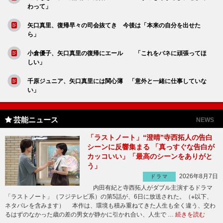
わって」
矢口真里、復帰早々の司会抜てき 今後は「本来の自分を出せた
ら」
小倉優子、矢口真里の復帰にエール 「これをバネに頑張ってほ
しい」
千原ジュニア、矢口真里には関心薄 「意外と一緒に仕事していな
い」
芸能ニュース
NEWS
「ラストノート」“澄晴”寺西拓人の告白
シーンに反響集まる 「真っすぐな告白が
カッコいい」「最高のシーンをありがと
う」
2026年8月7日
ドラマ
内田有紀と寺西拓人がダブル主演するドラマ
「ラストノート」（フジテレビ系）の第5話が、6日に放送された。（※以下、
ネタバレを含みます） 本作は、環境も積み重ねてきた人生も全く違う、交わ
るはずのなかった歳の差の男女が静かに引かれ合い、人生で …
続きを読む