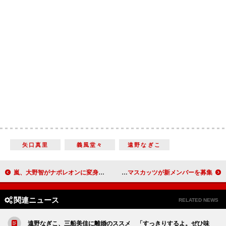
矢口真里
義風堂々
遠野なぎこ
嵐、大野智がナポレオンに変身 試食シーンではハンバーグ１７口堪能
おぎやはぎ・矢作「アスリートから需要がすごい」 恵比寿マスカッツが新メンバーを募集
関連ニュース
RELATED NEWS
遠野なぎこ、三船美佳に離婚のススメ 「すっきりするよ。ぜひ味