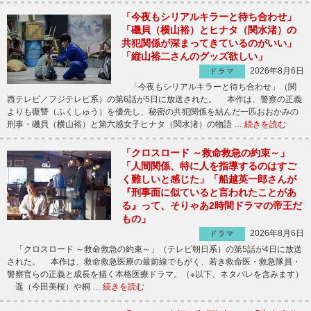
「今夜もシリアルキラーと待ち合わせ」
「磯貝（横山裕）とヒナタ（関水渚）の
共犯関係が深まってきているのがいい」
「縦山裕二さんのグッズ欲しい」
2026年8月6日
ドラマ
「今夜もシリアルキラーと待ち合わせ」（関
西テレビ／フジテレビ系）の第6話が5日に放送された。 本作は、警察の正義
よりも復讐（ふくしゅう）を優先し、秘密の共犯関係を結んだ一匹おおかみの
刑事・磯貝（横山裕）と第六感女子ヒナタ（関水渚）の物語 …
続きを読む
「クロスロード ～救命救急の約束～」
「人間関係、特に人を指導するのはすご
く難しいと感じた」「船越英一郎さんが
『刑事面に似ていると言われたことがあ
る』って、そりゃあ2時間ドラマの帝王だ
もの」
2026年8月6日
ドラマ
「クロスロード ～救命救急の約束～」（テレビ朝日系）の第5話が4日に放送
された。 本作は、救命救急医療の最前線でもがく、若き救命医・救急隊員・
警察官らの正義と成長を描く本格医療ドラマ。（※以下、ネタバレを含みます）
遥（今田美桜）や桐 …
続きを読む