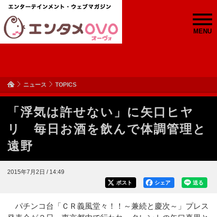
MENU
ニュース
TOPICS
「浮気は許せない」に矢口ヒヤ
リ 毎日お酒を飲んで体調管理と
遠野
2015年7月2日 / 14:49
ポスト
シェア
送る
パチンコ台「ＣＲ義風堂々！！～兼続と慶次～」プレス