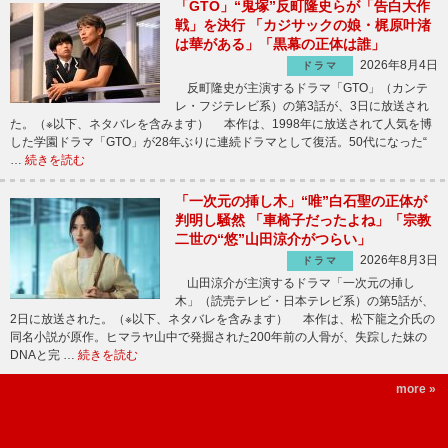
「GTO」“鬼塚”反町隆史らが「告白大作
戦」を決行 「カジサックの娘・梶原叶渚
は華がある」「黒幕の正体は誰」
2026年8月4日
ドラマ
反町隆史が主演するドラマ「GTO」（カンテ
レ・フジテレビ系）の第3話が、3日に放送され
た。（※以下、ネタバレを含みます） 本作は、1998年に放送されて人気を博
した学園ドラマ「GTO」が28年ぶりに連続ドラマとして復活。50代になった“
…
続きを読む
「一次元の挿し木」“唯”白石聖の正体が
判明し騒然 「車椅子だったよね」「宗教
二世の“悠”山田涼介がつらい」
2026年8月3日
ドラマ
山田涼介が主演するドラマ「一次元の挿し
木」（読売テレビ・日本テレビ系）の第5話が、
2日に放送された。（※以下、ネタバレを含みます） 本作は、松下龍之介氏の
同名小説が原作。ヒマラヤ山中で発掘された200年前の人骨が、失踪した妹の
DNAと完 …
続きを読む
more »