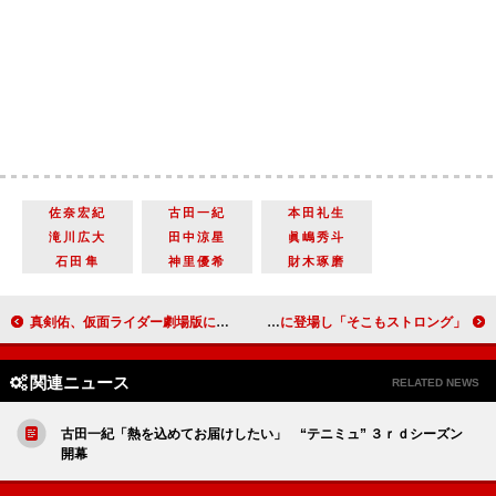
佐奈宏紀
古田一紀
本田礼生
滝川広大
田中涼星
眞嶋秀斗
石田隼
神里優希
財木琢磨
真剣佑、仮面ライダー劇場版にゲスト出演 父、千葉真一には「１週間前まで内緒」
小栗旬、ペットボトルのふた開かず苦笑 ペプシのイベントに登場し「そこもストロング」
関連ニュース
RELATED NEWS
古田一紀「熱を込めてお届けしたい」 “テニミュ” ３ｒｄシーズン
開幕