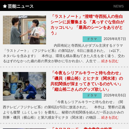
芸能ニュース
NEWS
「ラストノート」“澄晴”寺西拓人の告白
シーンに反響集まる 「真っすぐな告白が
カッコいい」「最高のシーンをありがと
う」
2026年8月7日
ドラマ
内田有紀と寺西拓人がダブル主演するドラマ
「ラストノート」（フジテレビ系）の第5話が、6日に放送された。（※以下、
ネタバレを含みます） 本作は、環境も積み重ねてきた人生も全く違う、交わ
るはずのなかった歳の差の男女が静かに引かれ合い、人生で …
続きを読む
「今夜もシリアルキラーと待ち合わせ」
「磯貝（横山裕）とヒナタ（関水渚）の
共犯関係が深まってきているのがいい」
「縦山裕二さんのグッズ欲しい」
2026年8月6日
ドラマ
「今夜もシリアルキラーと待ち合わせ」（関
西テレビ／フジテレビ系）の第6話が5日に放送された。 本作は、警察の正義
よりも復讐（ふくしゅう）を優先し、秘密の共犯関係を結んだ一匹おおかみの
刑事・磯貝（横山裕）と第六感女子ヒナタ（関水渚）の物語 …
続きを読む