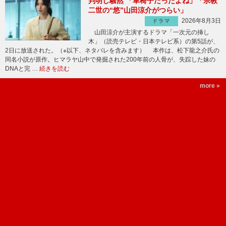
判明し騒然 「車椅子だったよね」「宗教
二世の“悠”山田涼介がつらい」
2026年8月3日
ドラマ
山田涼介が主演するドラマ「一次元の挿し
木」（読売テレビ・日本テレビ系）の第5話が、
2日に放送された。（※以下、ネタバレを含みます） 本作は、松下龍之介氏の
同名小説が原作。ヒマラヤ山中で発掘された200年前の人骨が、失踪した妹の
DNAと完 …
続きを読む
more »