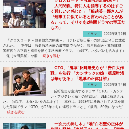
「クロスロード ～救命救急の約束～」
「人間関係、特に人を指導するのはすご
く難しいと感じた」「船越英一郎さんが
『刑事面に似ていると言われたことがあ
る』って、そりゃあ2時間ドラマの帝王だ
もの」
2026年8月6日
ドラマ
「クロスロード ～救命救急の約束～」（テレビ朝日系）の第5話が4日に放送
された。 本作は、救命救急医療の最前線でもがく、若き救命医・救急隊員・
警察官らの正義と成長を描く本格医療ドラマ。（※以下、ネタバレを含みます）
遥（今田美桜）や桐 …
続きを読む
「GTO」“鬼塚”反町隆史らが「告白大作
戦」を決行 「カジサックの娘・梶原叶渚
は華がある」「黒幕の正体は誰」
2026年8月4日
ドラマ
反町隆史が主演するドラマ「GTO」（カンテ
レ・フジテレビ系）の第3話が、3日に放送され
た。（※以下、ネタバレを含みます） 本作は、1998年に放送されて人気を博
した学園ドラマ「GTO」が28年ぶりに連続ドラマとして復活。50代になった“
…
続きを読む
「一次元の挿し木」“唯”白石聖の正体が