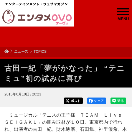
MENU
ニュース
TOPICS
古田一紀「夢がかなった」 “テニ
ミュ”初の試みに喜び
2015年6月10日 / 20:23
ポスト
シェア
送る
ミュージカル「テニスの王子様 ＴＥＡＭ Ｌｉｖｅ
ＳＥＩＧＡＫＵ」の囲み取材が１０日、東京都内で行わ
れ、出演者の古田一紀、財木琢磨、石田隼、神里優希、本