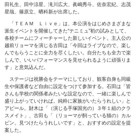
田礼生、田中涼星、滝川広大、眞嶋秀斗、佐奈宏紀、志茂
星哉、篠原立、晒科新が出席した。
「ＴＥＡＭ Ｌｉｖｅ」は、本公演をはじめさまざまな
派生イベントを開催してきた“テニミュ”初の試みとして、
各校チームにフィーチャーした新しいイベント。主人公の
越前リョーマを演じる古田は「今回はライブなので、楽し
んでもらうことに全力を尽くしたい。自分たちも全力で楽
しんで、いいパフォーマンスを見せられるように頑張りま
す」と意気込んだ。
ステージは祝勝会をテーマにしており、観客自身も同級
生や保護者など自由に設定をつけて参加する。石田は「皆
さんも学校の関係者みたいな設定なので、一緒に楽しんで
盛り上がっていければ。純粋に家族がいたらうれしい」と
アピール。財木は「（演じる手塚国光の）３年１組のクラ
スメイト」、古田も「（リョーマが飼っている猫の）カル
ピン。見つけたらうれしいです」と、おすすめの設定を提
案した。