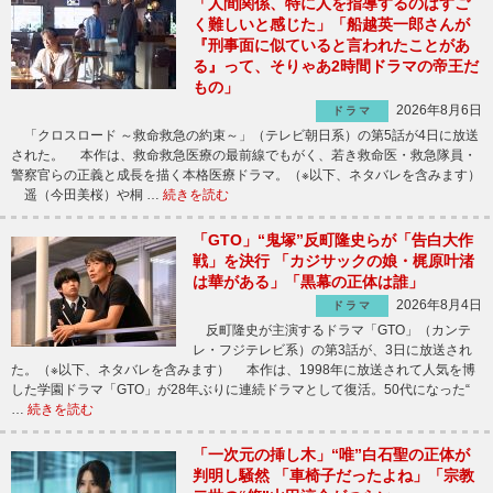
「人間関係、特に人を指導するのはすご
く難しいと感じた」「船越英一郎さんが
『刑事面に似ていると言われたことがあ
る』って、そりゃあ2時間ドラマの帝王だ
もの」
2026年8月6日
ドラマ
「クロスロード ～救命救急の約束～」（テレビ朝日系）の第5話が4日に放送
された。 本作は、救命救急医療の最前線でもがく、若き救命医・救急隊員・
警察官らの正義と成長を描く本格医療ドラマ。（※以下、ネタバレを含みます）
遥（今田美桜）や桐 …
続きを読む
「GTO」“鬼塚”反町隆史らが「告白大作
戦」を決行 「カジサックの娘・梶原叶渚
は華がある」「黒幕の正体は誰」
2026年8月4日
ドラマ
反町隆史が主演するドラマ「GTO」（カンテ
レ・フジテレビ系）の第3話が、3日に放送され
た。（※以下、ネタバレを含みます） 本作は、1998年に放送されて人気を博
した学園ドラマ「GTO」が28年ぶりに連続ドラマとして復活。50代になった“
…
続きを読む
「一次元の挿し木」“唯”白石聖の正体が
判明し騒然 「車椅子だったよね」「宗教