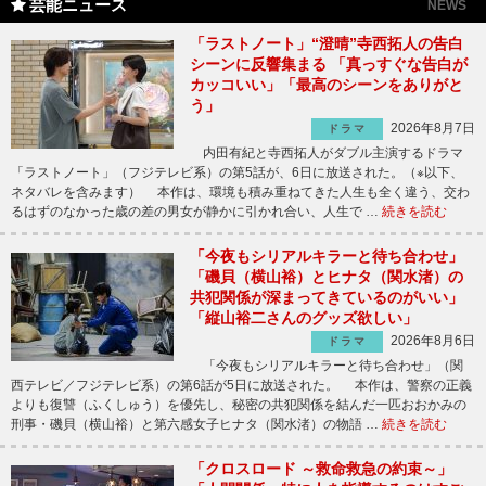
芸能ニュース
NEWS
「ラストノート」“澄晴”寺西拓人の告白
シーンに反響集まる 「真っすぐな告白が
カッコいい」「最高のシーンをありがと
う」
2026年8月7日
ドラマ
内田有紀と寺西拓人がダブル主演するドラマ
「ラストノート」（フジテレビ系）の第5話が、6日に放送された。（※以下、
ネタバレを含みます） 本作は、環境も積み重ねてきた人生も全く違う、交わ
るはずのなかった歳の差の男女が静かに引かれ合い、人生で …
続きを読む
「今夜もシリアルキラーと待ち合わせ」
「磯貝（横山裕）とヒナタ（関水渚）の
共犯関係が深まってきているのがいい」
「縦山裕二さんのグッズ欲しい」
2026年8月6日
ドラマ
「今夜もシリアルキラーと待ち合わせ」（関
西テレビ／フジテレビ系）の第6話が5日に放送された。 本作は、警察の正義
よりも復讐（ふくしゅう）を優先し、秘密の共犯関係を結んだ一匹おおかみの
刑事・磯貝（横山裕）と第六感女子ヒナタ（関水渚）の物語 …
続きを読む
「クロスロード ～救命救急の約束～」