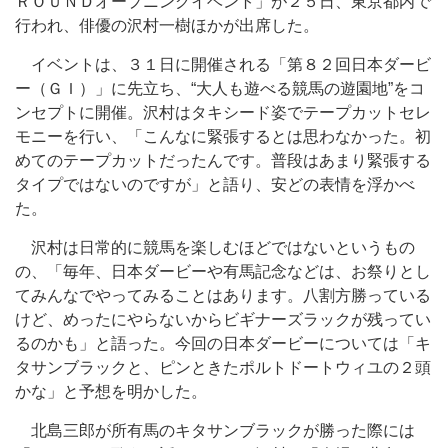
ＲＯＵＮＤオープニングイベント」が２５日、東京都内で
行われ、俳優の沢村一樹ほかが出席した。
イベントは、３１日に開催される「第８２回日本ダービ
ー（ＧＩ）」に先立ち、“大人も遊べる競馬の遊園地”をコ
ンセプトに開催。沢村はタキシード姿でテープカットセレ
モニーを行い、「こんなに緊張するとは思わなかった。初
めてのテープカットだったんです。普段はあまり緊張する
タイプではないのですが」と語り、安どの表情を浮かべ
た。
沢村は日常的に競馬を楽しむほどではないというもの
の、「毎年、日本ダービーや有馬記念などは、お祭りとし
てみんなでやってみることはあります。八割方勝っている
けど、めったにやらないからビギナーズラックが残ってい
るのかも」と語った。今回の日本ダービーについては「キ
タサンブラックと、ピンときたポルトドートウィユの２頭
かな」と予想を明かした。
北島三郎が所有馬のキタサンブラックが勝った際には