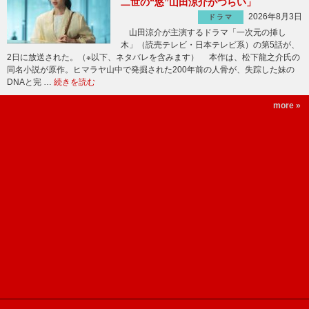
二世の“悠”山田涼介がつらい」
2026年8月3日
ドラマ
山田涼介が主演するドラマ「一次元の挿し
木」（読売テレビ・日本テレビ系）の第5話が、
2日に放送された。（※以下、ネタバレを含みます） 本作は、松下龍之介氏の
同名小説が原作。ヒマラヤ山中で発掘された200年前の人骨が、失踪した妹の
DNAと完 …
続きを読む
more »