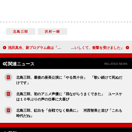
北島三郎
沢村一樹
浅田真央、新プログラム曲は「時の流れに身をまかせ」！？ 「ボーカル入りがＯＫになったので…」
ベッキー、吉高由里子の“料理上手”を明かす 「おいしくて、衝撃を受けました」
関連ニュース
RELATED NEWS
北島三郎、最後の座長公演に「やる気十分」 「歌い続けて死ぬだ
けです」
北島三郎、初のアニメ声優に「我ながらうまくできた」 ユースケ
は１０年ぶりの声の仕事に大喜び
北島三郎、紅白を「合戦でなく祭典に」 河西智美と並び「これも
時代だね」