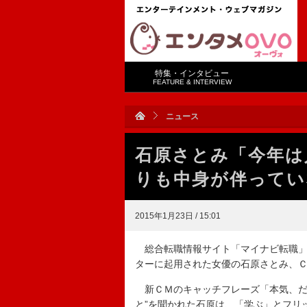
特集・インタビュー
FEATURE & INTERVIEW
ニュース
石原さとみ「今年は
りも中身が伴ってい
2015年1月23日 / 15:01
総合転職情報サイト「マイナビ転職」
ターに起用された女優の石原さとみ、
新ＣＭのキャッチフレーズ「本気、だ
と”を聞かれた石原は、「学ぶ」とフリ