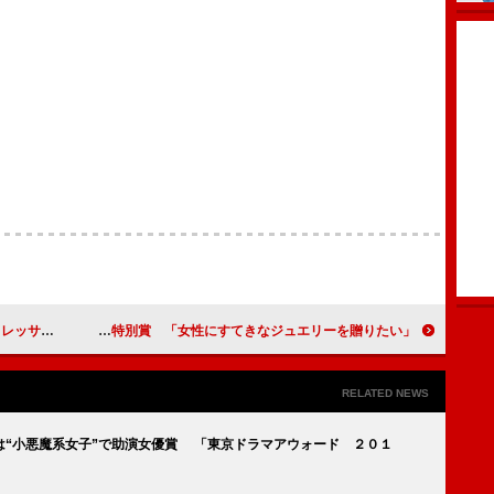
大き過ぎる」
高橋大輔がジュエリーベストドレッサー特別賞 「女性にすてきなジュエリーを贈りたい」
RELATED NEWS
は“小悪魔系女子”で助演女優賞 「東京ドラマアウォード ２０１