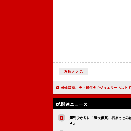
石原さとみ
橋本環奈、史上最年少でジュエリーベストドレッサー １５歳での受賞に「ご褒美が
関連ニュース
満島ひかりに主演女優賞、石原さとみ
４」