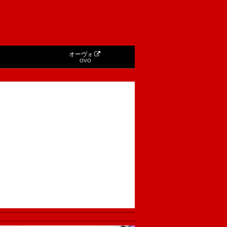
オーヴォ
OVO