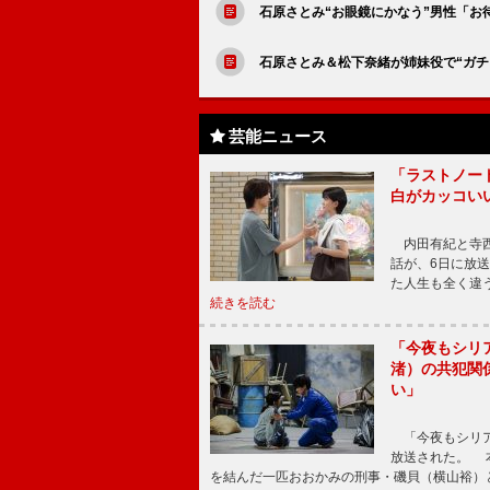
石原さとみ“お眼鏡にかなう”男性「
石原さとみ＆松下奈緒が姉妹役で“ガチ
芸能ニュース
「ラストノー
白がカッコい
内田有紀と寺西
話が、6日に放
た人生も全く違
続きを読む
「今夜もシリ
渚）の共犯関
い」
「今夜もシリア
放送された。 
を結んだ一匹おおかみの刑事・磯貝（横山裕）