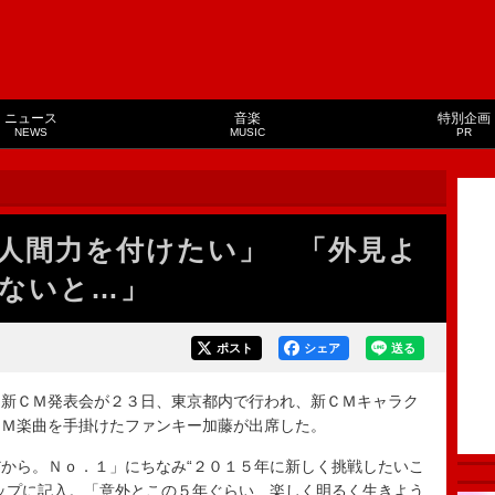
ニュース
音楽
特別企画
NEWS
MUSIC
PR
人間力を付けたい」 「外見よ
ないと…」
ポスト
シェア
送る
新ＣＭ発表会が２３日、東京都内で行われ、新ＣＭキャラク
ＣＭ楽曲を手掛けたファンキー加藤が出席した。
から。Ｎｏ．１」にちなみ“２０１５年に新しく挑戦したいこ
ップに記入。「意外とこの５年ぐらい、楽しく明るく生きよう