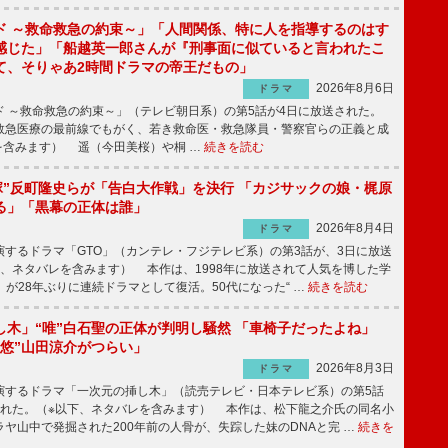
ド ～救命救急の約束～」「人間関係、特に人を指導するのはす
感じた」「船越英一郎さんが『刑事面に似ていると言われたこ
て、そりゃあ2時間ドラマの帝王だもの」
2026年8月6日
ドラマ
 ～救命救急の約束～」（テレビ朝日系）の第5話が4日に放送された。
急医療の最前線でもがく、若き救命医・救急隊員・警察官らの正義と成
を含みます） 遥（今田美桜）や桐 …
続きを読む
鬼塚”反町隆史らが「告白大作戦」を決行 「カジサックの娘・梶原
る」「黒幕の正体は誰」
2026年8月4日
ドラマ
するドラマ「GTO」（カンテレ・フジテレビ系）の第3話が、3日に放送
下、ネタバレを含みます） 本作は、1998年に放送されて人気を博した学
」が28年ぶりに連続ドラマとして復活。50代になった“ …
続きを読む
し木」“唯”白石聖の正体が判明し騒然 「車椅子だったよね」
“悠”山田涼介がつらい」
2026年8月3日
ドラマ
するドラマ「一次元の挿し木」（読売テレビ・日本テレビ系）の第5話
された。（※以下、ネタバレを含みます） 本作は、松下龍之介氏の同名小
ヤ山中で発掘された200年前の人骨が、失踪した妹のDNAと完 …
続きを