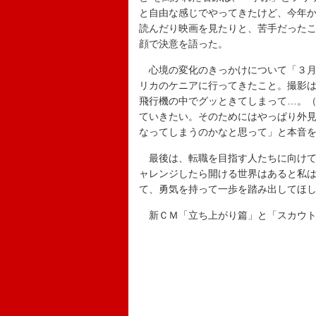
と自由な感じでやってきたけど、今年
読んだり映画を見たりと、苦手だった
顔で決意を語った。
心境の変化のきっかけについて「３月
リカのケニアに行ってきたこと。撮影
飛行機の中でグッときてしまって…。
ていきたい。そのためにはやっぱり外
なってしまうのかなと思って」と本音
最後は、転職を目指す人たちに向けて
ャレンジしたら開ける世界はあると私
て、勇気を持って一歩を踏み出してほ
新ＣＭ「立ち上がり篇」と「スカウト