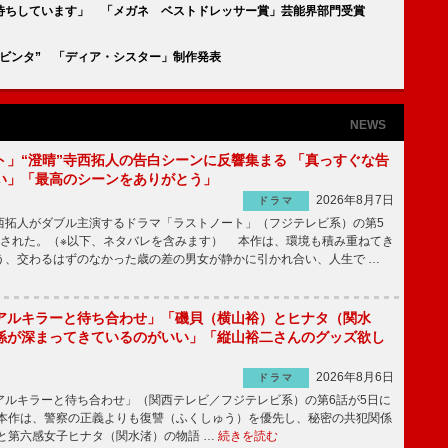
お待ちしています」 「メガネ ベストドレッサー賞」芸能界部門受賞
ビンタ” 「ディア・シスター」制作発表
NEWS
ト」“澄晴”寺西拓人の告白シーンに反響集まる 「真っすぐな告
い」「最高のシーンをありがとう」
2026年8月7日
ドラマ
拓人がダブル主演するドラマ「ラストノート」（フジテレビ系）の第5
送された。（※以下、ネタバレを含みます） 本作は、環境も積み重ねてき
う、交わるはずのなかった歳の差の男女が静かに引かれ合い、人生で …
アルキラーと待ち合わせ」「磯貝（横山裕）とヒナタ（関水
係が深まってきているのがいい」「縦山裕二さんのグッズ欲し
2026年8月6日
ドラマ
ルキラーと待ち合わせ」（関西テレビ／フジテレビ系）の第6話が5日に
本作は、警察の正義よりも復讐（ふくしゅう）を優先し、秘密の共犯関係
と第六感女子ヒナタ（関水渚）の物語 …
続きを読む