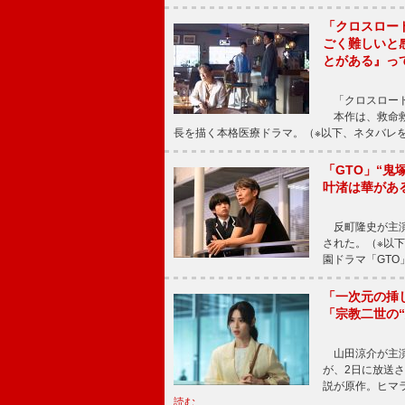
「クロスロー
ごく難しいと
とがある』っ
「クロスロード
本作は、救命救
長を描く本格医療ドラマ。（※以下、ネタバレ
「GTO」“
叶渚は華があ
反町隆史が主演
された。（※以
園ドラマ「GTO
「一次元の挿
「宗教二世の
山田涼介が主演
が、2日に放送
説が原作。ヒマラ
読む