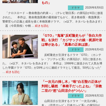
もの」
2026年8月6日
ドラマ
「クロスロード ～救命救急の約束～」（テレビ朝日系）の第5話が4日に放送
された。 本作は、救命救急医療の最前線でもがく、若き救命医・救急隊員・
警察官らの正義と成長を描く本格医療ドラマ。（※以下、ネタバレを含みます）
遥（今田美桜）や桐 …
続きを読む
「GTO」“鬼塚”反町隆史らが「告白大作
戦」を決行 「カジサックの娘・梶原叶渚
は華がある」「黒幕の正体は誰」
2026年8月4日
ドラマ
反町隆史が主演するドラマ「GTO」（カンテ
レ・フジテレビ系）の第3話が、3日に放送され
た。（※以下、ネタバレを含みます） 本作は、1998年に放送されて人気を博
した学園ドラマ「GTO」が28年ぶりに連続ドラマとして復活。50代になった“
…
続きを読む
「一次元の挿し木」“唯”白石聖の正体が
判明し騒然 「車椅子だったよね」「宗教
二世の“悠”山田涼介がつらい」
2026年8月3日
ドラマ
山田涼介が主演するドラマ「一次元の挿し
木」（読売テレビ・日本テレビ系）の第5話が、