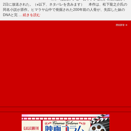
2日に放送された。（※以下、ネタバレを含みます） 本作は、松下龍之介氏の
同名小説が原作。ヒマラヤ山中で発掘された200年前の人骨が、失踪した妹の
DNAと完 …
続きを読む
more »