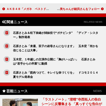
ＡＫＢ４８「メガネ ベストドレッサー賞」２度目の受賞 渡辺麻友、秋元康に“サングラス曲”をおねだり
日本エレキテル連合、ダイエット企画で試食ＮＧ 朱美ちゃんが細貝さんをフォロー
関連ニュース
RELATED NEWS
石原さとみ＆松下奈緒が姉妹役で“ガチビンタ” 「ディア・シスタ
ー」制作発表
石原さとみ「来週、双子の叔母さんになります」 玉木宏「何かを
信じることは大事」
玉木宏、１年越しの主演作公開に「胸がいっぱい」 石原さとみ
は“若手からの卒業”に動揺
石原さとみ「筋肉つけて、キレイな体づくりを」 ドコモ２０１４
夏モデル発表会
芸能ニュース
NEWS
「ラストノート」“澄晴”寺西拓人の告白
シーンに反響集まる 「真っすぐな告白が