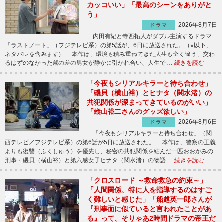
カッコいい」「最高のシーンをありがと
う」
2026年8月7日
ドラマ
内田有紀と寺西拓人がダブル主演するドラマ
「ラストノート」（フジテレビ系）の第5話が、6日に放送された。（※以下、
ネタバレを含みます） 本作は、環境も積み重ねてきた人生も全く違う、交わ
るはずのなかった歳の差の男女が静かに引かれ合い、人生で …
続きを読む
「今夜もシリアルキラーと待ち合わせ」
「磯貝（横山裕）とヒナタ（関水渚）の
共犯関係が深まってきているのがいい」
「縦山裕二さんのグッズ欲しい」
2026年8月6日
ドラマ
「今夜もシリアルキラーと待ち合わせ」（関
西テレビ／フジテレビ系）の第6話が5日に放送された。 本作は、警察の正義
よりも復讐（ふくしゅう）を優先し、秘密の共犯関係を結んだ一匹おおかみの
刑事・磯貝（横山裕）と第六感女子ヒナタ（関水渚）の物語 …
続きを読む
「クロスロード ～救命救急の約束～」
「人間関係、特に人を指導するのはすご
く難しいと感じた」「船越英一郎さんが
『刑事面に似ていると言われたことがあ
る』って、そりゃあ2時間ドラマの帝王だ