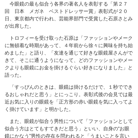
今眼鏡の最も似合う各界の著名人を表彰する「第２７
回 日本 メガネ ベストドレッサー賞」表彰式が２０
日、東京都内で行われ、芸能界部門で受賞した石原さとみ
が出席した。
トロフィーを受け取った石原は「ファッションやメーク
に無頓着な時期があって、４年前から徐々に興味を持ち始
めました」と語り、「友達を通じて好きな眼鏡屋さんがで
きて、そこに通うようになって、どのファッションやメー
クよりも眼鏡にお金を掛けるぐらい好きになりました」と
語った。
「すっぴんのときは、眼鏡は掛けるだけで、１秒ででき
るおしゃれだと思う」とにっこり。表彰式後の会見では最
近お気に入りの眼鏡を「正方形の赤い眼鏡を気に入ってよ
く掛けています」と明かした。
また、眼鏡が似合う男性について「ファッションとして
似合う方はとてもすてきだと思う」といい、自身の“お眼
鏡にかなう”男性の存在を問われると「うまいことを言い