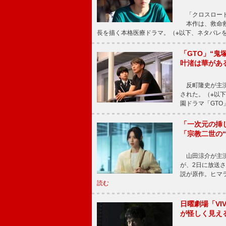
「クロスロード
本作は、救命救
長を描く本格医療ドラマ。（※以下、ネタバレ
「GTO」“
叶渚は華があ
反町隆史が主演
された。（※以
園ドラマ「GTO
「一次元の挿
「宗教二世の
山田涼介が主演
が、2日に放送
説が原作。ヒマラ
読む
日曜劇場「V
が怪しく見え