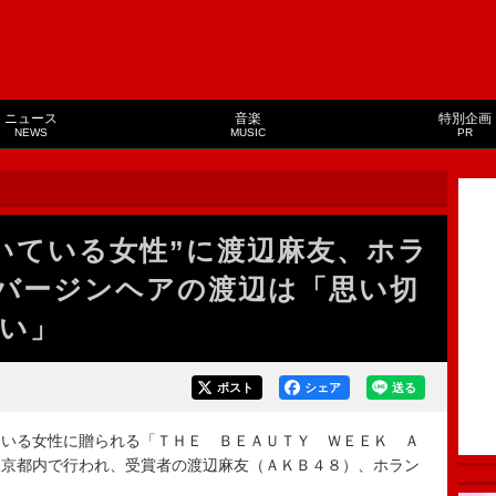
ニュース
音楽
特別企画
NEWS
MUSIC
PR
いている女性”に渡辺麻友、ホラ
バージンヘアの渡辺は「思い切
い」
ポスト
シェア
送る
ている女性に贈られる「ＴＨＥ ＢＥＡＵＴＹ ＷＥＥＫ Ａ
東京都内で行われ、受賞者の渡辺麻友（ＡＫＢ４８）、ホラン