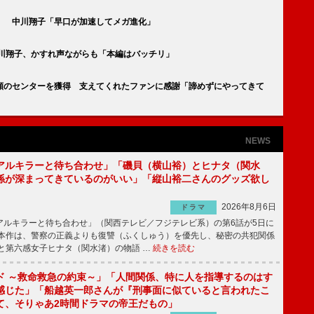
」 中川翔子「早口が加速してメガ進化」
川翔子、かすれ声ながらも「本編はバッチリ」
願のセンターを獲得 支えてくれたファンに感謝「諦めずにやってきて
NEWS
アルキラーと待ち合わせ」「磯貝（横山裕）とヒナタ（関水
係が深まってきているのがいい」「縦山裕二さんのグッズ欲し
2026年8月6日
ドラマ
ルキラーと待ち合わせ」（関西テレビ／フジテレビ系）の第6話が5日に
本作は、警察の正義よりも復讐（ふくしゅう）を優先し、秘密の共犯関係
と第六感女子ヒナタ（関水渚）の物語 …
続きを読む
ド ～救命救急の約束～」「人間関係、特に人を指導するのはす
感じた」「船越英一郎さんが『刑事面に似ていると言われたこ
て、そりゃあ2時間ドラマの帝王だもの」