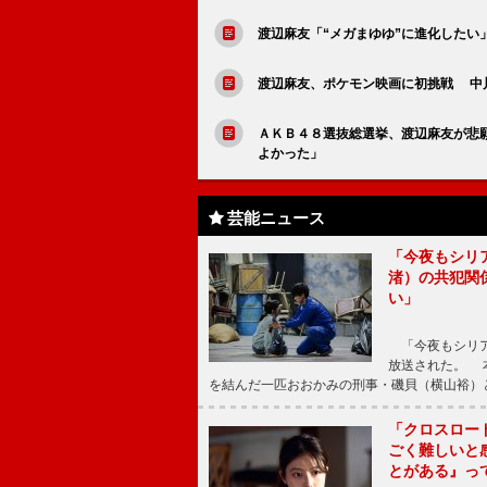
渡辺麻友「“メガまゆゆ”に進化したい
渡辺麻友、ポケモン映画に初挑戦 中
ＡＫＢ４８選抜総選挙、渡辺麻友が悲
よかった」
芸能ニュース
「今夜もシリ
渚）の共犯関
い」
「今夜もシリア
放送された。 
を結んだ一匹おおかみの刑事・磯貝（横山裕）
「クロスロー
ごく難しいと
とがある』っ