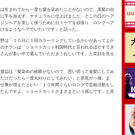
は生まれてから一度も髪を染めたことがないので、黒髪の自
グに手を加えず、ナチュラルに仕上げました」とこの日のヘア
ージンヘアを美しく保つために日々ケアを頑張り、ロングヘア
だけるようなヘアでいたいです」と語った。
野は「１０日に１回カラーリングしているかいがあってよか
門のホランは「ショートカット戦国時代と言われるほどすてき
トさんが多い中で選んでいただきうれしいです」と笑顔を見せ
渡辺は「髪染めの経験がないので、思い切って金髪にしてみ
日だけだったら一度丸刈りにしてみたい」と意見が一致。ま
ら仕事が増えたといい「１０年間ぐらいロングで芸能活動をし
ったんですよ。ショートカットさまさまという感じです」と笑