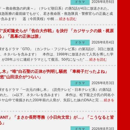
2026年8月6日
ドラマ
 ～救命救急の約束～」（テレビ朝日系）の第5話が4日に放送された。
急医療の最前線でもがく、若き救命医・救急隊員・警察官らの正義と成
を含みます） 遥（今田美桜）や桐 …
続きを読む
鬼塚”反町隆史らが「告白大作戦」を決行 「カジサックの娘・梶原
る」「黒幕の正体は誰」
2026年8月4日
ドラマ
するドラマ「GTO」（カンテレ・フジテレビ系）の第3話が、3日に放送
下、ネタバレを含みます） 本作は、1998年に放送されて人気を博した学
」が28年ぶりに連続ドラマとして復活。50代になった“ …
続きを読む
し木」“唯”白石聖の正体が判明し騒然 「車椅子だったよね」
“悠”山田涼介がつらい」
2026年8月3日
ドラマ
するドラマ「一次元の挿し木」（読売テレビ・日本テレビ系）の第5話
された。（※以下、ネタバレを含みます） 本作は、松下龍之介氏の同名小
ヤ山中で発掘された200年前の人骨が、失踪した妹のDNAと完 …
続きを
IVANT」「まさか長野専務（小日向文世）が…」「こうなると皆
る」
2026年8月3日
ドラマ