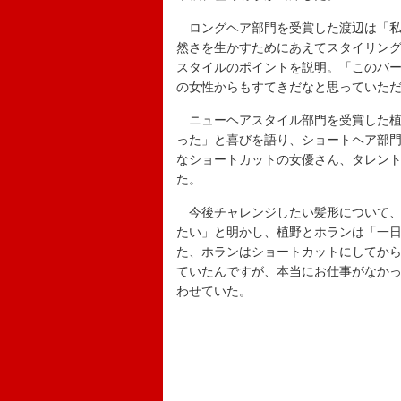
ロングヘア部門を受賞した渡辺は「私
然さを生かすためにあえてスタイリン
スタイルのポイントを説明。「このバ
の女性からもすてきだなと思っていた
ニューヘアスタイル部門を受賞した植
った」と喜びを語り、ショートヘア部
なショートカットの女優さん、タレン
た。
今後チャレンジしたい髪形について、
たい」と明かし、植野とホランは「一
た、ホランはショートカットにしてか
ていたんですが、本当にお仕事がなか
わせていた。