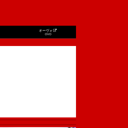
オーヴォ
OVO