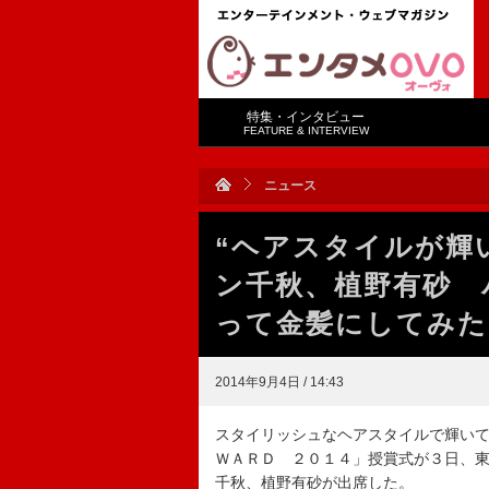
特集・インタビュー
FEATURE & INTERVIEW
ニュース
“ヘアスタイルが輝
ン千秋、植野有砂 
って金髪にしてみた
2014年9月4日 / 14:43
スタイリッシュなヘアスタイルで輝い
ＷＡＲＤ ２０１４」授賞式が３日、
千秋、植野有砂が出席した。