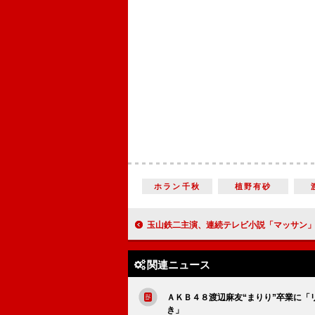
ホラン千秋
植野有砂
玉山鉄二主演、連続テレビ小説「マッサン」 朝ドラ初の外国人ヒロ
関連ニュース
ＡＫＢ４８渡辺麻友“まりり”卒業に
き」