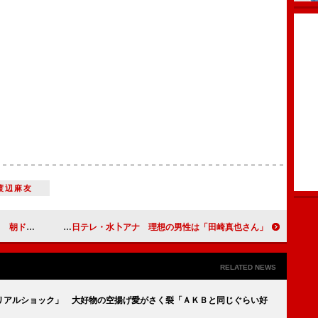
渡辺麻友
インも登場
平愛梨、憧れは日テレ・水卜アナ 理想の男性は「田崎真也さん」
RELATED NEWS
「リアルショック」 大好物の空揚げ愛がさく裂「ＡＫＢと同じぐらい好