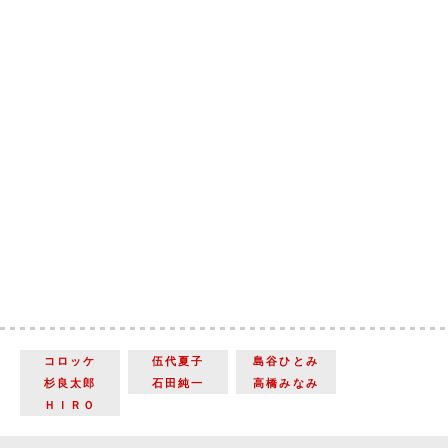
コロッケ
伍代夏子
島谷ひとみ
杉良太郎
石田純一
高橋みなみ
ＨＩＲＯ