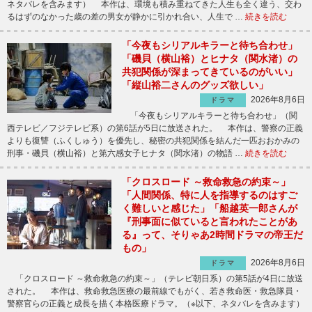
ネタバレを含みます） 本作は、環境も積み重ねてきた人生も全く違う、交わ
るはずのなかった歳の差の男女が静かに引かれ合い、人生で …
続きを読む
「今夜もシリアルキラーと待ち合わせ」
「磯貝（横山裕）とヒナタ（関水渚）の
共犯関係が深まってきているのがいい」
「縦山裕二さんのグッズ欲しい」
2026年8月6日
ドラマ
「今夜もシリアルキラーと待ち合わせ」（関
西テレビ／フジテレビ系）の第6話が5日に放送された。 本作は、警察の正義
よりも復讐（ふくしゅう）を優先し、秘密の共犯関係を結んだ一匹おおかみの
刑事・磯貝（横山裕）と第六感女子ヒナタ（関水渚）の物語 …
続きを読む
「クロスロード ～救命救急の約束～」
「人間関係、特に人を指導するのはすご
く難しいと感じた」「船越英一郎さんが
『刑事面に似ていると言われたことがあ
る』って、そりゃあ2時間ドラマの帝王だ
もの」
2026年8月6日
ドラマ
「クロスロード ～救命救急の約束～」（テレビ朝日系）の第5話が4日に放送
された。 本作は、救命救急医療の最前線でもがく、若き救命医・救急隊員・
警察官らの正義と成長を描く本格医療ドラマ。（※以下、ネタバレを含みます）