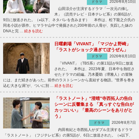
2026年8月10日
ドラマ
山田涼介が主演するドラマ「一次元の挿し
木」（読売テレビ・日本テレビ系）の第6話が、
9日に放送された。（※以下、ネタバレを含みます） 本作は、松下龍之介氏の
同名小説が原作。ヒマラヤ山中で発掘された200年前の人骨が、失踪した妹の
DNAと完 …
続きを読む
日曜劇場「VIVANT」「マジかよ野崎」
「ラストがショック過ぎてぼうぜん」
2026年8月10日
ドラマ
「VIVANT」（TBS系）の第13話が9日に放送
された。 本作は、2023年夏、日本中を熱狂さ
せたドラマの続編。乃木憂助（堺雅人）の冒険
には、まだ続きがあった。前作のラストシーンから直結する物語。“世界を巻き
込む大きな渦”が、ついに別 …
続きを読む
「ラストノート」“澄晴”寺西拓人の告白
シーンに反響集まる 「真っすぐな告白が
カッコいい」「最高のシーンをありがと
う」
2026年8月7日
ドラマ
内田有紀と寺西拓人がダブル主演するドラマ
「ラストノート」（フジテレビ系）の第5話が、6日に放送された。（※以下、