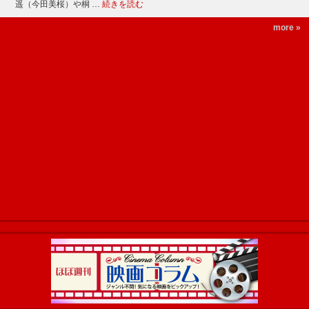
遥（今田美桜）や桐 …
続きを読む
more »