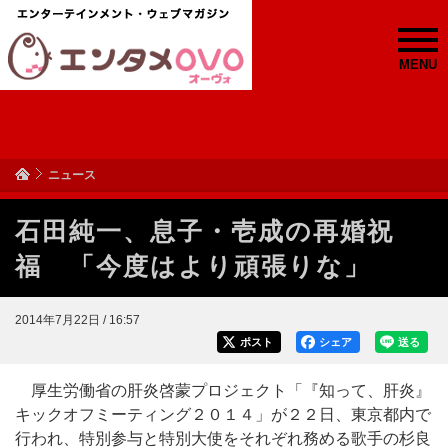
MENU
ニュース
石田純一、息子・壱成の再婚祝
福 「今度はより頑張りな」
2014年7月22日 / 16:57
ポスト
シェア
送る
厚生労働省の肝炎啓蒙プロジェクト「『知って、肝炎』
キックオフミーティング２０１４」が２２日、東京都内で
行われ、特別参与と特別大使をそれぞれ務める歌手の杉良