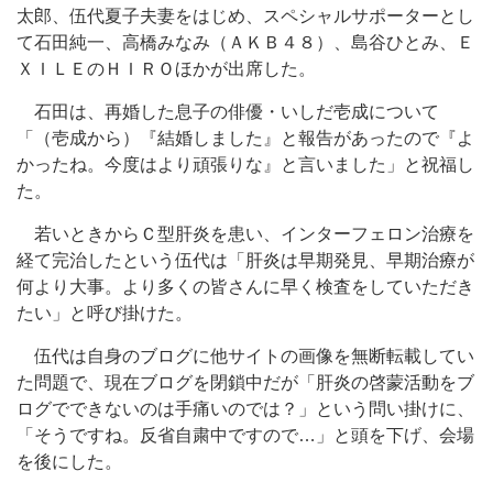
太郎、伍代夏子夫妻をはじめ、スペシャルサポーターとし
て石田純一、高橋みなみ（ＡＫＢ４８）、島谷ひとみ、Ｅ
ＸＩＬＥのＨＩＲＯほかが出席した。
石田は、再婚した息子の俳優・いしだ壱成について
「（壱成から）『結婚しました』と報告があったので『よ
かったね。今度はより頑張りな』と言いました」と祝福し
た。
若いときからＣ型肝炎を患い、インターフェロン治療を
経て完治したという伍代は「肝炎は早期発見、早期治療が
何より大事。より多くの皆さんに早く検査をしていただき
たい」と呼び掛けた。
伍代は自身のブログに他サイトの画像を無断転載してい
た問題で、現在ブログを閉鎖中だが「肝炎の啓蒙活動をブ
ログでできないのは手痛いのでは？」という問い掛けに、
「そうですね。反省自粛中ですので…」と頭を下げ、会場
を後にした。