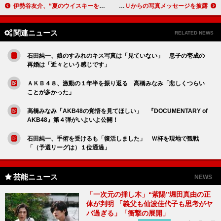
伊勢谷友介、“夏のウイスキーを楽しむ７箇条”を提案 「仕事に影響が出るぐらい考えた」
大竹しのぶ「大きくなっても子どもは子ども」 ＩＭＡＬＵからの写真メッセージを披露
関連ニュース
RELATED NEWS
石田純一、娘のすみれのキス写真は「見ていない」 息子の壱成の
再婚は「近々という感じです」
ＡＫＢ４８、激動の１年半を振り返る 高橋みなみ「悲しくつらい
ことが多かった」
高橋みなみ「AKB48の覚悟を見てほしい」 『DOCUMENTARY of
AKB48』第４弾がいよいよ公開！
石田純一、手術を受けるも「復活しました」 Ｗ杯を現地で観戦
「（予選リーグは）１位通過」
芸能ニュース
NEWS
「一次元の挿し木」“紫陽”堀田真由の正
体が判明 「義父も仙波佳代子も思考がヤ
バ過ぎる」「衝撃の展開」