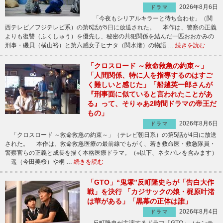
2026年8月6日
ドラマ
「今夜もシリアルキラーと待ち合わせ」（関
西テレビ／フジテレビ系）の第6話が5日に放送された。 本作は、警察の正義
よりも復讐（ふくしゅう）を優先し、秘密の共犯関係を結んだ一匹おおかみの
刑事・磯貝（横山裕）と第六感女子ヒナタ（関水渚）の物語 …
続きを読む
「クロスロード ～救命救急の約束～」
「人間関係、特に人を指導するのはすご
く難しいと感じた」「船越英一郎さんが
『刑事面に似ていると言われたことがあ
る』って、そりゃあ2時間ドラマの帝王だ
もの」
2026年8月6日
ドラマ
「クロスロード ～救命救急の約束～」（テレビ朝日系）の第5話が4日に放送
された。 本作は、救命救急医療の最前線でもがく、若き救命医・救急隊員・
警察官らの正義と成長を描く本格医療ドラマ。（※以下、ネタバレを含みます）
遥（今田美桜）や桐 …
続きを読む
「GTO」“鬼塚”反町隆史らが「告白大作
戦」を決行 「カジサックの娘・梶原叶渚
は華がある」「黒幕の正体は誰」
2026年8月4日
ドラマ
反町隆史が主演するドラマ「GTO」（カンテ