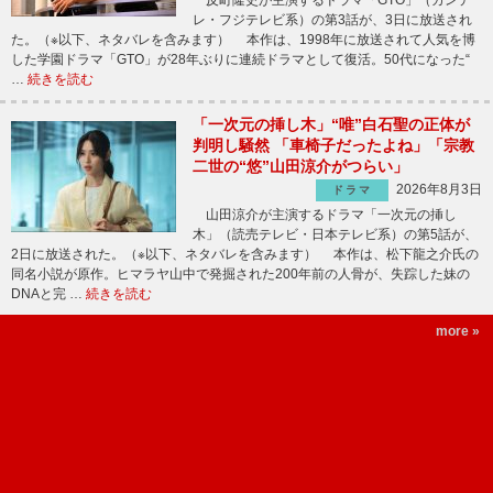
レ・フジテレビ系）の第3話が、3日に放送され
た。（※以下、ネタバレを含みます） 本作は、1998年に放送されて人気を博
した学園ドラマ「GTO」が28年ぶりに連続ドラマとして復活。50代になった“
…
続きを読む
「一次元の挿し木」“唯”白石聖の正体が
判明し騒然 「車椅子だったよね」「宗教
二世の“悠”山田涼介がつらい」
2026年8月3日
ドラマ
山田涼介が主演するドラマ「一次元の挿し
木」（読売テレビ・日本テレビ系）の第5話が、
2日に放送された。（※以下、ネタバレを含みます） 本作は、松下龍之介氏の
同名小説が原作。ヒマラヤ山中で発掘された200年前の人骨が、失踪した妹の
DNAと完 …
続きを読む
more »