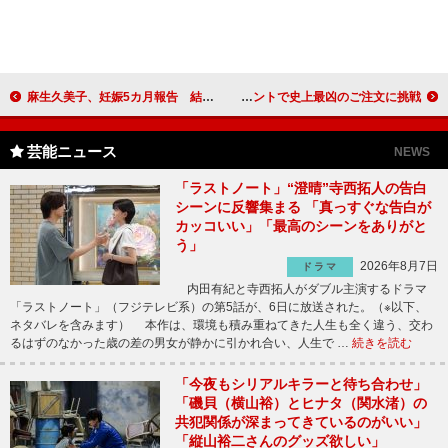
麻生久美子、妊娠5カ月報告 結婚4年目に授かった命
ハイウォーＱ太郎「結婚費用は700万円」 映画公開イベントで史上最凶のご注文に挑戦
芸能ニュース
NEWS
「ラストノート」“澄晴”寺西拓人の告白
シーンに反響集まる 「真っすぐな告白が
カッコいい」「最高のシーンをありがと
う」
2026年8月7日
ドラマ
内田有紀と寺西拓人がダブル主演するドラマ
「ラストノート」（フジテレビ系）の第5話が、6日に放送された。（※以下、
ネタバレを含みます） 本作は、環境も積み重ねてきた人生も全く違う、交わ
るはずのなかった歳の差の男女が静かに引かれ合い、人生で …
続きを読む
「今夜もシリアルキラーと待ち合わせ」
「磯貝（横山裕）とヒナタ（関水渚）の
共犯関係が深まってきているのがいい」
「縦山裕二さんのグッズ欲しい」