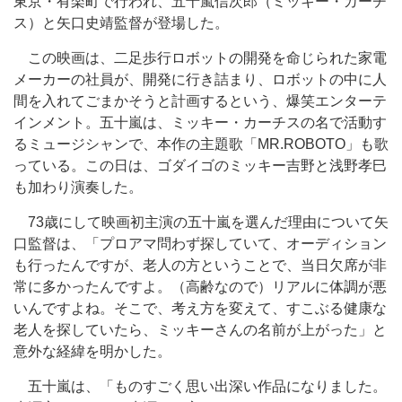
東京・有楽町で行われ、五十嵐信次郎（ミッキー・カーチ
ス）と矢口史靖監督が登場した。
この映画は、二足歩行ロボットの開発を命じられた家電
メーカーの社員が、開発に行き詰まり、ロボットの中に人
間を入れてごまかそうと計画するという、爆笑エンターテ
インメント。五十嵐は、ミッキー・カーチスの名で活動す
るミュージシャンで、本作の主題歌「MR.ROBOTO」も歌
っている。この日は、ゴダイゴのミッキー吉野と浅野孝巳
も加わり演奏した。
73歳にして映画初主演の五十嵐を選んだ理由について矢
口監督は、「プロアマ問わず探していて、オーディション
も行ったんですが、老人の方ということで、当日欠席が非
常に多かったんですよ。（高齢なので）リアルに体調が悪
いんですよね。そこで、考え方を変えて、すこぶる健康な
老人を探していたら、ミッキーさんの名前が上がった」と
意外な経緯を明かした。
五十嵐は、「ものすごく思い出深い作品になりました。