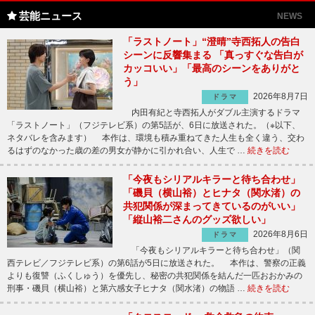
芸能ニュース
NEWS
「ラストノート」“澄晴”寺西拓人の告白
シーンに反響集まる 「真っすぐな告白が
カッコいい」「最高のシーンをありがと
う」
2026年8月7日
ドラマ
内田有紀と寺西拓人がダブル主演するドラマ
「ラストノート」（フジテレビ系）の第5話が、6日に放送された。（※以下、
ネタバレを含みます） 本作は、環境も積み重ねてきた人生も全く違う、交わ
るはずのなかった歳の差の男女が静かに引かれ合い、人生で …
続きを読む
「今夜もシリアルキラーと待ち合わせ」
「磯貝（横山裕）とヒナタ（関水渚）の
共犯関係が深まってきているのがいい」
「縦山裕二さんのグッズ欲しい」
2026年8月6日
ドラマ
「今夜もシリアルキラーと待ち合わせ」（関
西テレビ／フジテレビ系）の第6話が5日に放送された。 本作は、警察の正義
よりも復讐（ふくしゅう）を優先し、秘密の共犯関係を結んだ一匹おおかみの
刑事・磯貝（横山裕）と第六感女子ヒナタ（関水渚）の物語 …
続きを読む