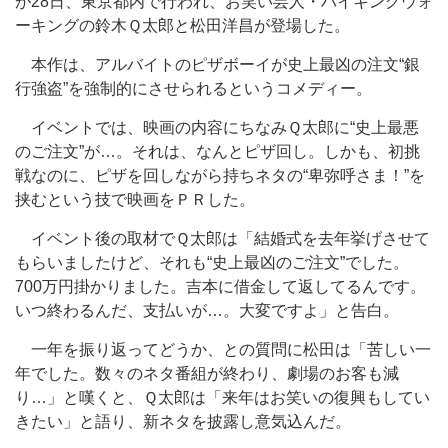
が28日、東京都内で行われ、お笑い芸人・ハイキングウォ
ーキングの鈴木Ｑ太郎と松田洋昌が登場した。
本作は、アルバイトのピザボーイが史上最凶の注文“銀
行強盗”を強制的にさせられるというコメディー。
イベントでは、映画の内容にちなみＱ太郎に“史上最悪
のご注文”が…。それは、なんとピザ回し。しかも、初挑
戦なのに、ピザを回しながら持ちネタの“卑弥呼さま！”を
挟むという技で映画をＰＲした。
イベント後の取材でＱ太郎は「結婚式を去年挙げさせて
もらいましたけど、それも“史上最凶のご注文”でした。
700万円掛かりました。吉本に借金して返してるんです。
いつ終わるんだ、支払いが…。大変ですよ」と告白。
一年を振り返ってどうか、との質問に松田は「苦しい一
年でした。数々のネタ番組が終わり、劇場のお客も減
り…」と嘆くと、Ｑ太郎は「来年はお笑いの復興もしてい
きたい」と語り、新ネタを披露し意気込んだ。