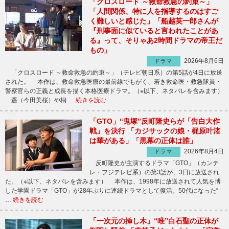
「クロスロード ～救命救急の約束～」
「人間関係、特に人を指導するのはすご
く難しいと感じた」「船越英一郎さんが
『刑事面に似ていると言われたことがあ
る』って、そりゃあ2時間ドラマの帝王だ
もの」
2026年8月6日
ドラマ
「クロスロード ～救命救急の約束～」（テレビ朝日系）の第5話が4日に放送
された。 本作は、救命救急医療の最前線でもがく、若き救命医・救急隊員・
警察官らの正義と成長を描く本格医療ドラマ。（※以下、ネタバレを含みます）
遥（今田美桜）や桐 …
続きを読む
「GTO」“鬼塚”反町隆史らが「告白大作
戦」を決行 「カジサックの娘・梶原叶渚
は華がある」「黒幕の正体は誰」
2026年8月4日
ドラマ
反町隆史が主演するドラマ「GTO」（カンテ
レ・フジテレビ系）の第3話が、3日に放送され
た。（※以下、ネタバレを含みます） 本作は、1998年に放送されて人気を博
した学園ドラマ「GTO」が28年ぶりに連続ドラマとして復活。50代になった“
…
続きを読む
「一次元の挿し木」“唯”白石聖の正体が