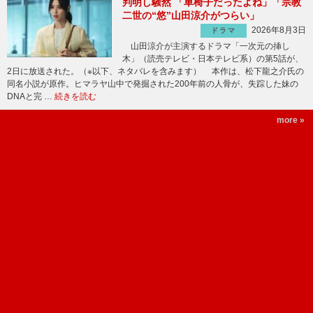
判明し騒然 「車椅子だったよね」「宗教
二世の“悠”山田涼介がつらい」
2026年8月3日
ドラマ
山田涼介が主演するドラマ「一次元の挿し
木」（読売テレビ・日本テレビ系）の第5話が、
2日に放送された。（※以下、ネタバレを含みます） 本作は、松下龍之介氏の
同名小説が原作。ヒマラヤ山中で発掘された200年前の人骨が、失踪した妹の
DNAと完 …
続きを読む
more »