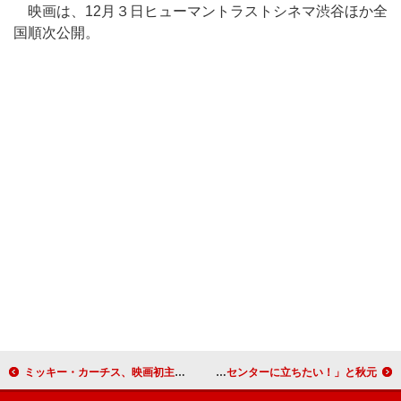
映画は、12月３日ヒューマントラストシネマ渋谷ほか全
国順次公開。
ミッキー・カーチス、映画初主演 「思い出深い、生涯忘れない映画
ＡＫＢ秋元＆梅田、ＭＪになりきりダンス 「センターに立ちたい！」と秋元