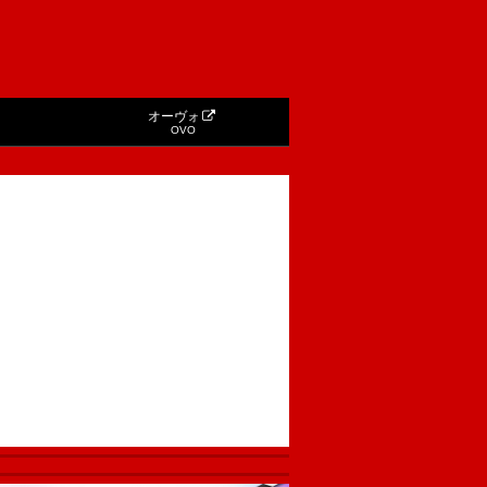
オーヴォ
OVO