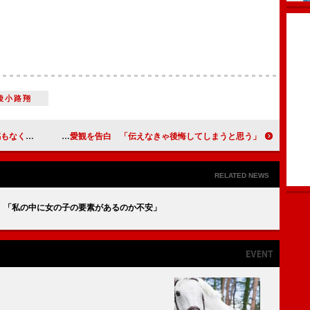
綾小路翔
見心地」
関ジャニ丸山が恋愛観を告白 「伝えなきゃ後悔してしまうと思う」
RELATED NEWS
 「私の中に女の子の要素があるのか不安」