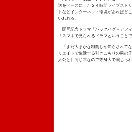
送をベースにした２４時間ライブスト
トなどインターネット環境があればどこ
いわれる。
開局記念ドラマ「バックハグ～アフィ
「スマホで見られるドラマということ
「まだ大まかな粗筋しか知らされてな
リエイトで生活する引きこもりの男の
人公と）同じ年なので等身大で演じら