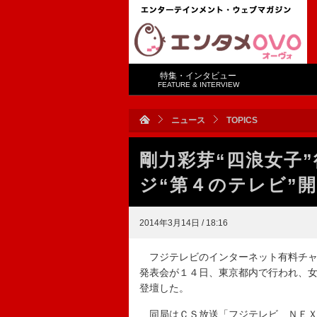
特集・インタビュー
FEATURE & INTERVIEW
ニュース
TOPICS
剛力彩芽“四浪女子
ジ“第４のテレビ”
2014年3月14日 / 18:16
フジテレビのインターネット有料チャ
発表会が１４日、東京都内で行われ、
登壇した。
同局はＣＳ放送「フジテレビ ＮＥＸ