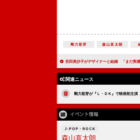
剛力彩芽
森山直太朗
安田美沙子がデザイナーと結婚 「まだ実感もなく、夢
関連ニュース
剛力彩芽が『Ｌ・ＤＫ』で映画初主演
J-POP・ROCK
森山直太朗