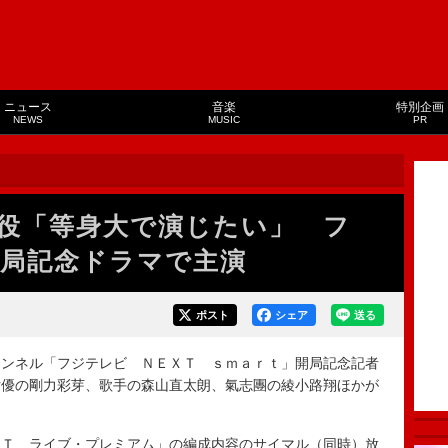
ニュース
音楽
特別企画
NEWS
MUSIC
PR
”役「等身大で演じたい」 フ
開局記念ドラマで主演
ポスト
シェア
送る
ンネル「フジテレビ ＮＥＸＴ ｓｍａｒｔ」開局記念記者
女優の剛力彩芽、歌手の森山直太朗、氣志團の綾小路翔ほかが
Ｔ ライブ・プレミアム」の編成内容のサイマル（同時）放