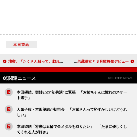
本田望結
壇蜜、「たくさん触って、戯れて」 等身大フィギュア“壇蜜２”に「全てにおいて負けた気分」
海老蔵、くまモンに「ほっぺ戻ってよかった」 くまモンは海老蔵長女と３月歌舞伎デビュー
関連ニュース
RELATED NEWS
本田望結、実姉との“初共演”に緊張 「お姉ちゃんは憧れのスケー
ト選手」
人気子役・本田望結が初司会 「お姉さんって恥ずかしいけどうれ
しい」
本田望結「将来は五輪で金メダルを取りたい」 「たまに優しくし
てくれる人が好き」