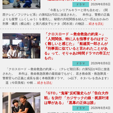
2026年8月6日
ドラマ
「今夜もシリアルキラーと待ち合わせ」（関
西テレビ／フジテレビ系）の第6話が5日に放送された。 本作は、警察の正義
よりも復讐（ふくしゅう）を優先し、秘密の共犯関係を結んだ一匹おおかみの
刑事・磯貝（横山裕）と第六感女子ヒナタ（関水渚）の物語 …
続きを読む
「クロスロード ～救命救急の約束～」
「人間関係、特に人を指導するのはすご
く難しいと感じた」「船越英一郎さんが
『刑事面に似ていると言われたことがあ
る』って、そりゃあ2時間ドラマの帝王だ
もの」
2026年8月6日
ドラマ
「クロスロード ～救命救急の約束～」（テレビ朝日系）の第5話が4日に放送
された。 本作は、救命救急医療の最前線でもがく、若き救命医・救急隊員・
警察官らの正義と成長を描く本格医療ドラマ。（※以下、ネタバレを含みます）
遥（今田美桜）や桐 …
続きを読む
「GTO」“鬼塚”反町隆史らが「告白大作
戦」を決行 「カジサックの娘・梶原叶渚
は華がある」「黒幕の正体は誰」
2026年8月4日
ドラマ