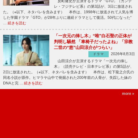
反町隆史が主演するドラマ「GTO」（カンテ
レ・フジテレビ系）の第3話が、3日に放送され
た。（※以下、ネタバレを含みます） 本作は、1998年に放送されて人気を博
した学園ドラマ「GTO」が28年ぶりに連続ドラマとして復活。50代になった“
…
続きを読む
「一次元の挿し木」“唯”白石聖の正体が
判明し騒然 「車椅子だったよね」「宗教
二世の“悠”山田涼介がつらい」
2026年8月3日
ドラマ
山田涼介が主演するドラマ「一次元の挿し
木」（読売テレビ・日本テレビ系）の第5話が、
2日に放送された。（※以下、ネタバレを含みます） 本作は、松下龍之介氏の
同名小説が原作。ヒマラヤ山中で発掘された200年前の人骨が、失踪した妹の
DNAと完 …
続きを読む
more »