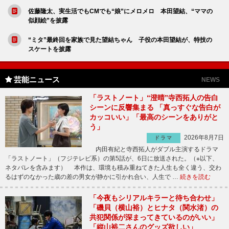
佐藤隆太、実生活でもCMでも“娘”にメロメロ 本田望結、“ママの
似顔絵”を披露
“ミタ”最終回を家族で見た望結ちゃん 子役の本田望結が、特技の
スケートを披露
芸能ニュース
NEWS
「ラストノート」“澄晴”寺西拓人の告白
シーンに反響集まる 「真っすぐな告白が
カッコいい」「最高のシーンをありがと
う」
2026年8月7日
ドラマ
内田有紀と寺西拓人がダブル主演するドラマ
「ラストノート」（フジテレビ系）の第5話が、6日に放送された。（※以下、
ネタバレを含みます） 本作は、環境も積み重ねてきた人生も全く違う、交わ
るはずのなかった歳の差の男女が静かに引かれ合い、人生で …
続きを読む
「今夜もシリアルキラーと待ち合わせ」
「磯貝（横山裕）とヒナタ（関水渚）の
共犯関係が深まってきているのがいい」
「縦山裕二さんのグッズ欲しい」