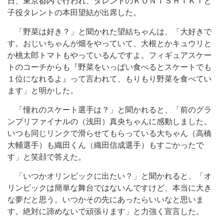
日、東京都内で行われ、タレントのＫＯＮＩＳＨＩＫＩと
子役タレントの本田望結が出席した。
「野菜は好き？」と聞かれた望結ちゃんは、「大好きで
す。おじいちゃんが畑をやっていて、大根とかキュウリと
か桃太郎トマトもやっているんですよ。フィギュアスケー
トのコーチからも『野菜をいっぱい食べるとスケートでも
１位になれるよ』って言われて、もりもり野菜を食べてい
ます」と明かした。
「憧れのスケート選手は？」と聞かれると、「前のグラ
ンプリファイナルの（浅田）真央ちゃんに感動しました。
いつも同じリンクで滑らせてもらっている大ちゃん（高橋
大輔選手）も織田くん（織田信成選手）もすごかったで
す」と笑顔で答えた。
「いつかオリンピックに出たい？」と聞かれると、「オ
リンピックは簡単な舞台ではないんですけど、本当に大き
な夢だと思う。いつかその先にあったらいいなと思いま
す。絶対に諦めないで頑張ります」と力強く宣言した。