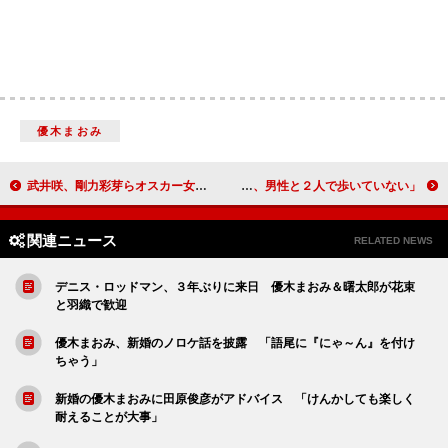
優木まおみ
武井咲、剛力彩芽らオスカー女優が晴れ着で共演 剛力、今年振り返り「いろいろな感情感じた」
福田彩乃、来年は熱愛スキャンダルを 「ここ数年、男性と２人で歩いていない」
関連ニュース
RELATED NEWS
デニス・ロッドマン、３年ぶりに来日 優木まおみ＆曙太郎が花束
と羽織で歓迎
優木まおみ、新婚のノロケ話を披露 「語尾に『にゃ～ん』を付け
ちゃう」
新婚の優木まおみに田原俊彦がアドバイス 「けんかしても楽しく
耐えることが大事」