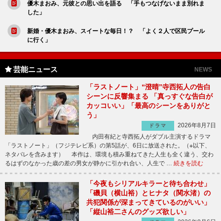
優木まおみ、元彼との思い出を語る 「手もつなげないまま別れま
した」
新婚・優木まおみ、スイートな毎日！？ 「よく２人で区民プール
に行く」
芸能ニュース
NEWS
「ラストノート」“澄晴”寺西拓人の告白
シーンに反響集まる 「真っすぐな告白が
カッコいい」「最高のシーンをありがと
う」
2026年8月7日
ドラマ
内田有紀と寺西拓人がダブル主演するドラマ
「ラストノート」（フジテレビ系）の第5話が、6日に放送された。（※以下、
ネタバレを含みます） 本作は、環境も積み重ねてきた人生も全く違う、交わ
るはずのなかった歳の差の男女が静かに引かれ合い、人生で …
続きを読む
「今夜もシリアルキラーと待ち合わせ」
「磯貝（横山裕）とヒナタ（関水渚）の
共犯関係が深まってきているのがいい」
「縦山裕二さんのグッズ欲しい」