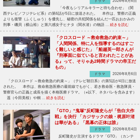
2026年8月6日
ドラマ
「今夜もシリアルキラーと待ち合わせ」（関
西テレビ／フジテレビ系）の第6話が5日に放送された。 本作は、警察の正義
よりも復讐（ふくしゅう）を優先し、秘密の共犯関係を結んだ一匹おおかみの
刑事・磯貝（横山裕）と第六感女子ヒナタ（関水渚）の物語 …
続きを読む
「クロスロード ～救命救急の約束～」
「人間関係、特に人を指導するのはすご
く難しいと感じた」「船越英一郎さんが
『刑事面に似ていると言われたことがあ
る』って、そりゃあ2時間ドラマの帝王だ
もの」
2026年8月6日
ドラマ
「クロスロード ～救命救急の約束～」（テレビ朝日系）の第5話が4日に放送
された。 本作は、救命救急医療の最前線でもがく、若き救命医・救急隊員・
警察官らの正義と成長を描く本格医療ドラマ。（※以下、ネタバレを含みます）
遥（今田美桜）や桐 …
続きを読む
「GTO」“鬼塚”反町隆史らが「告白大作
戦」を決行 「カジサックの娘・梶原叶渚
は華がある」「黒幕の正体は誰」
2026年8月4日
ドラマ
反町隆史が主演するドラマ「GTO」（カンテ