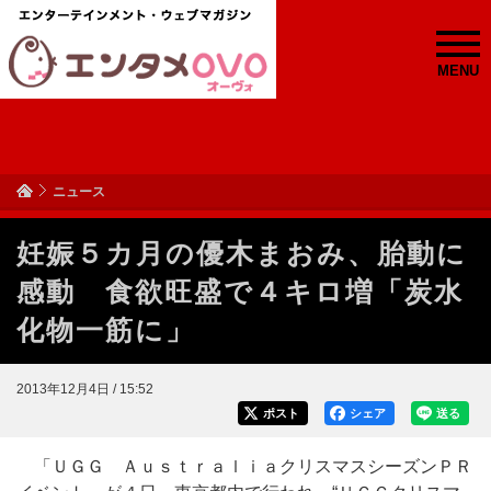
MENU
ニュース
妊娠５カ月の優木まおみ、胎動に
感動 食欲旺盛で４キロ増「炭水
化物一筋に」
2013年12月4日 / 15:52
ポスト
シェア
送る
「ＵＧＧ ＡｕｓｔｒａｌｉａクリスマスシーズンＰＲ