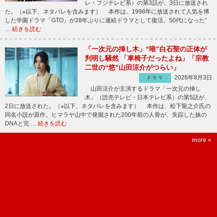
レ・フジテレビ系）の第3話が、3日に放送され
た。（※以下、ネタバレを含みます） 本作は、1998年に放送されて人気を博
した学園ドラマ「GTO」が28年ぶりに連続ドラマとして復活。50代になった“
…
続きを読む
「一次元の挿し木」“唯”白石聖の正体が
判明し騒然 「車椅子だったよね」「宗教
二世の“悠”山田涼介がつらい」
2026年8月3日
ドラマ
山田涼介が主演するドラマ「一次元の挿し
木」（読売テレビ・日本テレビ系）の第5話が、
2日に放送された。（※以下、ネタバレを含みます） 本作は、松下龍之介氏の
同名小説が原作。ヒマラヤ山中で発掘された200年前の人骨が、失踪した妹の
DNAと完 …
続きを読む
more »