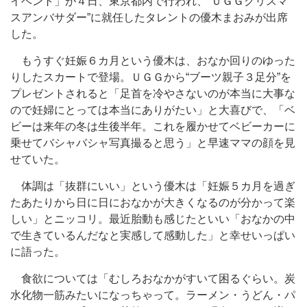
イベント」が４日、東京都内で行われ、“ＵＧＧクリスマ
スアンバサダー”に就任したタレントの優木まおみが出席
した。
もうすぐ妊娠６カ月という優木は、おなか回りのゆった
りしたスカートで登場。ＵＧＧから“ブーツ親子３足分”を
プレゼントされると「足首を冷やさないのが本当に大事な
ので妊婦にとっては本当にありがたい」と大喜びで、「ベ
ビーは来年の冬は生後半年。これを履かせてベビーカーに
乗せてバシャバシャ写真撮ると思う」と早速ママの顔を見
せていた。
体調は「抜群にいい」という優木は「妊娠５カ月を過ぎ
たあたりから日に日におなかが大きくなるのが分かって楽
しい」とニッコリ。最近胎動も感じたといい「おなかの中
で生きているんだなと実感して感動した」と幸せいっぱい
に語った。
食欲については「むしろおなかがすいて困るぐらい。炭
水化物一筋みたいになっちゃって。ラーメン・うどん・パ