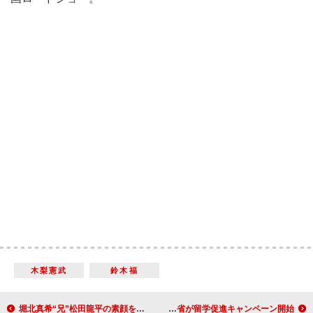
木梨憲武
鈴木福
堀北真希“兄”松田龍平の素顔を暴露 「結構おしゃべりな方なんです」
ＳＮＨ４８宮澤佐江、“宮沢りえ”と呼ばれ「すごくうれしい」 文部科学省が留学促進キャンペーン開始