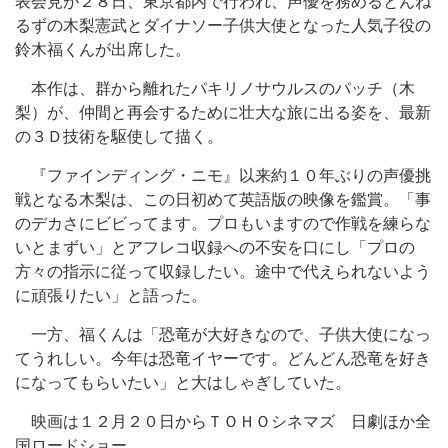
表会見が２８日、東京都内で行われ、声優を務めるとんね
るずの木梨憲武とダイナソー子供大使となった人気子役の
鈴木福くんが出席した。
本作は、群から離れたパキリノサウルスのパッチ（木
梨）が、仲間と再会するために壮大な旅に出る姿を、最新
の３Ｄ技術を駆使して描く。
『ファインディング・ニモ』以来約１０年ぶりの声優挑
戦となる木梨は、この日初めて英語版の映像を鑑賞。「事
のデカさにビビってます。プロもいますので作戦を練らな
いとまずい」とアフレコ収録への不安を口にし「プロの
方々の指示に従って収録したい。途中で代えられないよう
に頑張りたい」と語った。
一方、福くんは「恐竜が大好きなので、子供大使になっ
てうれしい。今年は恐竜イヤーです。どんどん恐竜を好き
になってもらいたい」と大はしゃぎしていた。
映画は１２月２０日からＴＯＨＯシネマズ 日劇ほか全
国ロードショー。