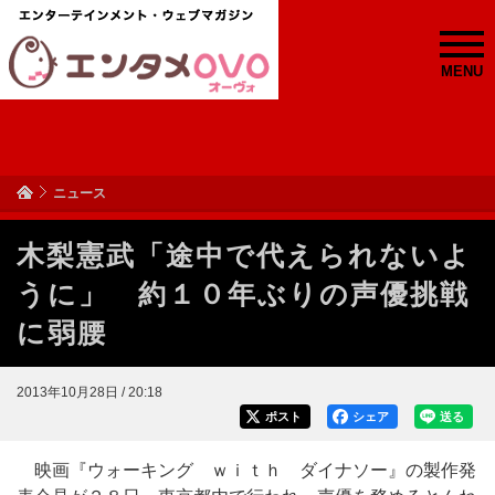
MENU
ニュース
木梨憲武「途中で代えられないよ
うに」 約１０年ぶりの声優挑戦
に弱腰
2013年10月28日 / 20:18
ポスト
シェア
送る
映画『ウォーキング ｗｉｔｈ ダイナソー』の製作発