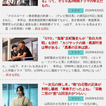
る』って、そりゃあ2時間ドラマの帝王だ
もの」
2026年8月6日
ドラマ
「クロスロード ～救命救急の約束～」（テレビ朝日系）の第5話が4日に放送
された。 本作は、救命救急医療の最前線でもがく、若き救命医・救急隊員・
警察官らの正義と成長を描く本格医療ドラマ。（※以下、ネタバレを含みます）
遥（今田美桜）や桐 …
続きを読む
「GTO」“鬼塚”反町隆史らが「告白大作
戦」を決行 「カジサックの娘・梶原叶渚
は華がある」「黒幕の正体は誰」
2026年8月4日
ドラマ
反町隆史が主演するドラマ「GTO」（カンテ
レ・フジテレビ系）の第3話が、3日に放送され
た。（※以下、ネタバレを含みます） 本作は、1998年に放送されて人気を博
した学園ドラマ「GTO」が28年ぶりに連続ドラマとして復活。50代になった“
…
続きを読む
「一次元の挿し木」“唯”白石聖の正体が
判明し騒然 「車椅子だったよね」「宗教
二世の“悠”山田涼介がつらい」
2026年8月3日
ドラマ
山田涼介が主演するドラマ「一次元の挿し