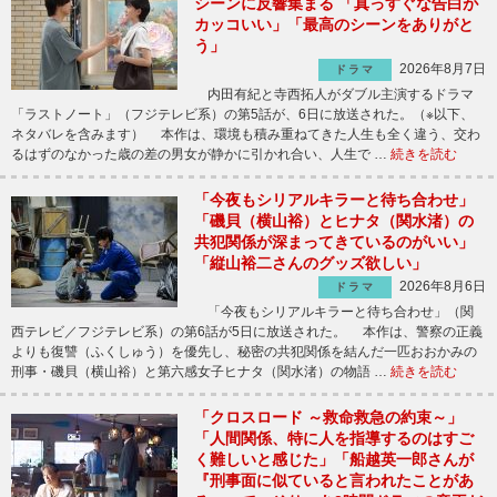
シーンに反響集まる 「真っすぐな告白が
カッコいい」「最高のシーンをありがと
う」
2026年8月7日
ドラマ
内田有紀と寺西拓人がダブル主演するドラマ
「ラストノート」（フジテレビ系）の第5話が、6日に放送された。（※以下、
ネタバレを含みます） 本作は、環境も積み重ねてきた人生も全く違う、交わ
るはずのなかった歳の差の男女が静かに引かれ合い、人生で …
続きを読む
「今夜もシリアルキラーと待ち合わせ」
「磯貝（横山裕）とヒナタ（関水渚）の
共犯関係が深まってきているのがいい」
「縦山裕二さんのグッズ欲しい」
2026年8月6日
ドラマ
「今夜もシリアルキラーと待ち合わせ」（関
西テレビ／フジテレビ系）の第6話が5日に放送された。 本作は、警察の正義
よりも復讐（ふくしゅう）を優先し、秘密の共犯関係を結んだ一匹おおかみの
刑事・磯貝（横山裕）と第六感女子ヒナタ（関水渚）の物語 …
続きを読む
「クロスロード ～救命救急の約束～」
「人間関係、特に人を指導するのはすご
く難しいと感じた」「船越英一郎さんが
『刑事面に似ていると言われたことがあ