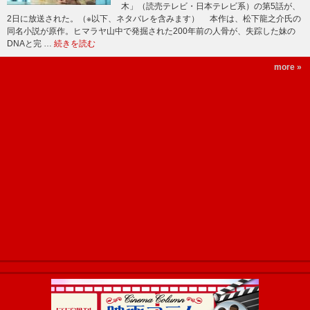
木」（読売テレビ・日本テレビ系）の第5話が、
2日に放送された。（※以下、ネタバレを含みます） 本作は、松下龍之介氏の
同名小説が原作。ヒマラヤ山中で発掘された200年前の人骨が、失踪した妹の
DNAと完 …
続きを読む
more »