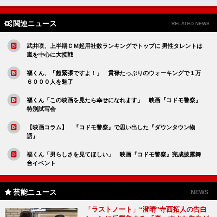
関連ニュース
RELATED NEWS
武井咲、上半期ＣＭ起用社数ランキングでトップに 男性タレントは
嵐を中心に大接戦
福くん、「超緊張ですよ！」 貫禄たっぷりのウォーキングで１万
６０００人を魅了
福くん「この映画を見たら幸せになれます」 映画『コドモ警察』
特別試写会
【映画コラム】 『コドモ警察』で思い出した『ダウンタウン物
語』
福くん「男らしさを見てほしい」 映画『コドモ警察』完成披露舞
台イベント
芸能ニュース
NEWS
「ラストノート」“澄晴”寺西拓人の告白