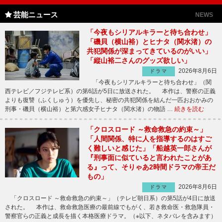
芸能ニュース
NEWS
「今夜もシリアルキラーと待ち合わせ」
「磯貝（横山裕）とヒナタ（関水渚）の
共犯関係が深まってきているのがいい」
「縦山裕二さんのグッズ欲しい」
2026年8月6日
ドラマ
「今夜もシリアルキラーと待ち合わせ」（関
西テレビ／フジテレビ系）の第6話が5日に放送された。 本作は、警察の正義
よりも復讐（ふくしゅう）を優先し、秘密の共犯関係を結んだ一匹おおかみの
刑事・磯貝（横山裕）と第六感女子ヒナタ（関水渚）の物語 …
続きを読む
「クロスロード ～救命救急の約束～」
「人間関係、特に人を指導するのはすご
く難しいと感じた」「船越英一郎さんが
『刑事面に似ていると言われたことがあ
る』って、そりゃあ2時間ドラマの帝王だ
もの」
2026年8月6日
ドラマ
「クロスロード ～救命救急の約束～」（テレビ朝日系）の第5話が4日に放送
された。 本作は、救命救急医療の最前線でもがく、若き救命医・救急隊員・
警察官らの正義と成長を描く本格医療ドラマ。（※以下、ネタバレを含みます）