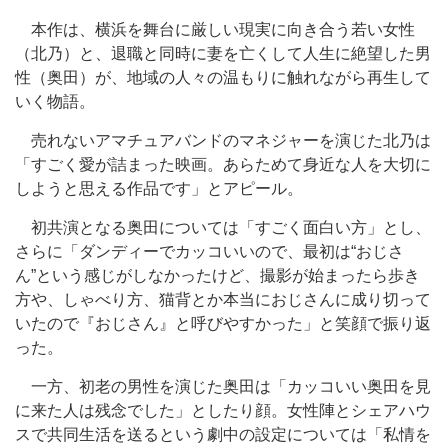
本作は、横浜を舞台に厳しい現実に向き合う若い女性
（北乃）と、退職と同時に妻を亡くして人生に絶望した男
性（奥田）が、地域の人々の温もりに触れながら再生して
いく物語。
売れないアマチュアバンドのマネジャーを演じた北乃は
「すごく愛が詰まった映画。あらためて身近な人を大切に
しようと思える作品です」とアピール。
初共演となる奥田については「すごく面白い方」とし、
さらに「ダンディーでカッコいいので、最初は“おじさ
ん”という感じがしなかったけど、撮影が始まったら歩き
方や、しゃべり方、猫背とか本当におじさんに成り切って
いたので『おじさん』と呼びやすかった」と笑顔で振り返
った。
一方、初老の男性を演じた奥田は「カッコいい奥田を見
に来た人は残念でした」としたり顔。女性陣とシェアハウ
スで共同生活を送るという劇中の設定については「私情を