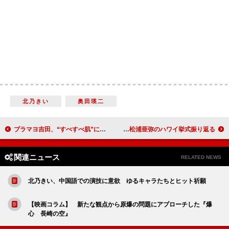
北乃きい
奥田瑛二
ブラマヨ吉田、“すべすべ肌”に大変身 「嫁から『世界一カッコいい』と言われた」
藤本美貴、“ベストカップル”に感動 松浦亜弥のハワイ挙式振り返る
関連ニュース
RELATED NEWS
北乃きい、中国語での演技に意欲 ゆるキャラたちとヒット祈願
【映画コラム】 新たな観点から原爆の問題にアプローチした『爆
心 長崎の空』