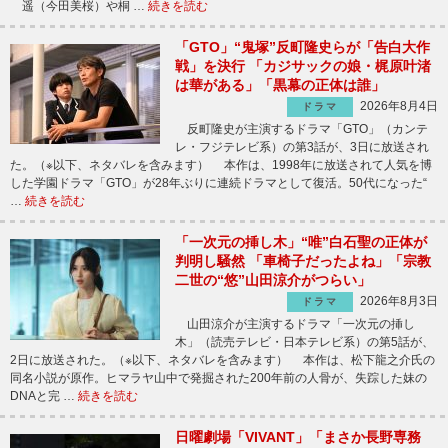
遥（今田美桜）や桐 …
続きを読む
「GTO」“鬼塚”反町隆史らが「告白大作
戦」を決行 「カジサックの娘・梶原叶渚
は華がある」「黒幕の正体は誰」
2026年8月4日
ドラマ
反町隆史が主演するドラマ「GTO」（カンテ
レ・フジテレビ系）の第3話が、3日に放送され
た。（※以下、ネタバレを含みます） 本作は、1998年に放送されて人気を博
した学園ドラマ「GTO」が28年ぶりに連続ドラマとして復活。50代になった“
…
続きを読む
「一次元の挿し木」“唯”白石聖の正体が
判明し騒然 「車椅子だったよね」「宗教
二世の“悠”山田涼介がつらい」
2026年8月3日
ドラマ
山田涼介が主演するドラマ「一次元の挿し
木」（読売テレビ・日本テレビ系）の第5話が、
2日に放送された。（※以下、ネタバレを含みます） 本作は、松下龍之介氏の
同名小説が原作。ヒマラヤ山中で発掘された200年前の人骨が、失踪した妹の
DNAと完 …
続きを読む
日曜劇場「VIVANT」「まさか長野専務