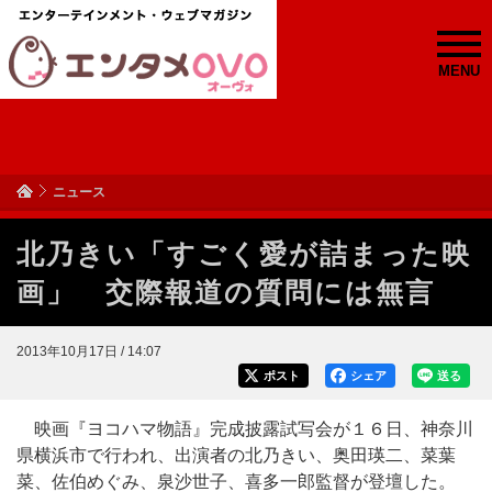
MENU
ニュース
北乃きい「すごく愛が詰まった映
画」 交際報道の質問には無言
2013年10月17日 / 14:07
ポスト
シェア
送る
映画『ヨコハマ物語』完成披露試写会が１６日、神奈川
県横浜市で行われ、出演者の北乃きい、奥田瑛二、菜葉
菜、佐伯めぐみ、泉沙世子、喜多一郎監督が登壇した。