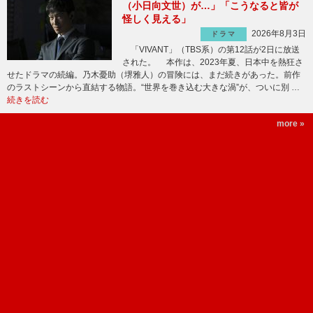
（小日向文世）が…」「こうなると皆が
怪しく見える」
2026年8月3日
ドラマ
「VIVANT」（TBS系）の第12話が2日に放送
された。 本作は、2023年夏、日本中を熱狂さ
せたドラマの続編。乃木憂助（堺雅人）の冒険には、まだ続きがあった。前作
のラストシーンから直結する物語。“世界を巻き込む大きな渦”が、ついに別 …
続きを読む
more »