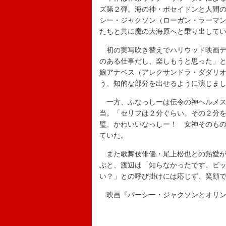
ズ第２弾。海の神・ポセイドンと人間の
シー・ジャクソン（ローガン・ラーマ
たちと共に魔の大海原へと乗り出して
初の実写吹き替えでハリウッド映画デ
のある仕事だし、楽しもうと思った」
娘アナベス（アレクサンドラ・ダダリ
う、知的な部分を出せるように演じま
一方、ふなっしーは伝令の神ヘルメス
当。「セリフは２分ぐらい。その２分
璧、かわいいなっしー！ 女神そのも
ていた。
また歌舞伎俳優・尾上松也との熱愛が
ぶと、渡辺は「知らなかったです、ビ
い？」との呼び掛けには応じず、笑顔
映画『パーシー・ジャクソンとオリン