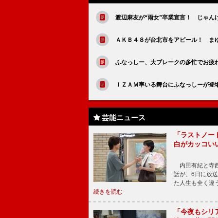
渡辺麻友が“雨女”卒業宣言！ じゃん
ＡＫＢ４８が台北市をアピール！ ま
ふなっしー、大ブレークの多忙でお疲
ＩＺＡＭ率いる舞台にふなっしーが登
芸能ニュース
「ラストノー
白がカッコい
内田有紀と寺西
話が、6日に放
た人生も全く違
続きを読む
「今夜もシリ