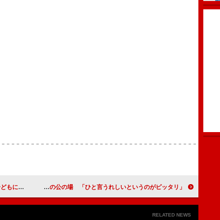
あげたい」
ガルネク千紗、結婚後初の公の場 「ひと言うれしいというのがピッタリ」
RELATED NEWS