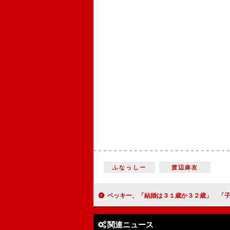
ふなっしー
渡辺麻友
ベッキー、「結婚は３１歳か３２歳」 「子どもに五輪を見せて
関連ニュース