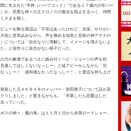
間に生まれた“半神（ハーフゴッド）”である１７歳の少年パー
ン）が、邪悪な神々の王クロノスの復活を阻止するべく、仲間
いくさまを描く。
ビューを飾る渡辺は「不安はあったけれど、光栄。やりがい
と大役に意気込みながら、声を務める知恵と芸術の神アテナの
オ）については「自分なりに理解して、イメージを壊さないよ
した」と役作りに余念がない様子だった。
の力の象徴であるつえに絡み付くヘビ・ジョージの声を担
を見逃してほしくないなっしー」と猛アピールしながら「完
のなっしー！ 違和感なかったなっしー！」と渡辺を持ち上げ
発覚した元ＡＫＢ４８のメンバー・前田敦子について話が及
ックリしました」と驚きながらも、「卒業したら恋愛はした
で去っていった。
ポスの神々：魔の海』は１１月１日から全国ロードショー。