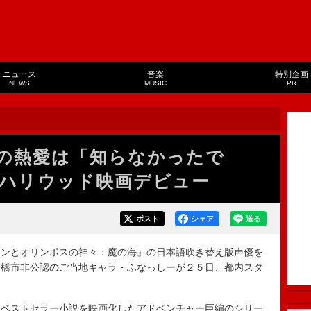
ニュース
音楽
特別企画
NEWS
MUSIC
PR
の熱愛は「知らなかったで
ハリウッド映画デビュー
ポスト
シェア
送る
ンとオリンポスの神々：魔の海』の日本語吹き替え版声優を
船橋市非公認のご当地キャラ・ふなっしーが２５日、都内スタ
ベストセラー小説を映画化したアドベンチャー巨編のシリー