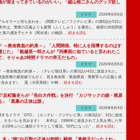
係が深まってきているのがいい」「縦山裕二さんのグッズ欲し
2026年8月6日
ドラマ
ルキラーと待ち合わせ」（関西テレビ／フジテレビ系）の第6話が5日に
本作は、警察の正義よりも復讐（ふくしゅう）を優先し、秘密の共犯関係
と第六感女子ヒナタ（関水渚）の物語 …
続きを読む
ド ～救命救急の約束～」「人間関係、特に人を指導するのはす
感じた」「船越英一郎さんが『刑事面に似ていると言われたこ
て、そりゃあ2時間ドラマの帝王だもの」
2026年8月6日
ドラマ
 ～救命救急の約束～」（テレビ朝日系）の第5話が4日に放送された。
急医療の最前線でもがく、若き救命医・救急隊員・警察官らの正義と成
を含みます） 遥（今田美桜）や桐 …
続きを読む
鬼塚”反町隆史らが「告白大作戦」を決行 「カジサックの娘・梶原
る」「黒幕の正体は誰」
2026年8月4日
ドラマ
するドラマ「GTO」（カンテレ・フジテレビ系）の第3話が、3日に放送
下、ネタバレを含みます） 本作は、1998年に放送されて人気を博した学
」が28年ぶりに連続ドラマとして復活。50代になった“ …
続きを読む
し木」“唯”白石聖の正体が判明し騒然 「車椅子だったよね」