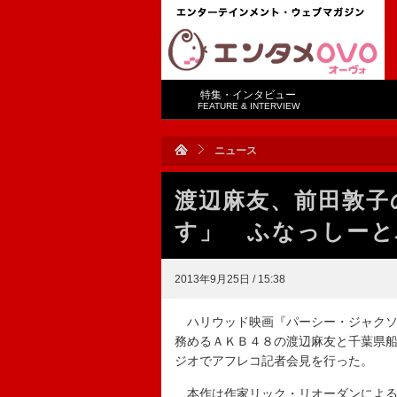
特集・インタビュー
FEATURE & INTERVIEW
ニュース
渡辺麻友、前田敦子
す」 ふなっしーと
2013年9月25日 / 15:38
ハリウッド映画『パーシー・ジャクソ
務めるＡＫＢ４８の渡辺麻友と千葉県
ジオでアフレコ記者会見を行った。
本作は作家リック・リオーダンによる