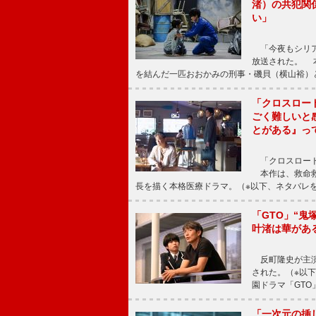
渚）の共犯関
い」
「今夜もシリア
放送された。 
を結んだ一匹おおかみの刑事・磯貝（横山裕）
「クロスロー
ごく難しいと
とがある』っ
「クロスロード
本作は、救命救
長を描く本格医療ドラマ。（※以下、ネタバレ
「GTO」“
叶渚は華があ
反町隆史が主演
された。（※以
園ドラマ「GTO
「一次元の挿