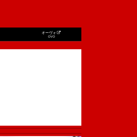
オーヴォ
OVO