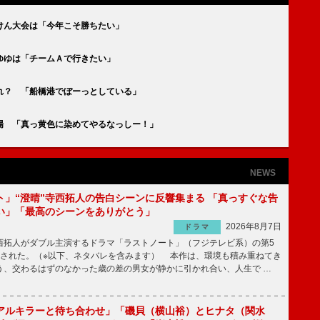
けん大会は「今年こそ勝ちたい」
ゆゆは「チームＡで行きたい」
れ？ 「船橋港でぼーっとしている」
場 「真っ黄色に染めてやるなっしー！」
NEWS
ト」“澄晴”寺西拓人の告白シーンに反響集まる 「真っすぐな告
い」「最高のシーンをありがとう」
2026年8月7日
ドラマ
拓人がダブル主演するドラマ「ラストノート」（フジテレビ系）の第5
送された。（※以下、ネタバレを含みます） 本作は、環境も積み重ねてき
う、交わるはずのなかった歳の差の男女が静かに引かれ合い、人生で …
アルキラーと待ち合わせ」「磯貝（横山裕）とヒナタ（関水