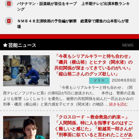
バナナマン・設楽統が首位をキープ 上半期テレビ出演本数ランキ
ング
ＮＭＢ４８主演映画の予告編が解禁 総選挙で躍進の山本彩らが登
場
芸能ニュース
NEWS
「今夜もシリアルキラーと待ち合わせ」
「磯貝（横山裕）とヒナタ（関水渚）の
共犯関係が深まってきているのがいい」
「縦山裕二さんのグッズ欲しい」
2026年8月6日
ドラマ
「今夜もシリアルキラーと待ち合わせ」（関
西テレビ／フジテレビ系）の第6話が5日に放送された。 本作は、警察の正義
よりも復讐（ふくしゅう）を優先し、秘密の共犯関係を結んだ一匹おおかみの
刑事・磯貝（横山裕）と第六感女子ヒナタ（関水渚）の物語 …
続きを読む
「クロスロード ～救命救急の約束～」
「人間関係、特に人を指導するのはすご
く難しいと感じた」「船越英一郎さんが
『刑事面に似ていると言われたことがあ