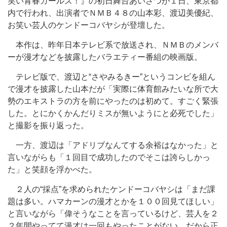
笑い青春ガールズ！』の初日舞台あいさつが１日、東京都
内で行われ、出演者でＮＭＢ４８の山本彩、渡辺美優紀、
お笑い芸人のケンドーコバヤシが登壇した。
本作は、昨年日本テレビ系で放送され、ＮＭＢのメンバ
ーが漫才などを披露したバラエティー番組の映画版。
テレビ版で、渡辺と“さやみるきー”というコンビを組ん
で漫才を披露した山本だが「実際に体育館みたいな所で大
勢のエキストラの方を前にやったのは初めて。すごく緊張
した。とにかくかんだりミスが無いようにと必死でした」
と撮影を振り返った。
一方、渡辺は「アドリブなんてする余裕はなかった」と
言いながらも「１回目で成功したのでそこは誇らしかっ
た」と笑顔を浮かべた。
２人の“採点”を求められたケンドーコバヤシは「まだ課
題は多い。ハマカーンの漫才とかを１００回見てほしい」
と言いながら「偉そうなことを言っているけど、芸人を２
２年間やってて漫才は一回もやったことがない。だから正