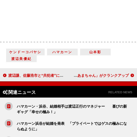
ケンドーコバヤシ
ハマカーン
山本彩
渡辺美優紀
渡辺謙、佐藤浩市と“共犯者”に 『許されざる者』完成報告記者会見
能年玲奈「あまちゃん２」を熱望 「あまちゃん」がクランクアップ
関連ニュース
RELATED NEWS
ハマカーン・浜谷、結婚相手は渡辺正行のマネジャー 喜びの新
ギャグ「幸せの極み！」
ハマカーン浜谷が結婚を発表 「プライベートではゲスの極みにな
らぬように」