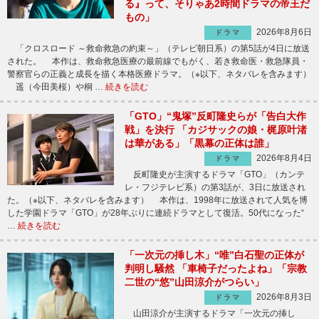
る』って、そりゃあ2時間ドラマの帝王だ
もの」
2026年8月6日
ドラマ
「クロスロード ～救命救急の約束～」（テレビ朝日系）の第5話が4日に放送
された。 本作は、救命救急医療の最前線でもがく、若き救命医・救急隊員・
警察官らの正義と成長を描く本格医療ドラマ。（※以下、ネタバレを含みます）
遥（今田美桜）や桐 …
続きを読む
「GTO」“鬼塚”反町隆史らが「告白大作
戦」を決行 「カジサックの娘・梶原叶渚
は華がある」「黒幕の正体は誰」
2026年8月4日
ドラマ
反町隆史が主演するドラマ「GTO」（カンテ
レ・フジテレビ系）の第3話が、3日に放送され
た。（※以下、ネタバレを含みます） 本作は、1998年に放送されて人気を博
した学園ドラマ「GTO」が28年ぶりに連続ドラマとして復活。50代になった“
…
続きを読む
「一次元の挿し木」“唯”白石聖の正体が
判明し騒然 「車椅子だったよね」「宗教
二世の“悠”山田涼介がつらい」
2026年8月3日
ドラマ
山田涼介が主演するドラマ「一次元の挿し