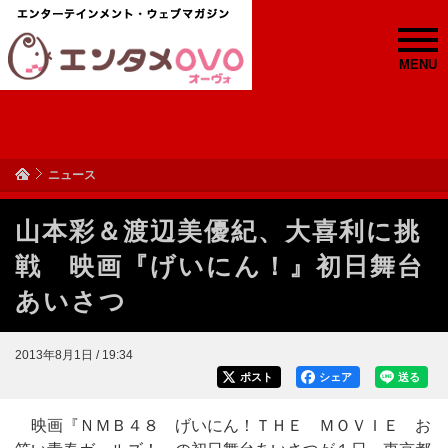
MENU
ニュース
山本彩＆渡辺美優紀、大喜利に挑
戦 映画『げいにん！』初日舞台
あいさつ
2013年8月1日 / 19:34
ポスト
シェア
送る
映画『ＮＭＢ４８ げいにん！ＴＨＥ ＭＯＶＩＥ お