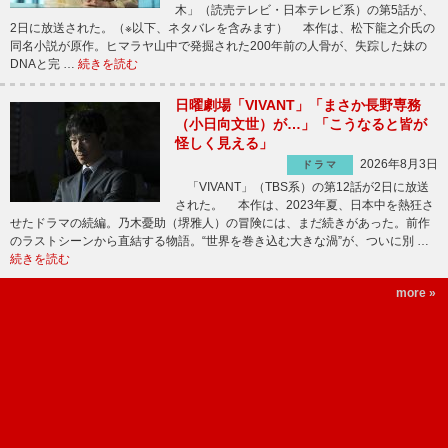
木」（読売テレビ・日本テレビ系）の第5話が、
2日に放送された。（※以下、ネタバレを含みます） 本作は、松下龍之介氏の
同名小説が原作。ヒマラヤ山中で発掘された200年前の人骨が、失踪した妹の
DNAと完 …
続きを読む
日曜劇場「VIVANT」「まさか長野専務
（小日向文世）が…」「こうなると皆が
怪しく見える」
2026年8月3日
ドラマ
「VIVANT」（TBS系）の第12話が2日に放送
された。 本作は、2023年夏、日本中を熱狂さ
せたドラマの続編。乃木憂助（堺雅人）の冒険には、まだ続きがあった。前作
のラストシーンから直結する物語。“世界を巻き込む大きな渦”が、ついに別 …
続きを読む
more »