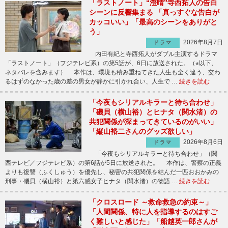
「ラストノート」“澄晴”寺西拓人の告白
シーンに反響集まる 「真っすぐな告白が
カッコいい」「最高のシーンをありがと
う」
2026年8月7日
ドラマ
内田有紀と寺西拓人がダブル主演するドラマ
「ラストノート」（フジテレビ系）の第5話が、6日に放送された。（※以下、
ネタバレを含みます） 本作は、環境も積み重ねてきた人生も全く違う、交わ
るはずのなかった歳の差の男女が静かに引かれ合い、人生で …
続きを読む
「今夜もシリアルキラーと待ち合わせ」
「磯貝（横山裕）とヒナタ（関水渚）の
共犯関係が深まってきているのがいい」
「縦山裕二さんのグッズ欲しい」
2026年8月6日
ドラマ
「今夜もシリアルキラーと待ち合わせ」（関
西テレビ／フジテレビ系）の第6話が5日に放送された。 本作は、警察の正義
よりも復讐（ふくしゅう）を優先し、秘密の共犯関係を結んだ一匹おおかみの
刑事・磯貝（横山裕）と第六感女子ヒナタ（関水渚）の物語 …
続きを読む
「クロスロード ～救命救急の約束～」
「人間関係、特に人を指導するのはすご
く難しいと感じた」「船越英一郎さんが