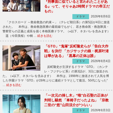
『刑事面に似ていると言われたことがあ
る』って、そりゃあ2時間ドラマの帝王だ
もの」
2026年8月6日
ドラマ
「クロスロード ～救命救急の約束～」（テレビ朝日系）の第5話が4日に放送
された。 本作は、救命救急医療の最前線でもがく、若き救命医・救急隊員・
警察官らの正義と成長を描く本格医療ドラマ。（※以下、ネタバレを含みます）
遥（今田美桜）や桐 …
続きを読む
「GTO」“鬼塚”反町隆史らが「告白大作
戦」を決行 「カジサックの娘・梶原叶渚
は華がある」「黒幕の正体は誰」
2026年8月4日
ドラマ
反町隆史が主演するドラマ「GTO」（カンテ
レ・フジテレビ系）の第3話が、3日に放送され
た。（※以下、ネタバレを含みます） 本作は、1998年に放送されて人気を博
した学園ドラマ「GTO」が28年ぶりに連続ドラマとして復活。50代になった“
…
続きを読む
「一次元の挿し木」“唯”白石聖の正体が
判明し騒然 「車椅子だったよね」「宗教
二世の“悠”山田涼介がつらい」
2026年8月3日
ドラマ