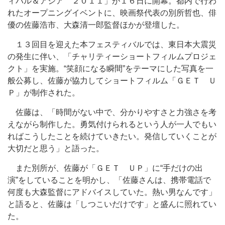
ィバル＆アジア ２０１１」が１６日に開幕。都内で行わ
れたオープニングイベントに、映画祭代表の別所哲也、俳
優の佐藤浩市、大森清一郎監督ほかが登壇した。
１３回目を迎えた本フェスティバルでは、東日本大震災
の発生に伴い、「チャリティーショートフィルムプロジェ
クト」を実施。“笑顔になる瞬間”をテーマにした写真を一
般公募し、佐藤が協力してショートフィルム「ＧＥＴ Ｕ
Ｐ」が制作された。
佐藤は、「時間がない中で、分かりやすさと力強さを考
えながら制作した。勇気付けられるという人が一人でもい
ればこうしたことを続けていきたい。発信していくことが
大切だと思う」と語った。
また別所が、佐藤が「ＧＥＴ ＵＰ」に“手だけの出
演”をしていることを明かし、「佐藤さんは、携帯電話で
何度も大森監督にアドバイスしていた。熱い男なんです」
と語ると、佐藤は「しつこいだけです」と盛んに照れてい
た。