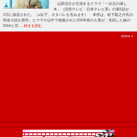
山田涼介が主演するドラマ「一次元の挿し
木」（読売テレビ・日本テレビ系）の第5話が、
2日に放送された。（※以下、ネタバレを含みます） 本作は、松下龍之介氏の
同名小説が原作。ヒマラヤ山中で発掘された200年前の人骨が、失踪した妹の
DNAと完 …
続きを読む
more »