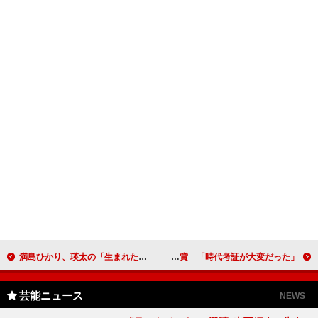
満島ひかり、瑛太の「生まれたてのような顔がすてき」 ドラマ「それでも、生きてゆく」で共演
石井竜也、監督作で話題賞を受賞 「時代考証が大変だった」
芸能ニュース
NEWS